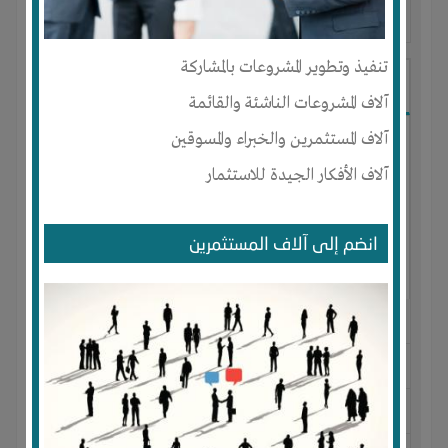
آخر ظهور: : منذ 2 سنوات
تنفيذ وتطوير المشروعات بالمشاركة
Sara Beyahya
آلاف المشروعات الناشئة والقائمة
آلاف المستثمرين والخبراء والمسوقين
آلاف الأفكار الجيدة للاستثمار
انضم إلى آلاف المستثمرين
الجنس : أنثى
لديـه :
تسويق
المكان :
الجزائر
-
وهران
-
arzew