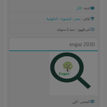
لديـه :
المال
المكان :
مصر
-
المنصورة
-
الدقهلية
آخر ظهور: : منذ 2 سنوات
engaz 2030
الجنس : أنثى