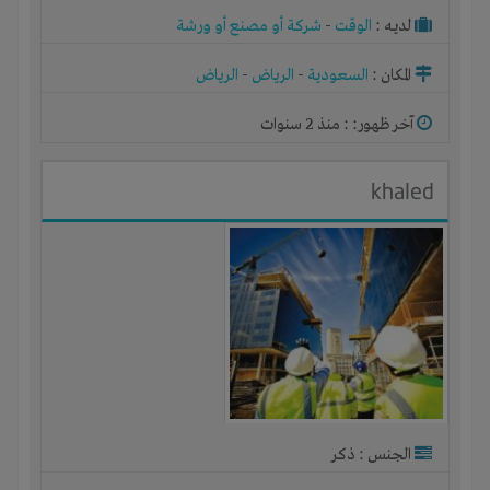
لديـه :
الوقت
-
شركة أو مصنع أو ورشة
المكان :
السعودية
-
الرياض
-
الرياض
آخر ظهور: : منذ 2 سنوات
khaled
الجنس : ذكر