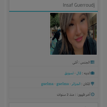
Insaf Guerroudj
الجنس : أنثى
لديـه :
المال
-
تسويق
المكان :
الجزائر
-
guelma
-
guelma
آخر ظهور: : منذ 2 سنوات