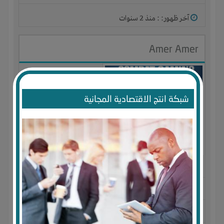
آخر ظهور: : منذ 2 سنوات
Amer Amer
شبكة انتج الاقتصادية المجانية
الجنس : ذكر
لديـه :
الخبرات
المكان :
الجزائر
-
touggourt
-
touggourt