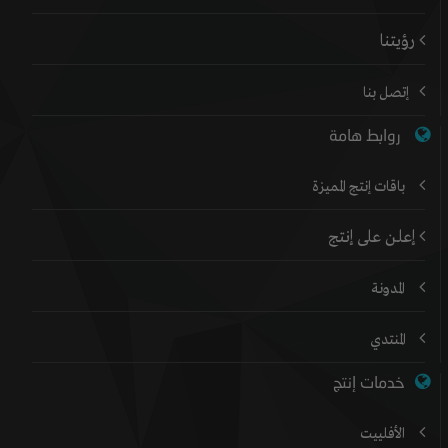
رؤيتنا
إتصل بنا
روابط هامة
باقات إنتج المميزة
إعلن على إنتج
المدونة
المنتدي
خدمات إنتج
الأفلييت