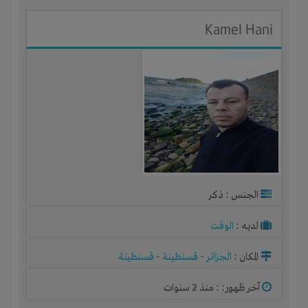
Kamel Hani
الجنس : ذكر
لديـه :
الوقت
المكان :
الجزائر
-
قسنطينة
-
قسنطينة
آخر ظهور: : منذ 2 سنوات