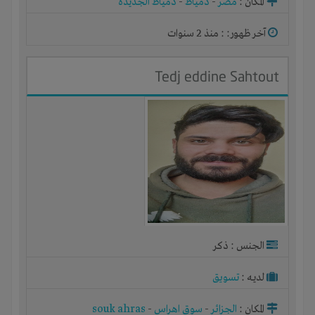
المكان :
مصر
-
دمياط
-
دمياط الجديدة
آخر ظهور: : منذ 2 سنوات
Tedj eddine Sahtout
الجنس : ذكر
لديـه :
تسويق
المكان :
الجزائر
-
سوق اهراس
-
souk ahras