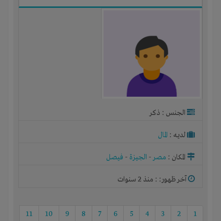
الجنس : ذكر
لديـه :
المال
المكان :
مصر
-
الجيزة
-
فيصل
آخر ظهور: : منذ 2 سنوات
11
10
9
8
7
6
5
4
3
2
1