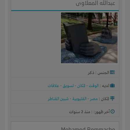
عبدالله المعلاوى
الجنس : ذكر
لديـه :
الوقت
-
المكان
-
تسويق
-
علاقات
المكان :
مصر
-
القليوبية
-
شبين القناطر
آخر ظهور: : منذ 2 سنوات
Mohamed Remmache