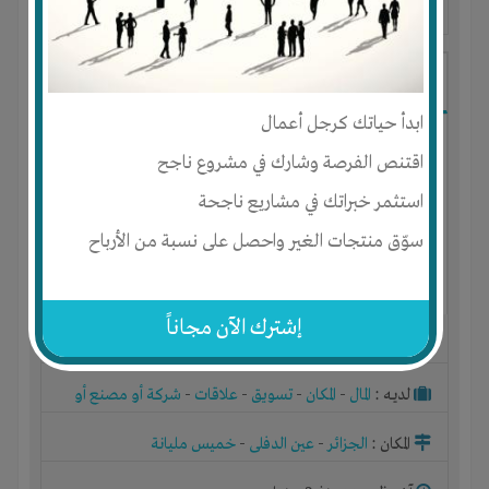
آخر ظهور: : منذ 2 سنوات
Samia Benramdanes
ابدأ حياتك كرجل أعمال
اقتنص الفرصة وشارك في مشروع ناجح
استثمر خبراتك في مشاريع ناجحة
سوّق منتجات الغير واحصل على نسبة من الأرباح
إشترك الآن مجاناً
الجنس : أنثى
لديـه :
المال
-
المكان
-
تسويق
-
علاقات
-
شركة أو مصنع أو
ورشة
المكان :
الجزائر
-
عين الدفلى
-
خميس مليانة