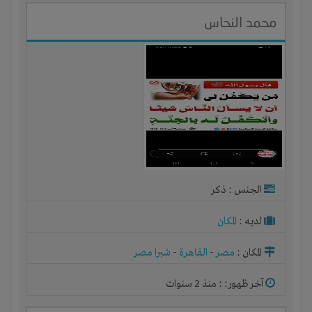
محمد النحاس
الجنس : ذكر
لديـه :
المكان
المكان :
مصر
-
القاهرة
-
شبرا مصر
آخر ظهور: : منذ 2 سنوات