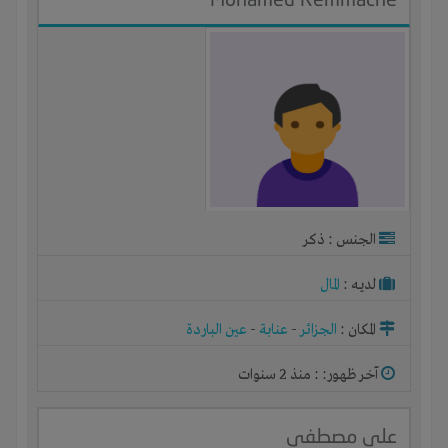
الجنس : ذكر
لديـه :
المال
المكان :
الجزائر
-
عنابة
-
عين الباردة
آخر ظهور: : منذ 2 سنوات
على مصطفى