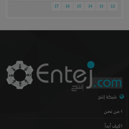
17
16
15
14
13
12
شبكة إنتج
من نحن
كيف أبدأ