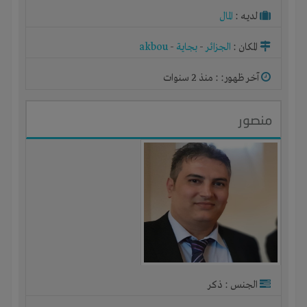
لديـه :
المال
المكان :
الجزائر
-
بجاية
-
akbou
آخر ظهور: : منذ 2 سنوات
منصور
الجنس : ذكر