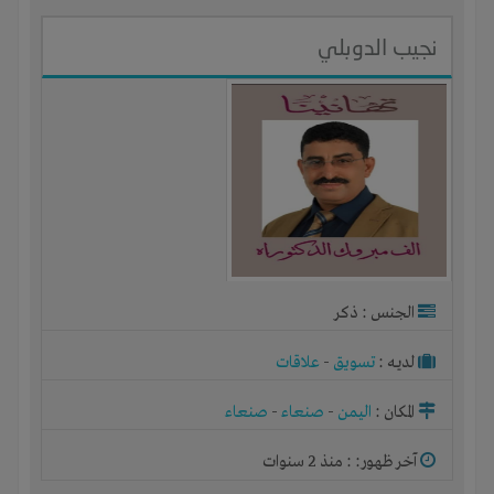
نجيب الدوبلي
الجنس : ذكر
لديـه :
تسويق
-
علاقات
المكان :
اليمن
-
صنعاء
-
صنعاء
آخر ظهور: : منذ 2 سنوات