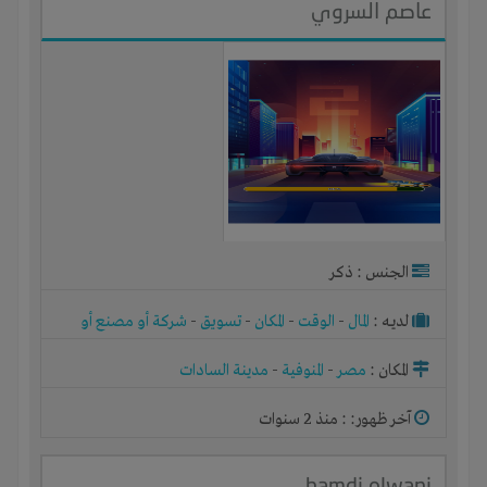
عاصم السروي
الجنس : ذكر
لديـه :
المال
-
الوقت
-
المكان
-
تسويق
-
شركة أو مصنع أو
ورشة
المكان :
مصر
-
المنوفية
-
مدينة السادات
آخر ظهور: : منذ 2 سنوات
hamdi olwani