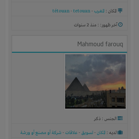
المكان :
المغرب
-
tetouan
-
tétouan
آخر ظهور: : منذ 2 سنوات
Mahmoud farouq
الجنس : ذكر
لديـه :
المكان
-
تسويق
-
علاقات
-
شركة أو مصنع أو ورشة