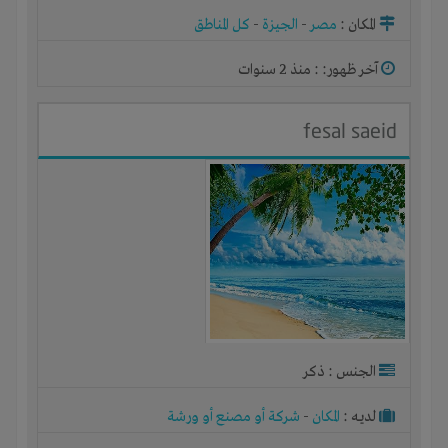
المكان :
مصر
-
الجيزة
-
كل المناطق
آخر ظهور: : منذ 2 سنوات
fesal saeid
الجنس : ذكر
لديـه :
المكان
-
شركة أو مصنع أو ورشة