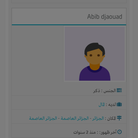
Abib djaouad
الجنس : ذكر
لديـه :
المال
المكان :
الجزائر
-
الجزائر العاصمة
-
الجزائر العاصمة
آخر ظهور: : منذ 2 سنوات