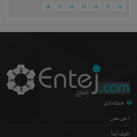
18
17
16
15
14
13
12
شبكة إنتج
من نحن
كيف أبدأ