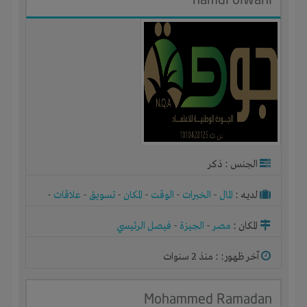
الجنس : ذكر
لديـه :
المال
-
الخبرات
-
الوقت
-
المكان
-
تسويق
-
علاقات
-
شركة أو مصنع أو ورشة
المكان :
مصر
-
الجيزة
-
فيصل الرئيسي
آخر ظهور: : منذ 2 سنوات
Mohammed Ramadan