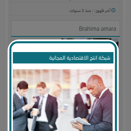
آخر ظهور: : منذ 2 سنوات
Brahima amara
شبكة انتج الاقتصادية المجانية
الجنس : ذكر
لديـه :
المال
-
الخبرات
المكان :
الجزائر
-
الجزائر
-
الجزائر