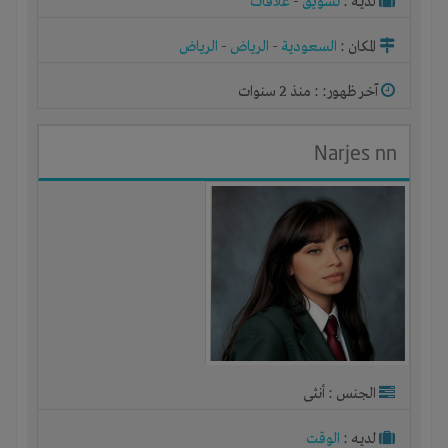
لديـه :
تسويق
-
علاقات
المكان :
السعودية
-
الرياض
-
الرياض
آخر ظهور: : منذ 2 سنوات
Narjes nn
الجنس : أنثى
لديـه :
الوقت