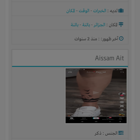
لديـه :
الخبرات
-
الوقت
-
المكان
المكان :
الجزائر
-
باتنة
-
باتنة
آخر ظهور: : منذ 2 سنوات
Aissam Ait
الجنس : ذكر