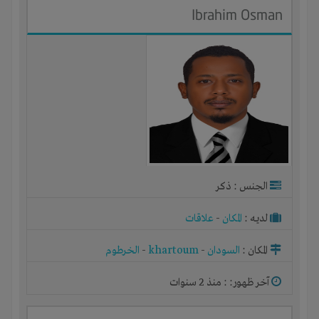
Ibrahim Osman
الجنس : ذكر
لديـه :
المكان
-
علاقات
المكان :
السودان
-
khartoum
-
الخرطوم
آخر ظهور: : منذ 2 سنوات