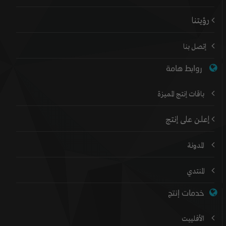
رؤيتنا
إتصل بنا
روابط هامة
باقات إنتج المميزة
إعلن على إنتج
المدونة
المنتدي
خدمات إنتج
الأفلييت