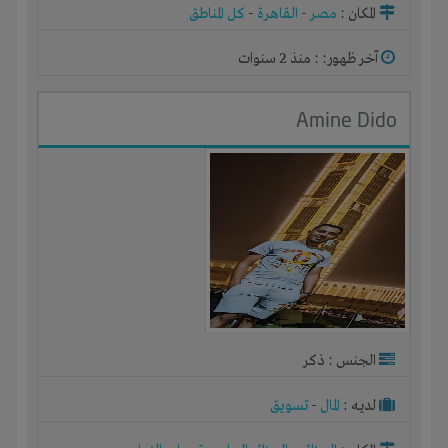
المكان :
مصر
-
القاهرة
-
كل المناطق
آخر ظهور: : منذ 2 سنوات
Amine Dido
الجنس : ذكر
لديـه :
المال
-
تسويق