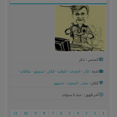
الجنس : ذكر
لديـه :
المال
-
الخبرات
-
الوقت
-
المكان
-
تسويق
-
علاقات
-
شركة أو مصنع أو ورشة
المكان :
مصر
-
البحيره
-
دمنهور
آخر ظهور: : منذ 2 سنوات
11
10
9
8
7
6
5
4
3
2
1