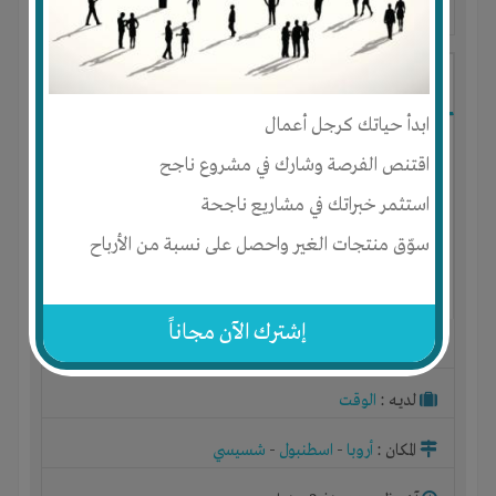
آخر ظهور: : منذ 2 سنوات
Mohamed Ebrahim
ابدأ حياتك كرجل أعمال
اقتنص الفرصة وشارك في مشروع ناجح
استثمر خبراتك في مشاريع ناجحة
سوّق منتجات الغير واحصل على نسبة من الأرباح
إشترك الآن مجاناً
الجنس : ذكر
لديـه :
الوقت
المكان :
أروبا
-
اسطنبول
-
شسيسي