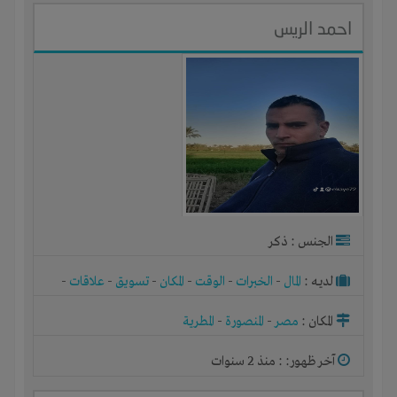
احمد الريس
الجنس : ذكر
لديـه :
المال
-
الخبرات
-
الوقت
-
المكان
-
تسويق
-
علاقات
-
شركة أو مصنع أو ورشة
المكان :
مصر
-
المنصورة
-
المطرية
آخر ظهور: : منذ 2 سنوات