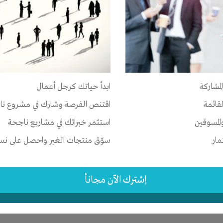
ر
ات
-
الوقت
-
تسويق
-
علاقات
لمشاركة
ابدأ حياتك كرجل أعمال
-
القاهرة
-
كل المناطق
لقائمة
اقتنص الفرصة وشارك في مشروع نا
2 اشهر
المسوقين
استثمر خبراتك في مشاريع ناجحة
مار
سوّق منتجات الغير واحصل على نسبة
إشترك الآن مجاناً
ر
-
شركة أو مصنع أو ورشة