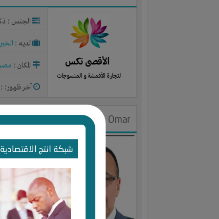
الجنس : ذك
لديـه :
الخبر
المكان :
مصر
آخر ظهور: : منذ 2
Samy Omar
الجنس : ذك
شبكة انتج الاقتصادية 
لديـه :
الخبر
المكان :
مصر
آخر ظهور: : منذ 3