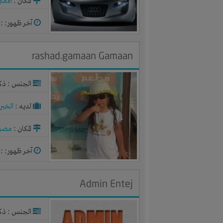
المكان :
الاما
آخر ظهور: : منذ 
rashad.gamaan Gamaan
الجنس : ذك
لديـه :
الخبر
المكان :
مصر
آخر ظهور: : منذ 
Admin Entej
الجنس : ذك