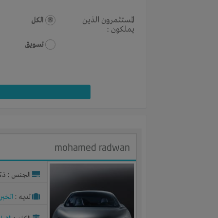
المستثمرون الذين
الكل
يملكون :
تسويق
mohamed radwan
الجنس : ذك
لديـه :
الخبر