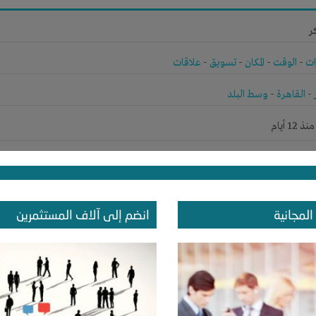
ر
ات
-
الوقت
-
المكان
-
تسويق
-
علاقات
-
القاهرة
-
وسط البلد
1 أيام
ر
المجانية
انضم إلى آلاف المستثمرين
ات
-
علاقات
-
القاهرة
-
القاهرة
1 أيام