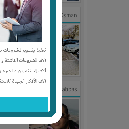
DR.Eslam Osman
الجنس : ذك
لديـه :
الخبر
تنفيذ وتطوير المشروعات با
المكان :
مصر
آلاف المشروعات الناشئة وا
آخر ظهور: : منذ 
آلاف المستثمرين والخبراء و
آلاف الأفكار الجيدة للاستث
khaled abbas
الجنس : ذك
لديـه :
الوقت