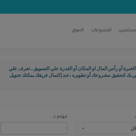
مستثمرين
المشروعات
السوق
خبرة أو رأس المال او المكان أو القدرة علي التسويق .. تعرف علي
اص بك لتحقيق مشروعك أو تطويره ،عند إكتمال فريقك يمكنك تحويل
مهتم بـــ
كل