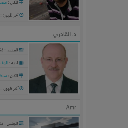
المكان :
مصر
آخر ظهور: : منذ 
د. القادري
الجنس : ذك
لديـه :
الوقت
المكان :
سلطن
آخر ظهور: : منذ 
Amr
الجنس : ذك