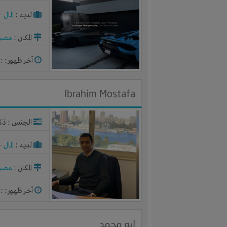
لديـه :
المال
-
المكان :
مصر
آخر ظهور: : منذ 
Ibrahim Mostafa
الجنس : ذك
لديـه :
المال
-
المكان :
مصر
آخر ظهور: : منذ 
ابو محمد