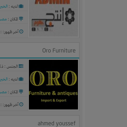
لديـه :
الخبر
المكان :
مصر
آخر ظهور: : منذ 
Oro Furniture
الجنس : ذك
لديـه :
الخبر
المكان :
مصر
آخر ظهور: : منذ 
ahmed youssef