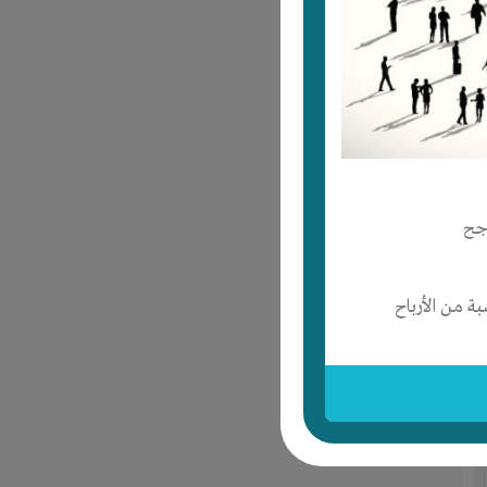
جح
 من الأرباح