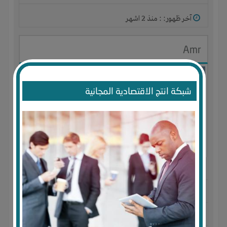
آخر ظهور: : منذ 2 اشهر
Amr
شبكة انتج الاقتصادية المجانية
الجنس : ذكر
لديـه :
المال
-
الخبرات
-
الوقت
المكان :
مصر
-
الإسكندرية
-
ميامى