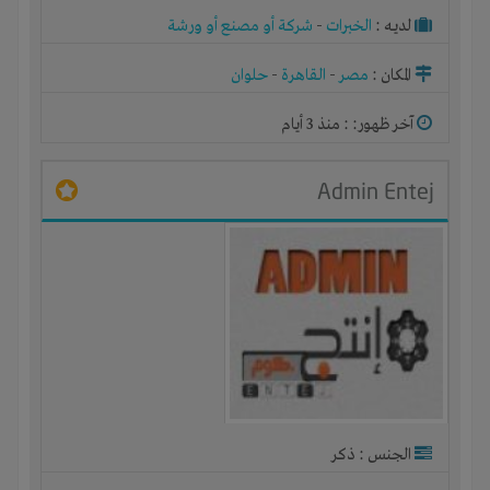
لديـه :
الخبرات
-
شركة أو مصنع أو ورشة
المكان :
مصر
-
القاهرة
-
حلوان
آخر ظهور: : منذ 3 أيام
Admin Entej
الجنس : ذكر