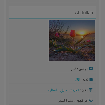
Abdullah
الجنس : ذكر
لديـه :
المال
المكان :
الكويت
-
حولي
-
السالميه
آخر ظهور: : منذ 3 اشهر