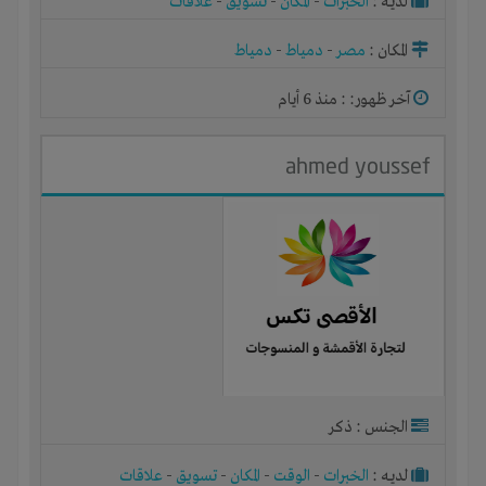
لديـه :
الخبرات
-
المكان
-
تسويق
-
علاقات
المكان :
مصر
-
دمياط
-
دمياط
آخر ظهور: : منذ 6 أيام
ahmed youssef
الجنس : ذكر
لديـه :
الخبرات
-
الوقت
-
المكان
-
تسويق
-
علاقات