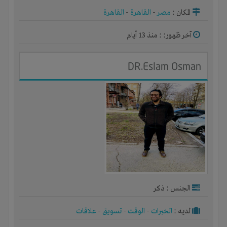
المكان :
مصر
-
القاهرة
-
القاهرة
آخر ظهور: : منذ 13 أيام
DR.Eslam Osman
الجنس : ذكر
لديـه :
الخبرات
-
الوقت
-
تسويق
-
علاقات