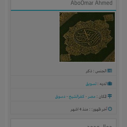
AboOmar Ahmed
الجنس : ذكر
لديـه :
تسويق
المكان :
مصر
-
كفرالشيخ
-
دسوق
آخر ظهور: : منذ 4 اشهر
جمال محمد