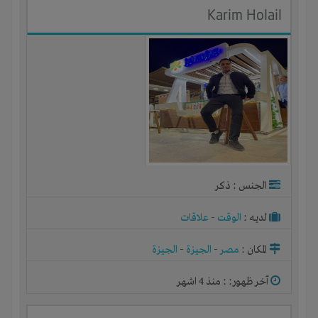
Karim Holail
الجنس : ذكر
لديـه :
الوقت
-
علاقات
المكان :
مصر
-
الجيزة
-
الجيزة
آخر ظهور: : منذ 4 اشهر