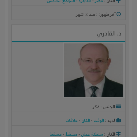
المكان :
مصر
-
القاهرة
-
التجمع الخامس
آخر ظهور: : منذ 2 اشهر
د. القادري
الجنس : ذكر
لديـه :
الوقت
-
المكان
-
علاقات
المكان :
سلطنة عمان
-
مسقط
-
مسقط