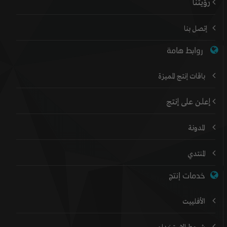
رؤيتنا
إتصل بنا
روابط هامة
باقات إنتج المميزة
إعلن على إنتج
المدونة
المنتدي
خدمات إنتج
الأفلييت