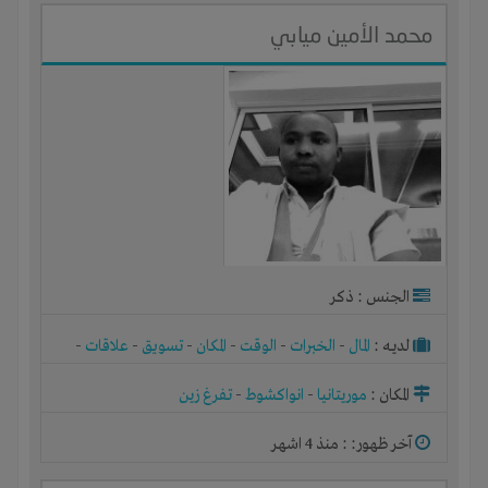
محمد الأمين ميابي
الجنس : ذكر
لديـه :
المال
-
الخبرات
-
الوقت
-
المكان
-
تسويق
-
علاقات
-
شركة أو مصنع أو ورشة
المكان :
موريتانيا
-
انواكشوط
-
تفرغ زين
آخر ظهور: : منذ 4 اشهر