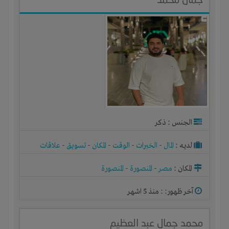
الجنس : ذكر
لديـه :
المال
-
الخبرات
-
الوقت
-
المكان
-
تسويق
-
علاقات
المكان :
مصر
-
المنصورة
-
المنصورة
آخر ظهور: : منذ 5 اشهر
محمد جمال عبد العظيم