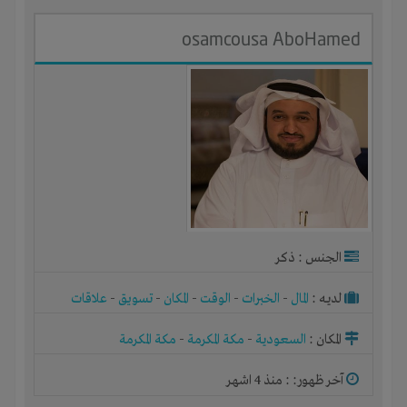
osamcousa AboHamed
الجنس : ذكر
لديـه :
المال
-
الخبرات
-
الوقت
-
المكان
-
تسويق
-
علاقات
المكان :
السعودية
-
مكة المكرمة
-
مكة المكرمة
آخر ظهور: : منذ 4 اشهر