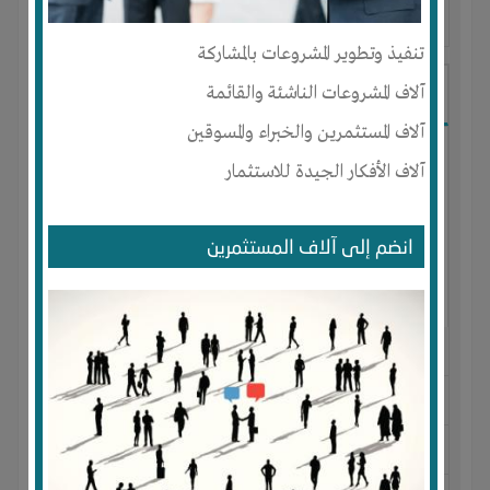
آخر ظهور: : منذ 3 اشهر
تنفيذ وتطوير المشروعات بالمشاركة
Ibrahim Mostafa
آلاف المشروعات الناشئة والقائمة
آلاف المستثمرين والخبراء والمسوقين
آلاف الأفكار الجيدة للاستثمار
انضم إلى آلاف المستثمرين
الجنس : ذكر
لديـه :
المال
-
علاقات
المكان :
مصر
-
القاهرة
-
المقطم