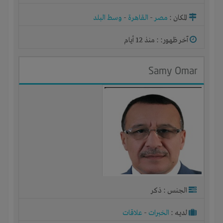
المكان :
مصر
-
القاهرة
-
وسط البلد
آخر ظهور: : منذ 12 أيام
Samy Omar
الجنس : ذكر
لديـه :
الخبرات
-
علاقات