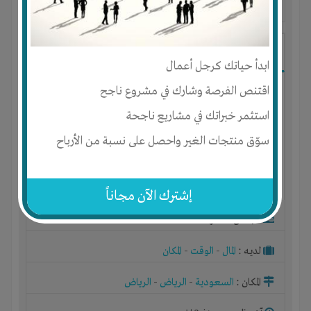
آخر ظهور: : منذ 3 اشهر
ابو محمد
ابدأ حياتك كرجل أعمال
اقتنص الفرصة وشارك في مشروع ناجح
استثمر خبراتك في مشاريع ناجحة
سوّق منتجات الغير واحصل على نسبة من الأرباح
إشترك الآن مجاناً
الجنس : ذكر
لديـه :
المال
-
الوقت
-
المكان
المكان :
السعودية
-
الرياض
-
الرياض