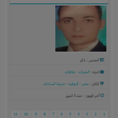
الجنس : ذكر
لديـه :
الخبرات
-
علاقات
المكان :
مصر
-
المنوفيه
-
مدينة السادات
آخر ظهور: : منذ 5 اشهر
11
10
9
8
7
6
5
4
3
2
1