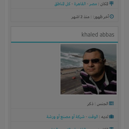
المكان :
مصر
-
القاهرة
-
كل المناطق
آخر ظهور: : منذ 2 اشهر
khaled abbas
الجنس : ذكر
لديـه :
الوقت
-
شركة أو مصنع أو ورشة