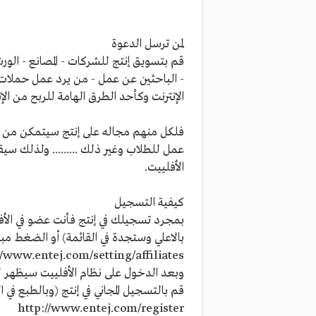
لمن ترسل الدعوة
قم بتسويق إنتج للشركات - المصانع - الورش 
- الباحثين عن عمل - من يرد عمل حملات دع
الإنترنت وكأحد الطرق الهامة للربح من الإنت
فلكل منهم مجاله على إنتج سيتمكن من تك
عمل للطلاب وغير ذلك ......... ولذلك سي
الأفلييت.
كيفية التسجيل
بمجرد تسجيلك في إنتج فأنت عضو في الأ
بالاعلي وستجدة في القائمة) أو الضغط مبا
//www.entej.com/setting/affiliates
وبعد الدخول على نظام الأفلييت سيظهر لك
قم بالتسجيل المجاني في إنتج (وبالطبع في ا
http://www.entej.com/register