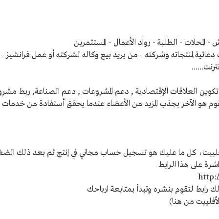
- المحلات - الطلبة - رواد الأعمال - المستثمرين
ائية لمنتجاته وشركته - من يريد بيع وكاله لشركته أو عمل فرانشيز - شر
رنت......
وين العلاقات الإقتصادية , دعم المشروعات , دعم الصناعة, ربط مش
قوم هو الآخر بجذب المزيد من الأعضاء عندما يحقق أستفادة من خدمات 
فلييت، كل ما عليك هو تسجيل حساب مجاني في إنتج ثم بعد ذلك الض
شرة على هذا الرابط
http:
 رابط لتقوم بنشره وتبدأ بمتابعة ارباحك
لأفلييت من هنا)