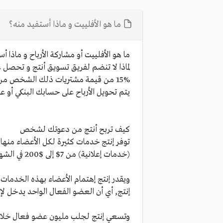
ما هو الأفلييت و ماذا أستفيد منه؟
ما هو الأفلييت أو مشاركة الأرباح و ماذا أ
لماذا لا تنضم لفريق تسويق أنتج و تحص
15% من قيمة مشتريات ذلك الشخص من خدمات لمدة سنة كاملة، (ستحصل علي متوسط 25$ في السنة لكل شخص )
يتم تحويل الأرباح على حسابك البنكي أو على 
كيف تربح أنتج من دعوتك لشخص
توفر إنتج خدمات كثيرة لكل الأعضاء منها ال
(خدمات إعلانية) من 7$ إلى $200 في الشهر (حتى الآن, حيث أن إنتج تسعي لتقديم خدمات جديدة وكل ما يحتاجة الاعضاء).
إنتج, أي أن العضو الفعال الواحد يدخل لإنتج $0.25 
وتسعي إنتج لجلب مليون عضو فعال خلال ا