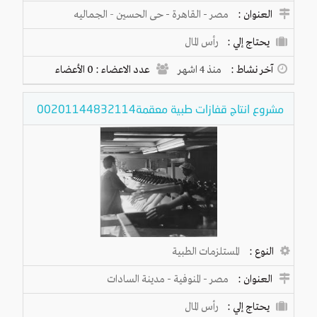
العنوان :
مصر
-
القاهرة
-
حى الحسين - الجماليه
يحتاج إلي :
رأس المال
آخر نشاط :
منذ 4 اشهر
عدد الاعضاء : 0 الأعضاء
مشروع انتاج قفازات طبية معقمة00201144832114
النوع :
المستلزمات الطبية
العنوان :
مصر
-
المنوفية
-
مدينة السادات
يحتاج إلي :
رأس المال