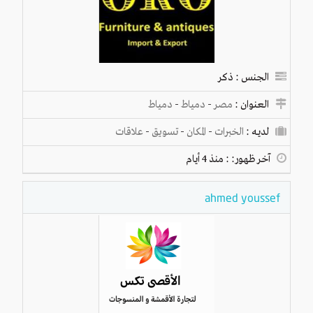
الجنس : ذكر
العنوان :
مصر
-
دمياط
-
دمياط
لديـه :
الخبرات
-
المكان
-
تسويق
-
علاقات
آخر ظهور: : منذ 4 أيام
ahmed youssef