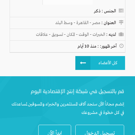
الجنس : ذكر
العنوان :
مصر
-
القاهرة
-
وسط البلد
لديـه :
الخبرات
-
الوقت
-
المكان
-
تسويق
-
علاقات
آخر ظهور: : منذ 10 أيام
كل الأعضاء
قم بالتسجيل في شبكة إنتج الإقتصادية اليوم
إنضم مجاناً الآن ستجد آلاف المستثمرين والخبراء والمسوقين لمساعدتك
في كل خطوة في مشروعك
تسجيل الدخول
ابدأ الآن