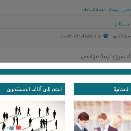
صر
-
المنوفية
-
مدينة السادات
رأس المال
نذ 5 اشهر
عدد الاعضاء : 25 الأعضاء
مشروع تربية مواشي
ة المواشي
صر
-
القاهرة
-
مصر الجديدة
المجانية
انضم إلى آلاف المستثمرين
رأس المال
نذ 5 اشهر
عدد الاعضاء : 0 الأعضاء