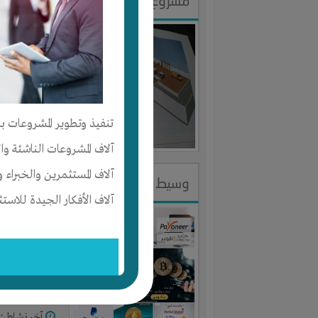
مشروع فندق الخير
النوع :
مشر
العنوان :
م
يحتاج إلي :
تنفيذ وتطوير المشروعات با
آخر نشاط :
م
آلاف المشروعات الناشئة وا
آلاف المستثمرين والخبراء و
وسيط مالي الكتروني
آلاف الأفكار الجيدة للاستث
النوع :
شريك
العنوان :
م
يحتاج إلي :
آخر نشاط :
م