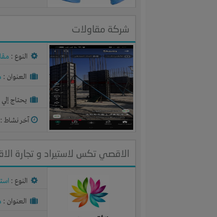
شركة مقاولات
النوع :
مقا
العنوان :
م
يحتاج إلي :
آخر نشاط :
م
الاقصي تكس لاستيراد و تجارة ال
النوع :
استي
العنوان :
م