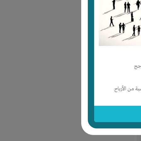
جح
 من الأرباح