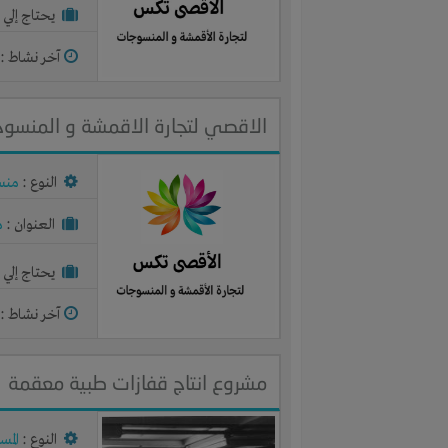
يحتاج إلي :
آخر نشاط :
م
الاقصي لتجارة الاقمشة و المنسو
النوع :
منس
العنوان :
م
يحتاج إلي :
آخر نشاط :
م
مشروع انتاج قفازات طبية معقمة
النوع :
المس