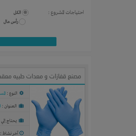
احتياجات المشروع :
الكل
رأس مال
مصنع قفازات و معدات طبيه معقمة - Gloves Factory
النوع :
المس
العنوان :
ا
يحتاج إلي :
آخر نشاط :
م