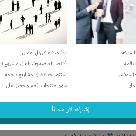
وع سياحي
وريتانيا
-
انواكشوط
-
تفرغ زين
رأس المال
لمشاركة
ابدأ حياتك كرجل أعمال
نذ 5 اشهر
عدد الاعضاء : 1 الأعضاء
لقائمة
اقتنص الفرصة وشارك في مشروع نا
المسوقين
استثمر خبراتك في مشاريع ناجحة
مار
سوّق منتجات الغير واحصل على نسبة
 بالمال
صر
-
المنيا
-
بنى مزار
إشترك الآن مجاناً
رأس المال
نذ 7 اشهر
عدد الاعضاء : 0 الأعضاء