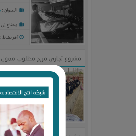
العنوان :
م
يحتاج إلي :
آخر نشاط :
م
مشروع تجاري مربح مطلوب ممول ل
النوع :
تربي
العنوان :
م
شبكة انتج الاقتصادية 
يحتاج إلي :
آخر نشاط :
م