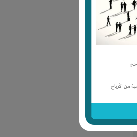
جح
 من الأرباح