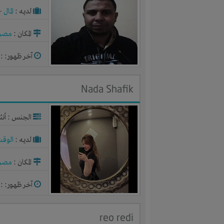
لديـه :
المال
-
المكان :
مصر
آخر ظهور: : منذ 2
Nada Shafik
الجنس : أنث
لديـه :
الوقت
المكان :
مصر
آخر ظهور: : منذ 2
reo redi