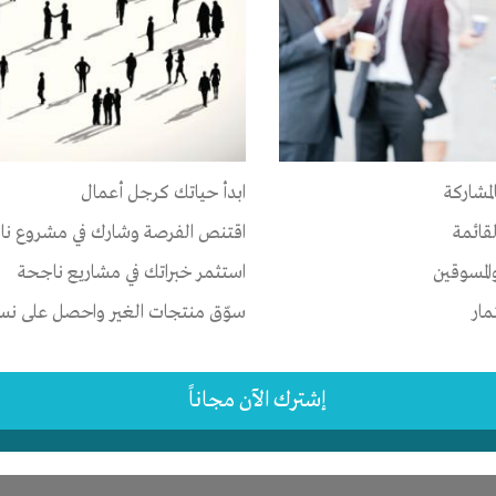
ر
الخبرات
-
المكان
لمشاركة
ابدأ حياتك كرجل أعمال
-
الجيزة
-
العمرانية
لقائمة
اقتنص الفرصة وشارك في مشروع نا
 سنوات
المسوقين
استثمر خبراتك في مشاريع ناجحة
مار
سوّق منتجات الغير واحصل على نسبة
إشترك الآن مجاناً
ر
تسويق
-
علاقات
-
شركة أو مصنع أو ورشة