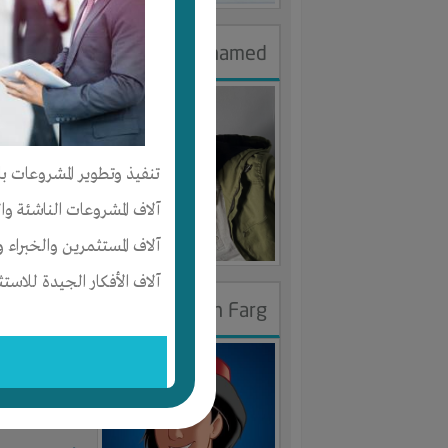
Hamdy Mohamed
الجنس : ذك
لديـه :
المال
-
تنفيذ وتطوير المشروعات با
المكان :
مصر
آلاف المشروعات الناشئة وا
آخر ظهور: : منذ 2
آلاف المستثمرين والخبراء و
آلاف الأفكار الجيدة للاستث
Mohammed soliman Farg
الجنس : ذك
لديـه :
المال
-