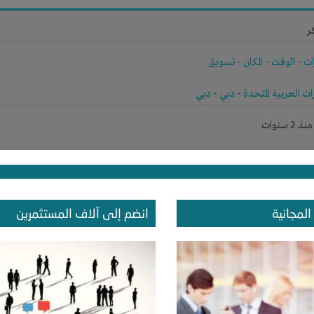
ر
ات
-
الوقت
-
المكان
-
تسويق
رات العربية المتحدة
-
دبي
-
دبي
 سنوات
ر
المجانية
انضم إلى آلاف المستثمرين
ات
-
الوقت
ب
-
ouarzazate
-
ساحل الشمس
 سنوات