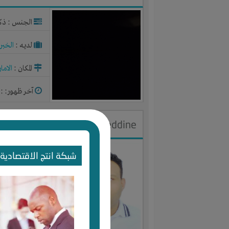
الجنس : ذك
لديـه :
الخبر
المكان :
الاما
آخر ظهور: : منذ 2
amai badr eddine
الجنس : ذك
شبكة انتج الاقتصادية 
لديـه :
الخبر
المكان :
المغر
آخر ظهور: : منذ 2