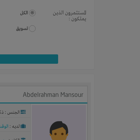
المستثمرون الذين
الكل
يملكون :
تسويق
Abdelrahman Mansour
الجنس : ذك
لديـه :
الوقت