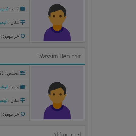
لديـه :
تسوي
المكان :
اليم
آخر ظهور: : منذ 2
Wassim Ben nsir
الجنس : ذك
لديـه :
الوقت
المكان :
تونس
آخر ظهور: : منذ 2
احمد رمضان