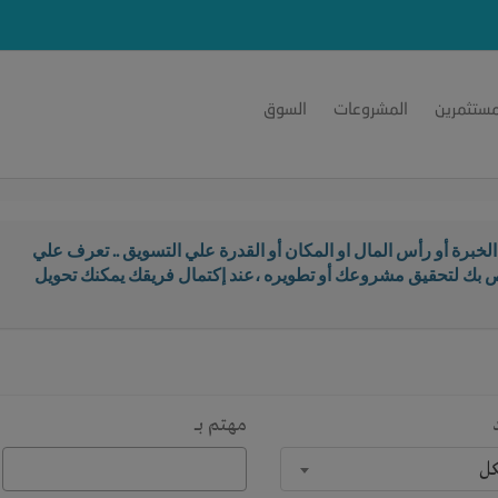
مستثمرين
المشروعات
السوق
خبرة أو رأس المال او المكان أو القدرة علي التسويق .. تعرف علي
اص بك لتحقيق مشروعك أو تطويره ،عند إكتمال فريقك يمكنك تحويل
مهتم بـــ
كل