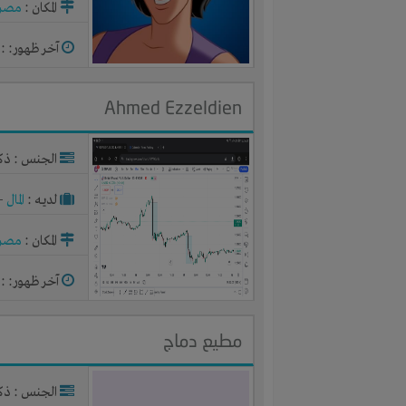
المكان :
مصر
آخر ظهور: : منذ 2
Ahmed Ezzeldien
الجنس : ذك
لديـه :
المال
-
المكان :
مصر
آخر ظهور: : منذ 2
مطيع دماج
الجنس : ذك