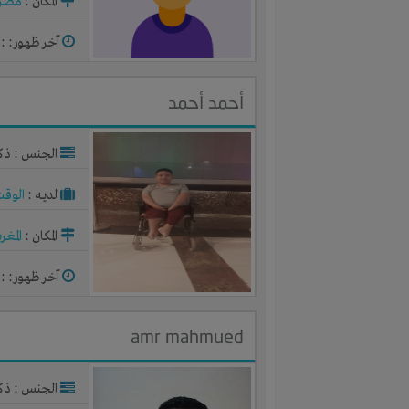
المكان :
مصر
آخر ظهور: : منذ 2
أحمد أحمد
الجنس : ذك
لديـه :
الوقت
المكان :
المغر
آخر ظهور: : منذ 2
amr mahmued
الجنس : ذك