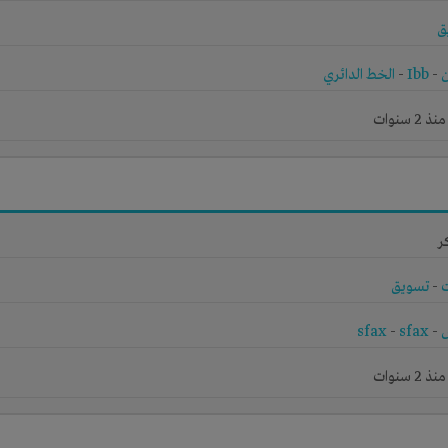
ق
ن
-
Ibb
-
الخط الدائري
 سنوات
ر
-
تسويق
sfax
-
sfax
-
 سنوات