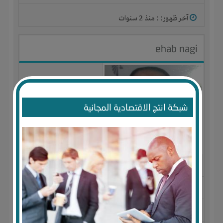
آخر ظهور: : منذ 2 سنوات
ehab nagi
شبكة انتج الاقتصادية المجانية
الجنس : ذكر
لديـه :
الوقت
-
تسويق
-
علاقات
المكان :
مصر
-
جنوب سيناء
-
طور سيناء