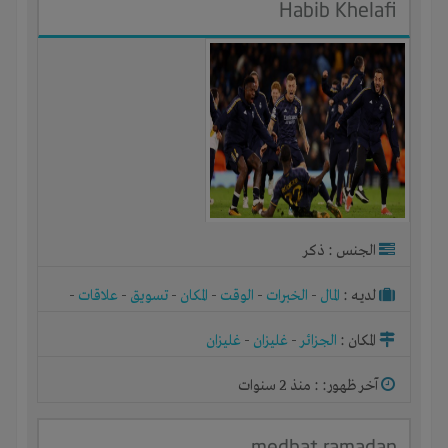
Habib Khelafi
الجنس : ذكر
لديـه :
المال
-
الخبرات
-
الوقت
-
المكان
-
تسويق
-
علاقات
-
شركة أو مصنع أو ورشة
المكان :
الجزائر
-
غليزان
-
غليزان
آخر ظهور: : منذ 2 سنوات
medhat ramadan