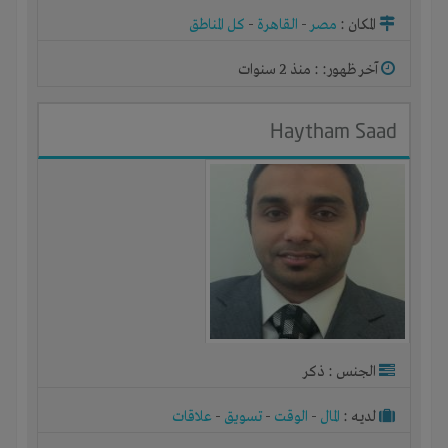
المكان :
مصر
-
القاهرة
-
كل المناطق
آخر ظهور: : منذ 2 سنوات
Haytham Saad
الجنس : ذكر
لديـه :
المال
-
الوقت
-
تسويق
-
علاقات