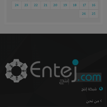
24
23
22
21
20
19
18
17
16
26
25
شبكة إنتج
من نحن