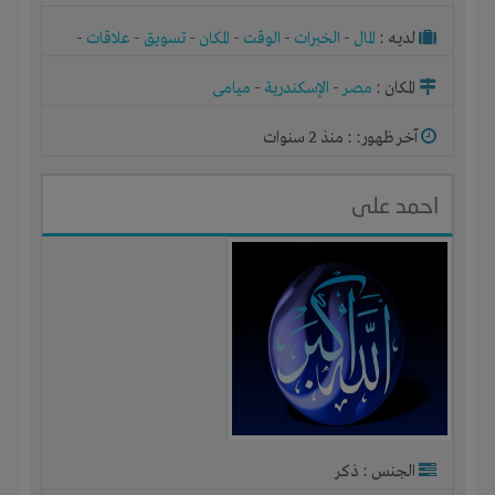
لديـه :
المال
-
الخبرات
-
الوقت
-
المكان
-
تسويق
-
علاقات
-
شركة أو مصنع أو ورشة
المكان :
مصر
-
الإسكندرية
-
ميامى
آخر ظهور: : منذ 2 سنوات
احمد على
الجنس : ذكر