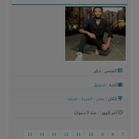
الجنس : ذكر
لديـه :
تسويق
المكان :
مصر
-
الجيزة
-
امبابه
آخر ظهور: : منذ 2 سنوات
15
14
13
12
11
10
9
8
7