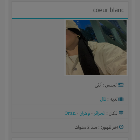
coeur blanc
الجنس : أنثى
لديـه :
المال
المكان :
الجزائر
-
وهران
-
Oran
آخر ظهور: : منذ 2 سنوات