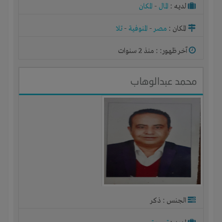
لديـه :
المال
-
المكان
المكان :
مصر
-
المنوفية
-
تلا
آخر ظهور: : منذ 2 سنوات
محمد عبدالوهاب
الجنس : ذكر