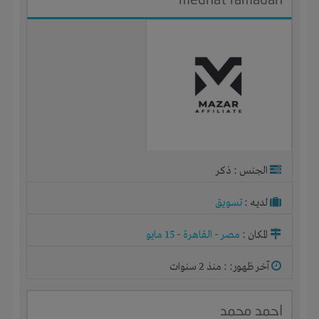
الجنس : ذكر
لديـه :
تسويق
المكان :
مصر
-
القاهرة
-
15 مايو
آخر ظهور: : منذ 2 سنوات
احمد محمد