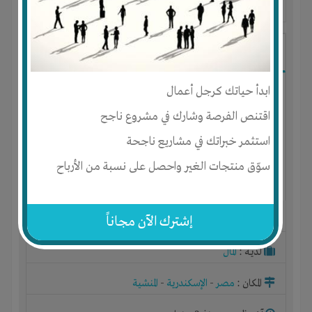
آخر ظهور: : منذ 2 سنوات
Hassan Hassan
ابدأ حياتك كرجل أعمال
اقتنص الفرصة وشارك في مشروع ناجح
استثمر خبراتك في مشاريع ناجحة
سوّق منتجات الغير واحصل على نسبة من الأرباح
إشترك الآن مجاناً
الجنس : ذكر
لديـه :
المال
المكان :
مصر
-
الإسكندرية
-
المنشية