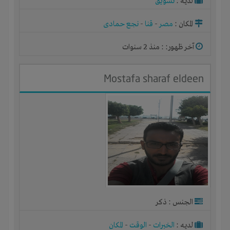
لديـه :
تسويق
المكان :
مصر
-
قنا
-
نجع حمادى
آخر ظهور: : منذ 2 سنوات
Mostafa sharaf eldeen
الجنس : ذكر
لديـه :
الخبرات
-
الوقت
-
المكان