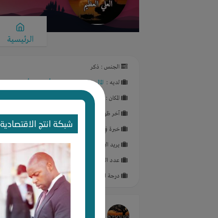
الرئيسية
الجنس : ذكر
لديـه :
المال
-
الخبرات
-
شركة أو مصنع أو ورشة
المكان :
الكويت
-
الكويت
-
الشويخ
آخر ظهور: منذ 2 سنوات
شبكة انتج الاقتصادية 
خبرة في :
تربية الدواجن
,
يريد الإستثمار في :
بيع بيض الدجاج
,
عدد الزيارات للبروفايل : 436
درجة البروفايل : %
DFawsz Faiz
غير صورته الشخصية