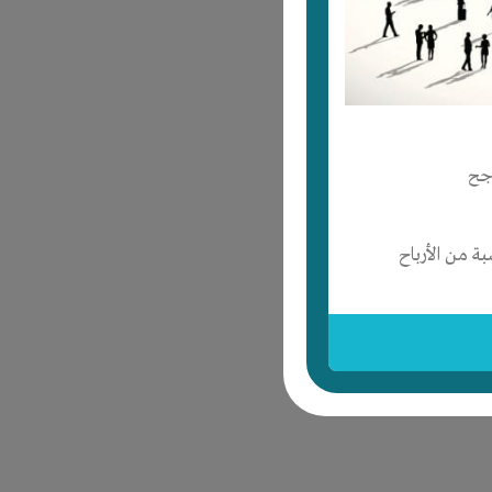
جح
 من الأرباح