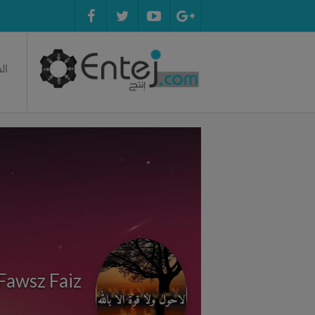
ال
Fawsz Faiz