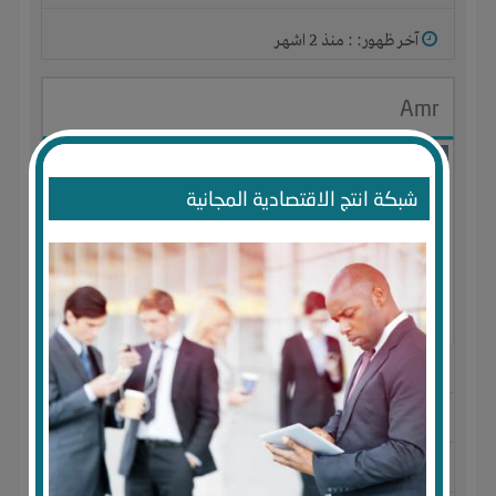
آخر ظهور: : منذ 2 اشهر
Amr
شبكة انتج الاقتصادية المجانية
الجنس : ذكر
لديـه :
المال
-
الخبرات
-
الوقت
المكان :
مصر
-
الإسكندرية
-
ميامى