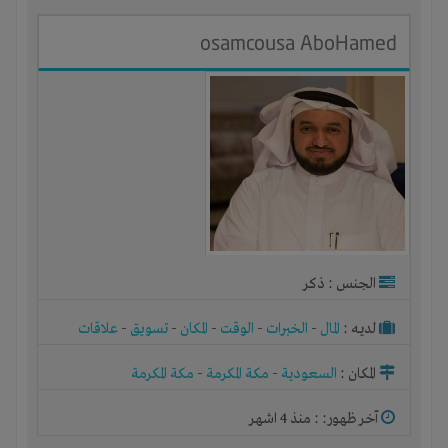
osamcousa AboHamed
الجنس : ذكر
لديـه :
المال
-
الخبرات
-
الوقت
-
المكان
-
تسويق
-
علاقات
المكان :
السعودية
-
مكة المكرمة
-
مكة المكرمة
آخر ظهور: : منذ 4 اشهر