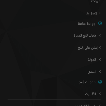
رؤيتنا
إتصل بنا
روابط هامة
باقات إنتج المميزة
إعلن على إنتج
المدونة
المنتدي
خدمات إنتج
الأفلييت