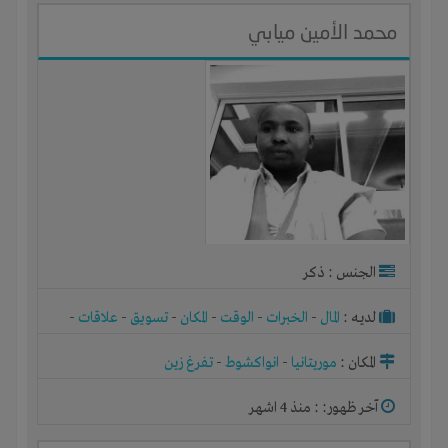
محمد الأمين ميابي
الجنس : ذكر
لديـه :
المال
-
الخبرات
-
الوقت
-
المكان
-
تسويق
-
علاقات
-
شركة أو مصنع أو ورشة
المكان :
موريتانيا
-
انواكشوط
-
تفرغ زين
آخر ظهور: : منذ 4 اشهر