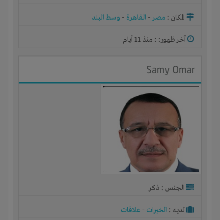
المكان :
مصر
-
القاهرة
-
وسط البلد
آخر ظهور: : منذ 11 أيام
Samy Omar
الجنس : ذكر
لديـه :
الخبرات
-
علاقات