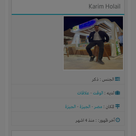
Karim Holail
الجنس : ذكر
لديـه :
الوقت
-
علاقات
المكان :
مصر
-
الجيزة
-
الجيزة
آخر ظهور: : منذ 4 اشهر