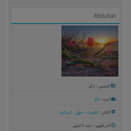
Abdullah
الجنس : ذكر
لديـه :
المال
المكان :
الكويت
-
حولي
-
السالميه
آخر ظهور: : منذ 3 اشهر