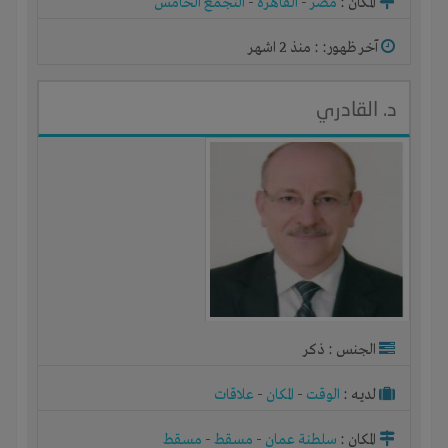
المكان :
مصر
-
القاهرة
-
التجمع الخامس
آخر ظهور: : منذ 2 اشهر
د. القادري
الجنس : ذكر
لديـه :
الوقت
-
المكان
-
علاقات
المكان :
سلطنة عمان
-
مسقط
-
مسقط