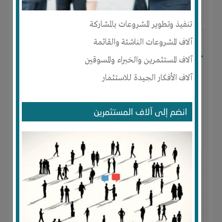
آخر ظهور: : منذ 3 اشهر
تنفيذ وتطوير المشروعات بالمشاركة
Ibrahim Mostafa
آلاف المشروعات الناشئة والقائمة
آلاف المستثمرين والخبراء والمسوقين
آلاف الأفكار الجيدة للاستثمار
انضم إلى آلاف المستثمرين
الجنس : ذكر
لديـه :
المال
-
علاقات
المكان :
مصر
-
القاهرة
-
المقطم