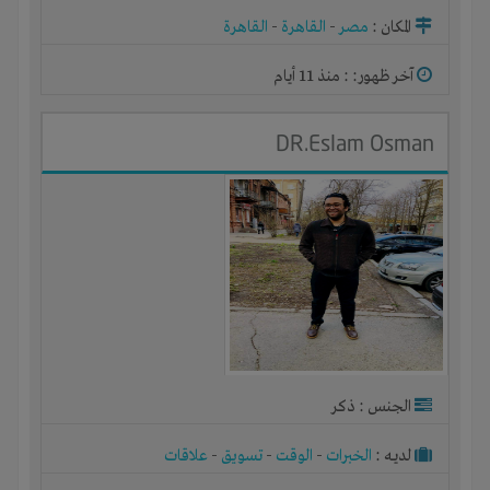
المكان :
مصر
-
القاهرة
-
القاهرة
آخر ظهور: : منذ 11 أيام
DR.Eslam Osman
الجنس : ذكر
لديـه :
الخبرات
-
الوقت
-
تسويق
-
علاقات