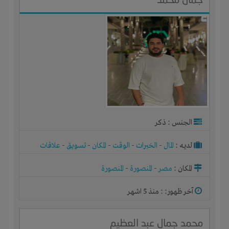
الجنس : ذكر
لديـه :
المال
-
الخبرات
-
الوقت
-
المكان
-
تسويق
-
علاقات
المكان :
مصر
-
المنصورة
-
المنصورة
آخر ظهور: : منذ 5 اشهر
محمد جمال عبد العظيم