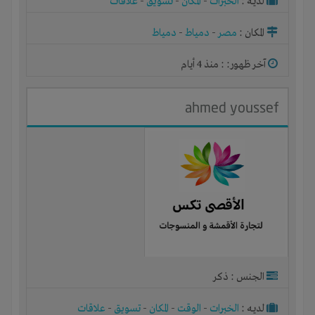
لديـه :
الخبرات
-
المكان
-
تسويق
-
علاقات
المكان :
مصر
-
دمياط
-
دمياط
آخر ظهور: : منذ 4 أيام
ahmed youssef
الجنس : ذكر
لديـه :
الخبرات
-
الوقت
-
المكان
-
تسويق
-
علاقات