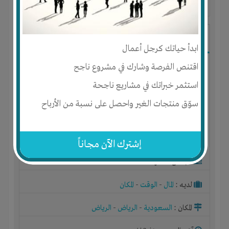
آخر ظهور: : منذ 3 اشهر
ابو محمد
ابدأ حياتك كرجل أعمال
اقتنص الفرصة وشارك في مشروع ناجح
استثمر خبراتك في مشاريع ناجحة
سوّق منتجات الغير واحصل على نسبة من الأرباح
إشترك الآن مجاناً
الجنس : ذكر
لديـه :
المال
-
الوقت
-
المكان
المكان :
السعودية
-
الرياض
-
الرياض