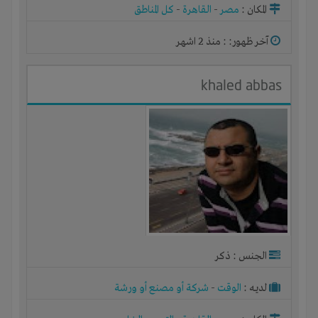
المكان :
مصر
-
القاهرة
-
كل المناطق
آخر ظهور: : منذ 2 اشهر
khaled abbas
الجنس : ذكر
لديـه :
الوقت
-
شركة أو مصنع أو ورشة