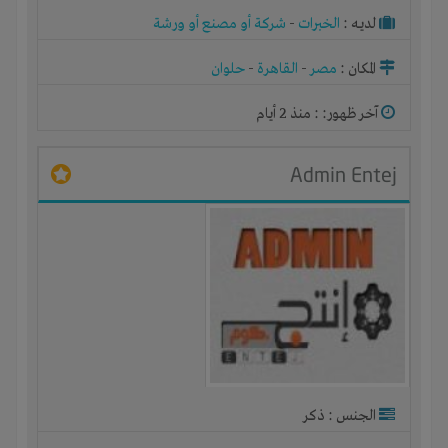
لديـه :
الخبرات
-
شركة أو مصنع أو ورشة
المكان :
مصر
-
القاهرة
-
حلوان
آخر ظهور: : منذ 2 أيام
Admin Entej
الجنس : ذكر