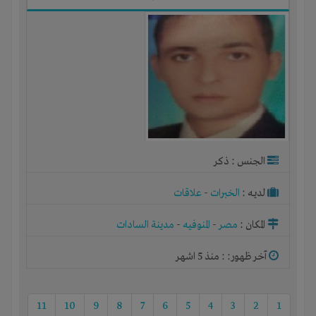
الجنس : ذكر
لديـه :
الخبرات
-
علاقات
المكان :
مصر
-
المنوفيه
-
مدينة السادات
آخر ظهور: : منذ 5 اشهر
11
10
9
8
7
6
5
4
3
2
1