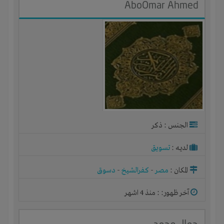
AboOmar Ahmed
الجنس : ذكر
لديـه :
تسويق
المكان :
مصر
-
كفرالشيخ
-
دسوق
آخر ظهور: : منذ 4 اشهر
جمال محمد