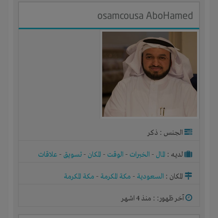
osamcousa AboHamed
الجنس : ذكر
لديـه :
المال
-
الخبرات
-
الوقت
-
المكان
-
تسويق
-
علاقات
المكان :
السعودية
-
مكة المكرمة
-
مكة المكرمة
آخر ظهور: : منذ 4 اشهر