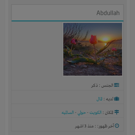
Abdullah
الجنس : ذكر
لديـه :
المال
المكان :
الكويت
-
حولي
-
السالميه
آخر ظهور: : منذ 3 اشهر