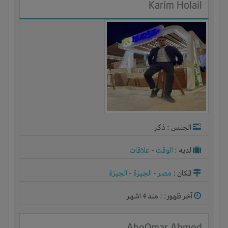
Karim Holail
الجنس : ذكر
لديـه :
الوقت
-
علاقات
المكان :
مصر
-
الجيزة
-
الجيزة
آخر ظهور: : منذ 4 اشهر
AboOmar Ahmed