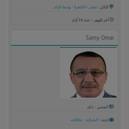
المكان :
مصر
-
القاهرة
-
وسط البلد
آخر ظهور: : منذ 14 أيام
Samy Omar
الجنس : ذكر
لديـه :
الخبرات
-
علاقات