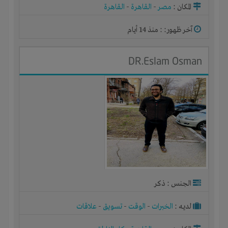
المكان :
مصر
-
القاهرة
-
القاهرة
آخر ظهور: : منذ 14 أيام
DR.Eslam Osman
الجنس : ذكر
لديـه :
الخبرات
-
الوقت
-
تسويق
-
علاقات