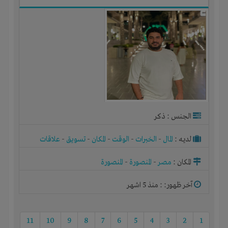
الجنس : ذكر
لديـه :
المال
-
الخبرات
-
الوقت
-
المكان
-
تسويق
-
علاقات
المكان :
مصر
-
المنصورة
-
المنصورة
آخر ظهور: : منذ 5 اشهر
11
10
9
8
7
6
5
4
3
2
1