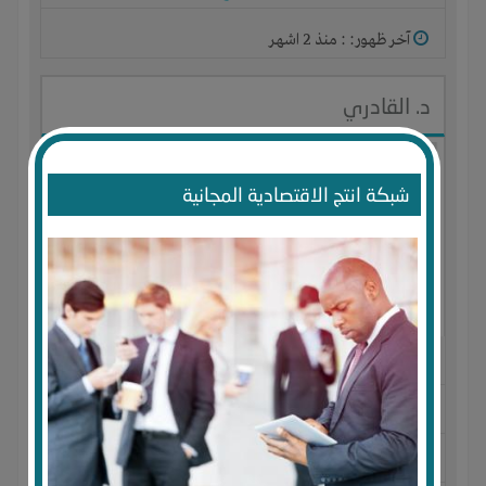
آخر ظهور: : منذ 2 اشهر
د. القادري
شبكة انتج الاقتصادية المجانية
الجنس : ذكر
لديـه :
الوقت
-
المكان
-
علاقات
المكان :
سلطنة عمان
-
مسقط
-
مسقط