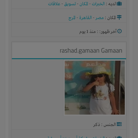
لديـه :
الخبرات
-
المكان
-
تسويق
-
علاقات
المكان :
مصر
-
القاهرة
-
المرج
آخر ظهور: : منذ 1 يوم
rashad.gamaan Gamaan
الجنس : ذكر