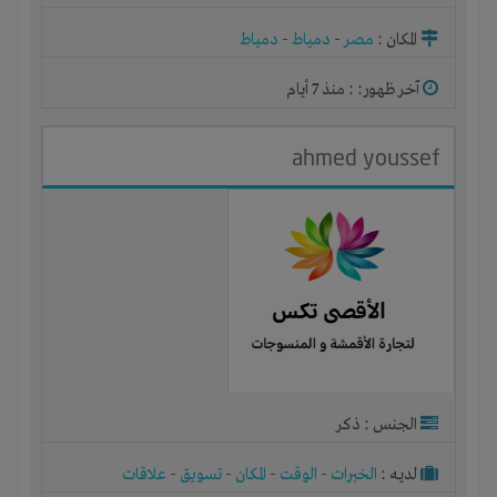
المكان :
مصر
-
دمياط
-
دمياط
آخر ظهور: : منذ 7 أيام
ahmed youssef
الجنس : ذكر
لديـه :
الخبرات
-
الوقت
-
المكان
-
تسويق
-
علاقات