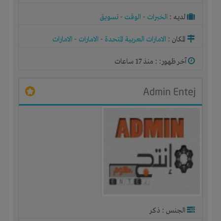
لديـه :
الخبرات
-
الوقت
-
تسويق
المكان :
الامارات العربية المتحدة
-
الامارات
-
الامارات
آخر ظهور: : منذ 17 ساعات
Admin Entej
الجنس : ذكر