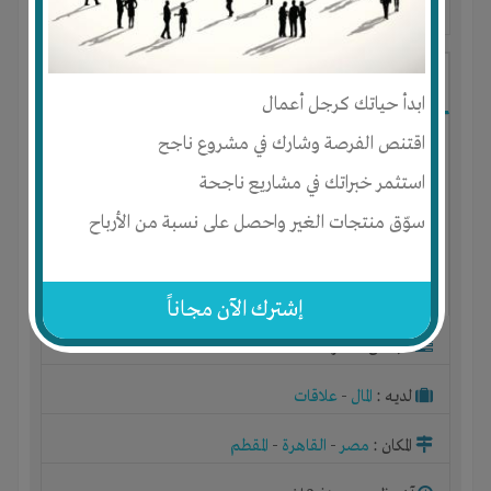
آخر ظهور: : منذ 3 اشهر
Ibrahim Mostafa
ابدأ حياتك كرجل أعمال
اقتنص الفرصة وشارك في مشروع ناجح
استثمر خبراتك في مشاريع ناجحة
سوّق منتجات الغير واحصل على نسبة من الأرباح
إشترك الآن مجاناً
الجنس : ذكر
لديـه :
المال
-
علاقات
المكان :
مصر
-
القاهرة
-
المقطم