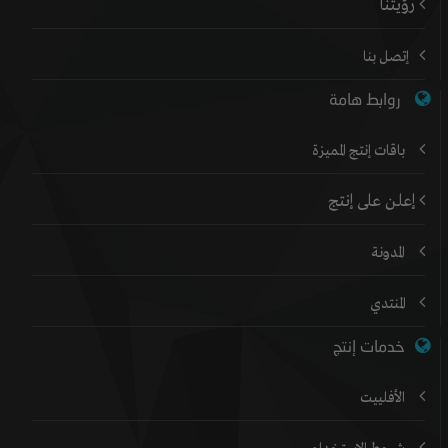
رؤيتنا
إتصل بنا
روابط هامة
باقات إنتج المميزة
إعلن على إنتج
المدونة
المنتدي
خدمات إنتج
الأفلييت