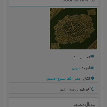
الجنس : ذكر
لديـه :
تسويق
المكان :
مصر
-
كفرالشيخ
-
دسوق
آخر ظهور: : منذ 4 اشهر
جمال محمد