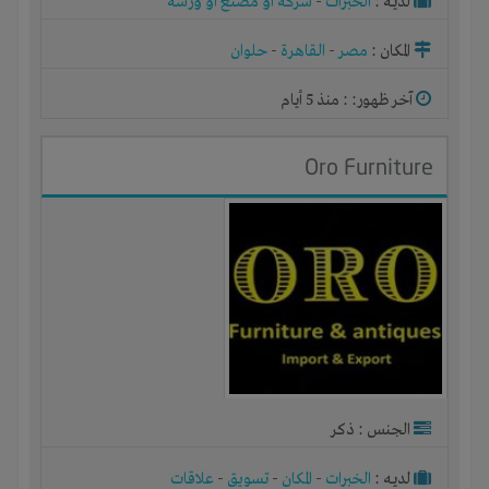
لديـه :
الخبرات
-
شركة أو مصنع أو ورشة
المكان :
مصر
-
القاهرة
-
حلوان
آخر ظهور: : منذ 5 أيام
Oro Furniture
الجنس : ذكر
لديـه :
الخبرات
-
المكان
-
تسويق
-
علاقات