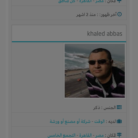
المكان :
مصر
-
القاهرة
-
كل المناطق
آخر ظهور: : منذ 2 اشهر
khaled abbas
الجنس : ذكر
لديـه :
الوقت
-
شركة أو مصنع أو ورشة
المكان :
مصر
-
القاهرة
-
التجمع الخامس