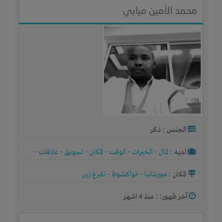
محمد الأمين ميابي
الجنس : ذكر
لديـه :
المال
-
الخبرات
-
الوقت
-
المكان
-
تسويق
-
علاقات
-
شركة أو مصنع أو ورشة
المكان :
موريتانيا
-
انواكشوط
-
تفرغ زين
آخر ظهور: : منذ 4 اشهر