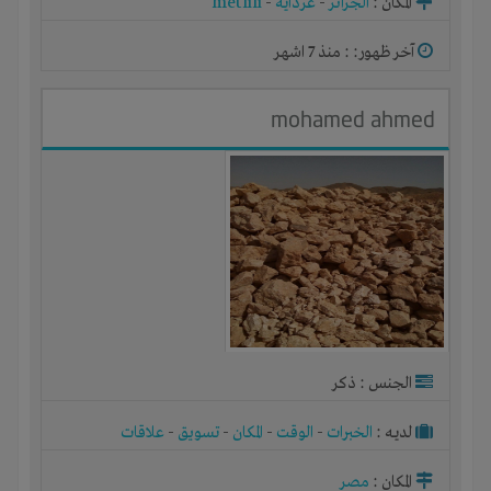
المكان :
الجزائر
-
غرداية
-
metlili
آخر ظهور: : منذ 7 اشهر
mohamed ahmed
الجنس : ذكر
لديـه :
الخبرات
-
الوقت
-
المكان
-
تسويق
-
علاقات
المكان :
مصر