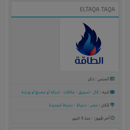
ELTAQA TAQA
الجنس : ذكر
لديـه :
المال
-
تسويق
-
علاقات
-
شركة أو مصنع أو ورشة
المكان :
مصر
-
دمياط
-
دمياط الجديدة
آخر ظهور: : منذ 9 اشهر