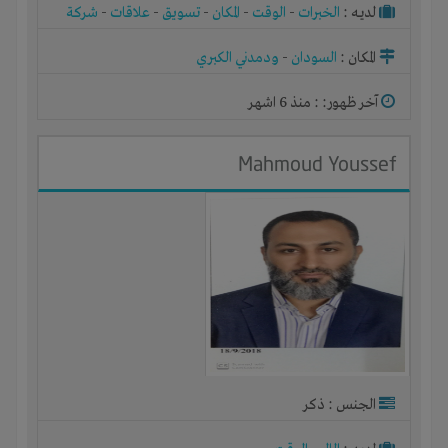
لديـه :
الخبرات
-
الوقت
-
المكان
-
تسويق
-
علاقات
-
شركة
أو مصنع أو ورشة
المكان :
السودان
-
ودمدني الكبري
آخر ظهور: : منذ 6 اشهر
Mahmoud Youssef
الجنس : ذكر