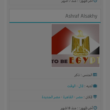
آخر ظهور: : منذ 7 اشهر
Ashraf Alsakhy
الجنس : ذكر
لديـه :
المال
-
الوقت
المكان :
مصر
-
القاهرة
-
مصر الجديدة
آخر ظهور: : منذ 8 اشهر