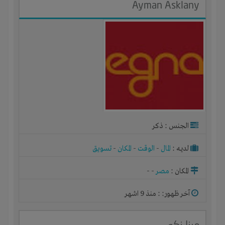
Ayman Asklany
الجنس : ذكر
لديـه :
المال
-
الوقت
-
المكان
-
تسويق
المكان :
مصر
-
-
آخر ظهور: : منذ 9 اشهر
مينا زكى