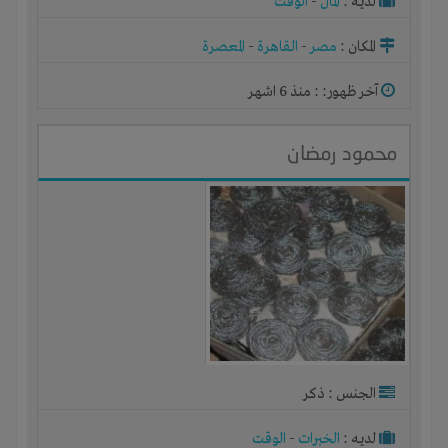
لديـه :
المال
-
الوقت
المكان :
مصر
-
القاهرة
-
المعصرة
آخر ظهور: : منذ 6 اشهر
محمود رمضان
الجنس : ذكر
لديـه :
الخبرات
-
الوقت