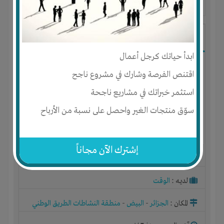
آخر ظهور: : منذ 7 اشهر
Must dji
ابدأ حياتك كرجل أعمال
اقتنص الفرصة وشارك في مشروع ناجح
استثمر خبراتك في مشاريع ناجحة
سوّق منتجات الغير واحصل على نسبة من الأرباح
إشترك الآن مجاناً
الجنس : ذكر
لديـه :
الوقت
المكان :
الجزائر
-
البيض
-
منطقة النشاطات الطريق الوطني
رقم ستة