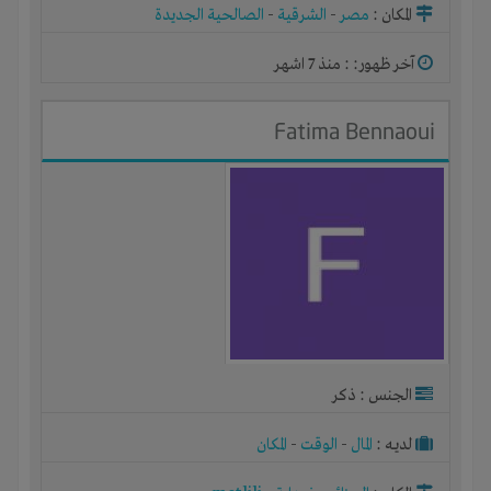
المكان :
مصر
-
الشرقية
-
الصالحية الجديدة
آخر ظهور: : منذ 7 اشهر
Fatima Bennaoui
الجنس : ذكر
لديـه :
المال
-
الوقت
-
المكان