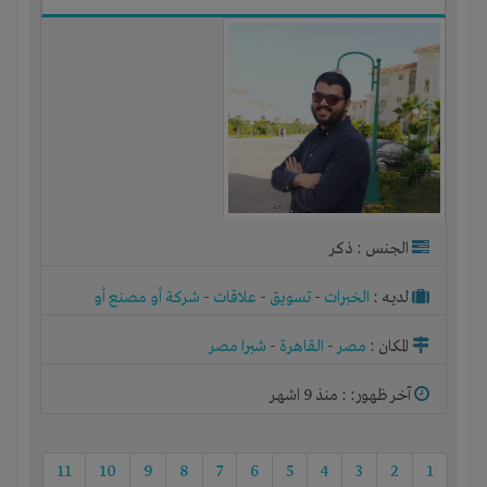
الجنس : ذكر
لديـه :
الخبرات
-
تسويق
-
علاقات
-
شركة أو مصنع أو
ورشة
المكان :
مصر
-
القاهرة
-
شبرا مصر
آخر ظهور: : منذ 9 اشهر
11
10
9
8
7
6
5
4
3
2
1