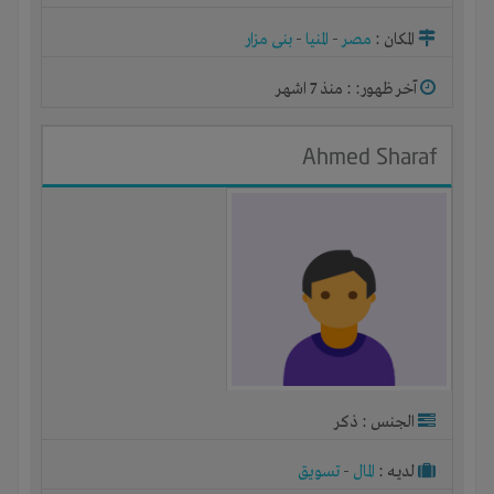
المكان :
مصر
-
المنيا
-
بنى مزار
آخر ظهور: : منذ 7 اشهر
Ahmed Sharaf
الجنس : ذكر
لديـه :
المال
-
تسويق