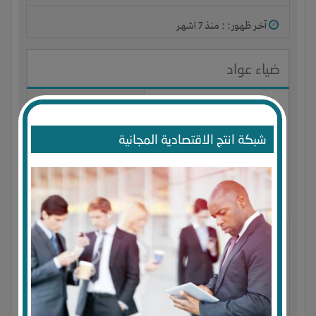
آخر ظهور: : منذ 7 اشهر
ضياء عواد
شبكة انتج الاقتصادية المجانية
الجنس : ذكر
لديـه :
الخبرات
-
الوقت
-
المكان
-
تسويق
-
شركة أو مصنع
أو ورشة
المكان :
مصر
-
دمياط
-
دمياط الجديدة