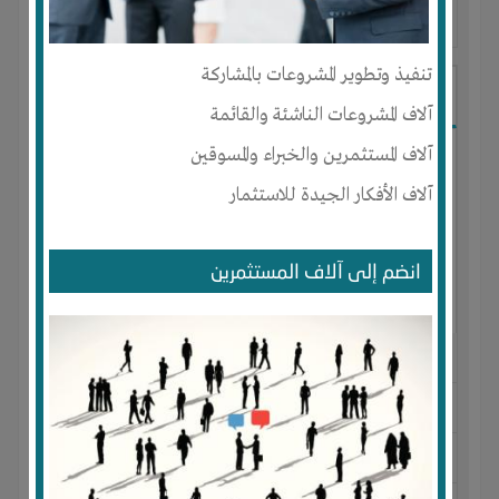
آخر ظهور: : منذ 7 اشهر
تنفيذ وتطوير المشروعات بالمشاركة
خديجة ديم
آلاف المشروعات الناشئة والقائمة
آلاف المستثمرين والخبراء والمسوقين
آلاف الأفكار الجيدة للاستثمار
انضم إلى آلاف المستثمرين
الجنس : أنثى
لديـه :
الخبرات
-
شركة أو مصنع أو ورشة
المكان :
المغرب
-
اكادير
-
انزكان