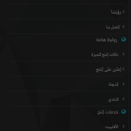
رؤيتنا
إتصل بنا
روابط هامة
باقات إنتج المميزة
إعلن على إنتج
المدونة
المنتدي
خدمات إنتج
الأفلييت