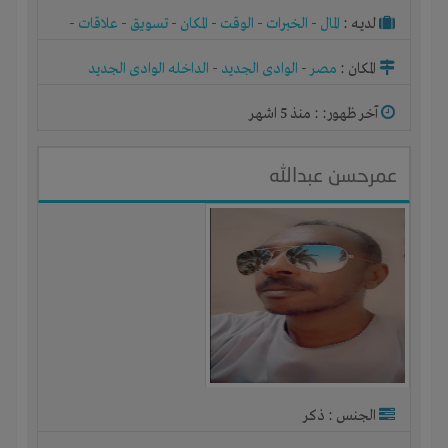
لديـه :
المال
-
الخبرات
-
الوقت
-
المكان
-
تسويق
-
علاقات
-
شركة أو مصنع أو ورشة
المكان :
مصر
-
الوادى الجديد
-
الداخله الوادى الجديد
آخر ظهور: : منذ 5 اشهر
عمرحسن عبدالله
الجنس : ذكر