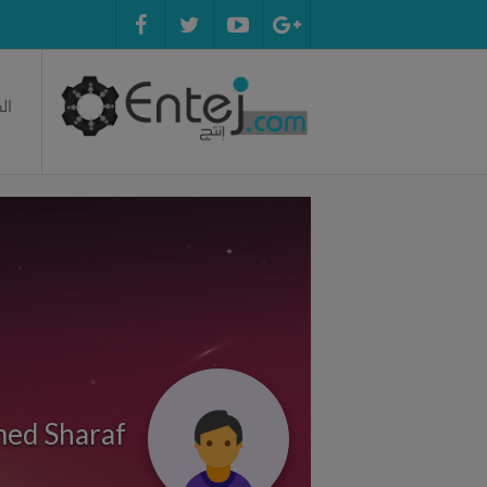
ال
ed Sharaf