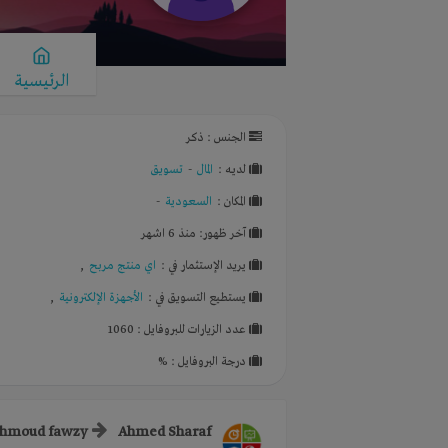
الرئيسية
الجنس : ذكر
لديـه :
المال
-
تسويق
المكان :
السعودية
-
آخر ظهور: منذ 6 اشهر
يريد الإستثمار في :
اي منتج مربح
,
يستطيع التسويق في :
الأجهزة الإلكترونية
,
عدد الزيارات للبروفايل : 1060
درجة البروفايل : %
hmoud fawzy
Ahmed Sharaf