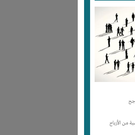
جح
 من الأرباح