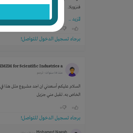
فنزويلا.
المزيد ..
والآن بانتظار التمويل لتغطية كلفة إنشاء النظام
0
0
برجاء تسجيل الدخول للتواصل!
د.محمد الدالاتي
ZMZM for Scientific Industries a
منذ 14 سنوات
- ترجم
السلام عليكم أسعدني ان اجد مشروع مثل هذا في م
الخاص به. تقبل مني جزيل
0
0
برجاء تسجيل الدخول للتواصل!
Mohamed Nagah
منذ 13 سنوات