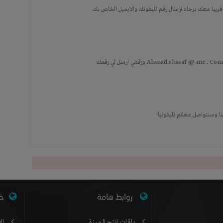
قريبا معك برجاء ارسال رقم تليفونك والايميل الخاص بك
أنا بالسعودية يمكنك مراسلتي على البريد التالي : Ahmad.sharaf @ me . Com ورقمي ارسل لي رقمك
نا وسنتواصل معكم تليفونيا
روابط هامة
خد
باقات إنتج المميزة
ال