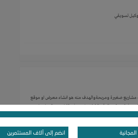
يل تسويقي‎‎
 مشاريع صغيرة ومربحةوالهدف منه هو انشاء معرض او موقع
 فية. ويقوم الموقع الاليكترونى بتوفير الكثير من العناء على
وقع او معرض الكتب بدون مواجهة مشاكل او صعوبات فقط عن طريق
زلة عن طريق شركة الشحن المتقف معها على ذلك.
المجانية
انضم إلى آلاف المستثمرين