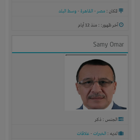
المكان :
مصر
-
القاهرة
-
وسط البلد
آخر ظهور: : منذ 12 أيام
Samy Omar
الجنس : ذكر
لديـه :
الخبرات
-
علاقات