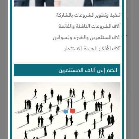
آخر ظهور: : منذ 3 اشهر
تنفيذ وتطوير المشروعات بالمشاركة
Ibrahim Mostafa
آلاف المشروعات الناشئة والقائمة
آلاف المستثمرين والخبراء والمسوقين
آلاف الأفكار الجيدة للاستثمار
انضم إلى آلاف المستثمرين
الجنس : ذكر
لديـه :
المال
-
علاقات
المكان :
مصر
-
القاهرة
-
المقطم