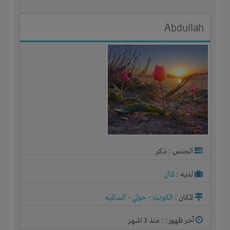
Abdullah
الجنس : ذكر
لديـه :
المال
المكان :
الكويت
-
حولي
-
السالميه
آخر ظهور: : منذ 3 اشهر