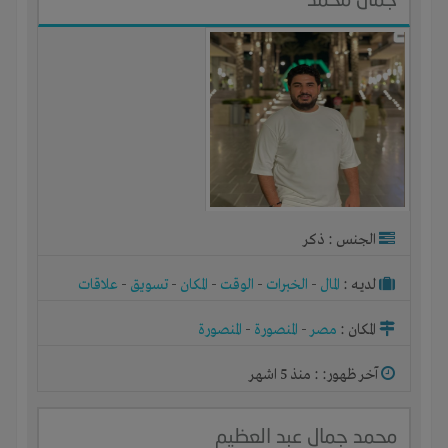
الجنس : ذكر
لديـه :
المال
-
الخبرات
-
الوقت
-
المكان
-
تسويق
-
علاقات
المكان :
مصر
-
المنصورة
-
المنصورة
آخر ظهور: : منذ 5 اشهر
محمد جمال عبد العظيم