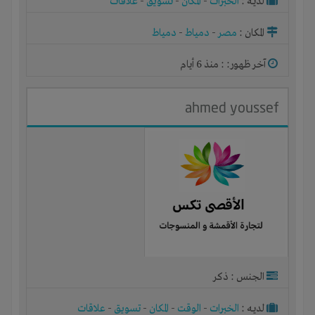
لديـه :
الخبرات
-
المكان
-
تسويق
-
علاقات
المكان :
مصر
-
دمياط
-
دمياط
آخر ظهور: : منذ 6 أيام
ahmed youssef
الجنس : ذكر
لديـه :
الخبرات
-
الوقت
-
المكان
-
تسويق
-
علاقات