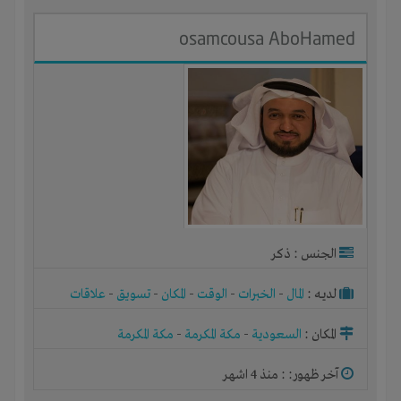
osamcousa AboHamed
الجنس : ذكر
لديـه :
المال
-
الخبرات
-
الوقت
-
المكان
-
تسويق
-
علاقات
المكان :
السعودية
-
مكة المكرمة
-
مكة المكرمة
آخر ظهور: : منذ 4 اشهر