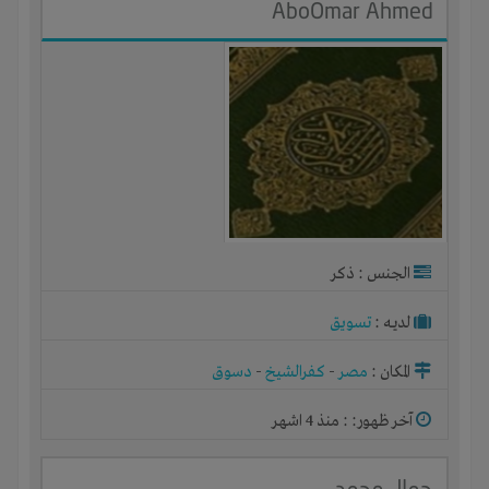
AboOmar Ahmed
الجنس : ذكر
لديـه :
تسويق
المكان :
مصر
-
كفرالشيخ
-
دسوق
آخر ظهور: : منذ 4 اشهر
جمال محمد