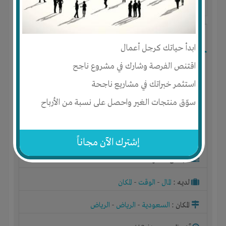
آخر ظهور: : منذ 3 اشهر
ابو محمد
ابدأ حياتك كرجل أعمال
اقتنص الفرصة وشارك في مشروع ناجح
استثمر خبراتك في مشاريع ناجحة
سوّق منتجات الغير واحصل على نسبة من الأرباح
إشترك الآن مجاناً
الجنس : ذكر
لديـه :
المال
-
الوقت
-
المكان
المكان :
السعودية
-
الرياض
-
الرياض