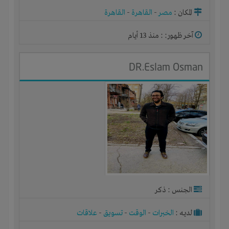
المكان :
مصر
-
القاهرة
-
القاهرة
آخر ظهور: : منذ 13 أيام
DR.Eslam Osman
الجنس : ذكر
لديـه :
الخبرات
-
الوقت
-
تسويق
-
علاقات