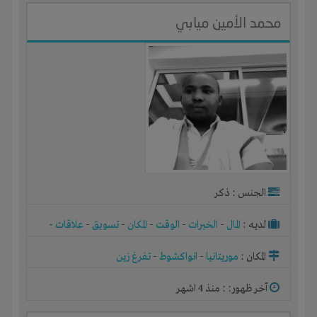
محمد الأمين ميابي
الجنس : ذكر
لديـه :
المال
-
الخبرات
-
الوقت
-
المكان
-
تسويق
-
علاقات
-
شركة أو مصنع أو ورشة
المكان :
موريتانيا
-
انواكشوط
-
تفرغ زين
آخر ظهور: : منذ 4 اشهر