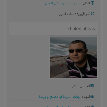
المكان :
مصر
-
القاهرة
-
كل المناطق
آخر ظهور: : منذ 2 اشهر
khaled abbas
الجنس : ذكر
لديـه :
الوقت
-
شركة أو مصنع أو ورشة