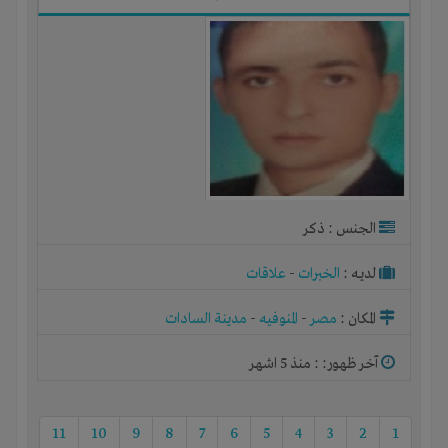
الجنس : ذكر
لديـه :
الخبرات
-
علاقات
المكان :
مصر
-
المنوفيه
-
مدينة السادات
آخر ظهور: : منذ 5 اشهر
11
10
9
8
7
6
5
4
3
2
1