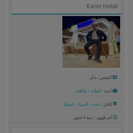
Karim Holail
الجنس : ذكر
لديـه :
الوقت
-
علاقات
المكان :
مصر
-
الجيزة
-
الجيزة
آخر ظهور: : منذ 4 اشهر