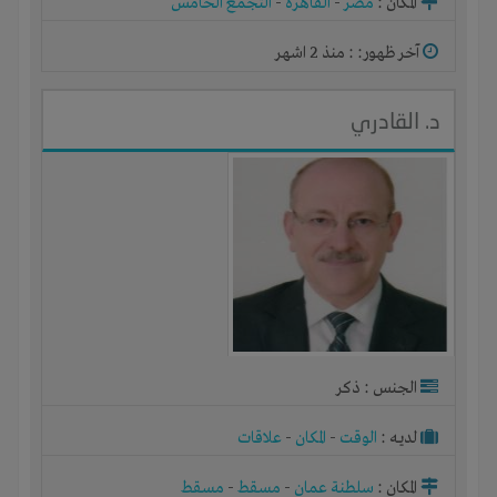
المكان :
مصر
-
القاهرة
-
التجمع الخامس
آخر ظهور: : منذ 2 اشهر
د. القادري
الجنس : ذكر
لديـه :
الوقت
-
المكان
-
علاقات
المكان :
سلطنة عمان
-
مسقط
-
مسقط