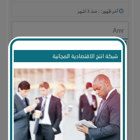
آخر ظهور: : منذ 2 اشهر
Amr
شبكة انتج الاقتصادية المجانية
الجنس : ذكر
لديـه :
المال
-
الخبرات
-
الوقت
المكان :
مصر
-
الإسكندرية
-
ميامى