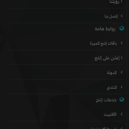
رؤيتنا
إتصل بنا
روابط هامة
باقات إنتج المميزة
إعلن على إنتج
المدونة
المنتدي
خدمات إنتج
الأفلييت