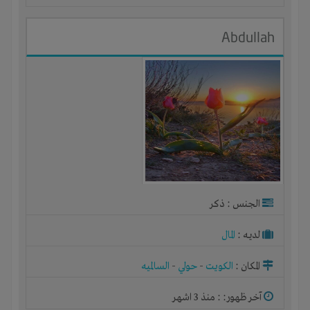
Abdullah
الجنس : ذكر
لديـه :
المال
المكان :
الكويت
-
حولي
-
السالميه
آخر ظهور: : منذ 3 اشهر