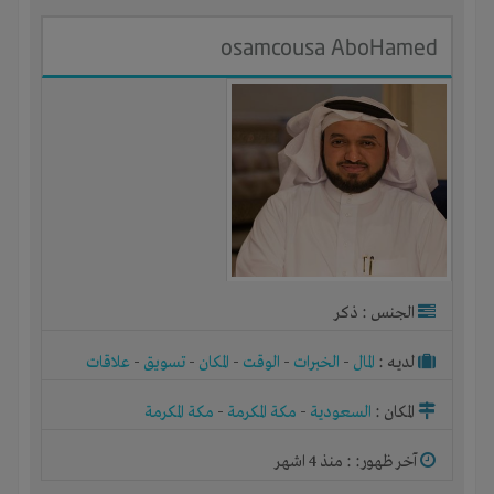
osamcousa AboHamed
الجنس : ذكر
لديـه :
المال
-
الخبرات
-
الوقت
-
المكان
-
تسويق
-
علاقات
المكان :
السعودية
-
مكة المكرمة
-
مكة المكرمة
آخر ظهور: : منذ 4 اشهر