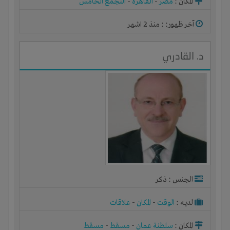
المكان :
مصر
-
القاهرة
-
التجمع الخامس
آخر ظهور: : منذ 2 اشهر
د. القادري
الجنس : ذكر
لديـه :
الوقت
-
المكان
-
علاقات
المكان :
سلطنة عمان
-
مسقط
-
مسقط