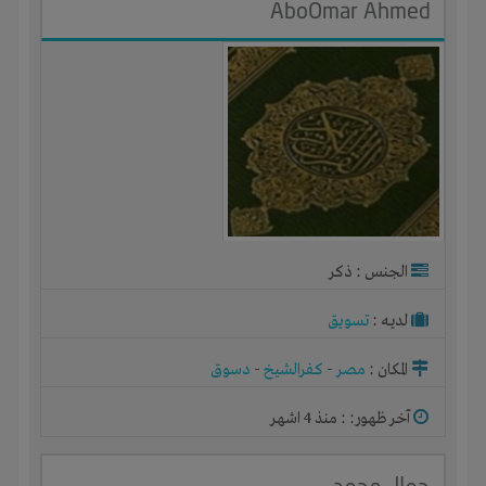
AboOmar Ahmed
الجنس : ذكر
لديـه :
تسويق
المكان :
مصر
-
كفرالشيخ
-
دسوق
آخر ظهور: : منذ 4 اشهر
جمال محمد