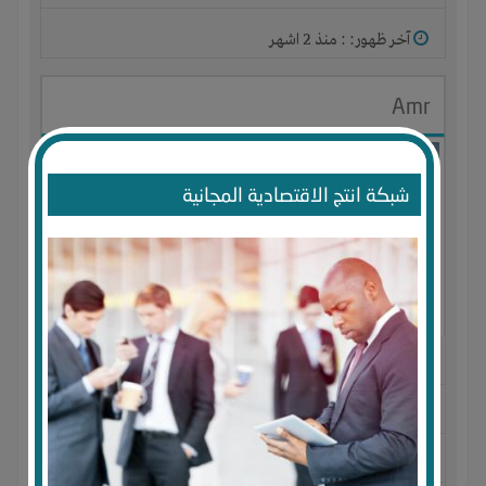
آخر ظهور: : منذ 2 اشهر
Amr
شبكة انتج الاقتصادية المجانية
الجنس : ذكر
لديـه :
المال
-
الخبرات
-
الوقت
المكان :
مصر
-
الإسكندرية
-
ميامى