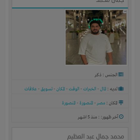
الجنس : ذكر
لديـه :
المال
-
الخبرات
-
الوقت
-
المكان
-
تسويق
-
علاقات
المكان :
مصر
-
المنصورة
-
المنصورة
آخر ظهور: : منذ 5 اشهر
محمد جمال عبد العظيم