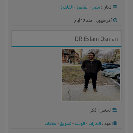
المكان :
مصر
-
القاهرة
-
القاهرة
آخر ظهور: : منذ 12 أيام
DR.Eslam Osman
الجنس : ذكر
لديـه :
الخبرات
-
الوقت
-
تسويق
-
علاقات