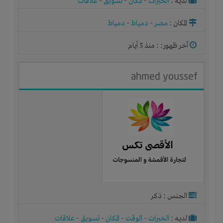
لديـه :
الخبرات
-
المكان
-
تسويق
-
علاقات
المكان :
مصر
-
دمياط
-
دمياط
آخر ظهور: : منذ 5 أيام
ahmed youssef
الجنس : ذكر
لديـه :
الخبرات
-
الوقت
-
المكان
-
تسويق
-
علاقات