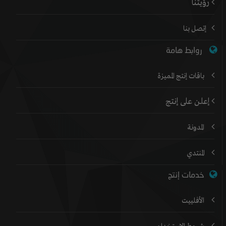
رؤيتنا
إتصل بنا
روابط هامة
باقات إنتج المميزة
إعلن على إنتج
المدونة
المنتدي
خدمات إنتج
الأفلييت