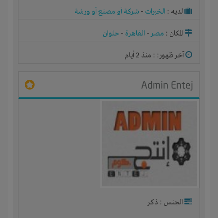
لديـه :
الخبرات
-
شركة أو مصنع أو ورشة
المكان :
مصر
-
القاهرة
-
حلوان
آخر ظهور: : منذ 2 أيام
Admin Entej
الجنس : ذكر