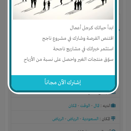
آخر ظهور: : منذ 3 اشهر
ابو محمد
ابدأ حياتك كرجل أعمال
اقتنص الفرصة وشارك في مشروع ناجح
استثمر خبراتك في مشاريع ناجحة
سوّق منتجات الغير واحصل على نسبة من الأرباح
إشترك الآن مجاناً
الجنس : ذكر
لديـه :
المال
-
الوقت
-
المكان
المكان :
السعودية
-
الرياض
-
الرياض