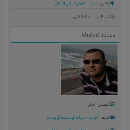
المكان :
مصر
-
القاهرة
-
كل المناطق
آخر ظهور: : منذ 2 اشهر
khaled abbas
الجنس : ذكر
لديـه :
الوقت
-
شركة أو مصنع أو ورشة