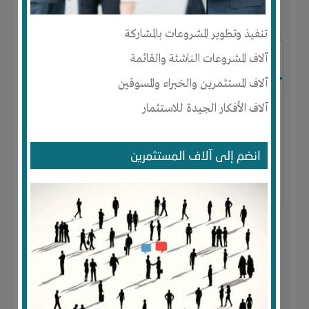
آخر ظهور: : منذ 3 اشهر
تنفيذ وتطوير المشروعات بالمشاركة
Ibrahim Mostafa
آلاف المشروعات الناشئة والقائمة
آلاف المستثمرين والخبراء والمسوقين
آلاف الأفكار الجيدة للاستثمار
انضم إلى آلاف المستثمرين
الجنس : ذكر
لديـه :
المال
-
علاقات
المكان :
مصر
-
القاهرة
-
المقطم