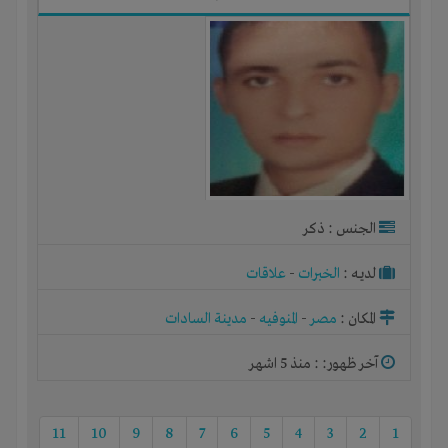
الجنس : ذكر
لديـه :
الخبرات
-
علاقات
المكان :
مصر
-
المنوفيه
-
مدينة السادات
آخر ظهور: : منذ 5 اشهر
11
10
9
8
7
6
5
4
3
2
1