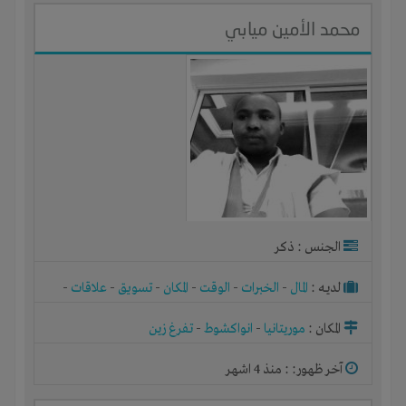
محمد الأمين ميابي
الجنس : ذكر
لديـه :
المال
-
الخبرات
-
الوقت
-
المكان
-
تسويق
-
علاقات
-
شركة أو مصنع أو ورشة
المكان :
موريتانيا
-
انواكشوط
-
تفرغ زين
آخر ظهور: : منذ 4 اشهر