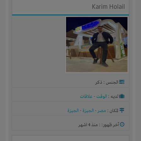
Karim Holail
الجنس : ذكر
لديـه :
الوقت
-
علاقات
المكان :
مصر
-
الجيزة
-
الجيزة
آخر ظهور: : منذ 4 اشهر