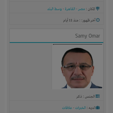
المكان :
مصر
-
القاهرة
-
وسط البلد
آخر ظهور: : منذ 11 أيام
Samy Omar
الجنس : ذكر
لديـه :
الخبرات
-
علاقات