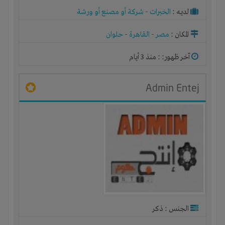
لديـه :
الخبرات
-
شركة أو مصنع أو ورشة
المكان :
مصر
-
القاهرة
-
حلوان
آخر ظهور: : منذ 3 أيام
Admin Entej
الجنس : ذكر