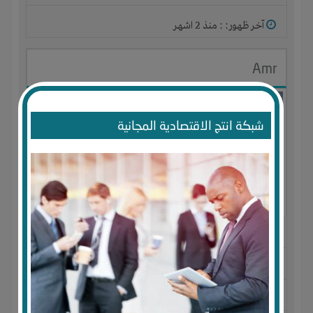
آخر ظهور: : منذ 2 اشهر
Amr
شبكة انتج الاقتصادية المجانية
الجنس : ذكر
لديـه :
المال
-
الخبرات
-
الوقت
المكان :
مصر
-
الإسكندرية
-
ميامى