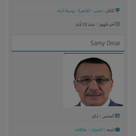
المكان :
مصر
-
القاهرة
-
وسط البلد
آخر ظهور: : منذ 12 أيام
Samy Omar
الجنس : ذكر
لديـه :
الخبرات
-
علاقات