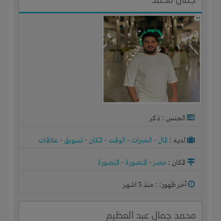
الجنس : ذكر
لديـه :
المال
-
الخبرات
-
الوقت
-
المكان
-
تسويق
-
علاقات
المكان :
مصر
-
المنصورة
-
المنصورة
آخر ظهور: : منذ 5 اشهر
محمد جمال عبد العظيم