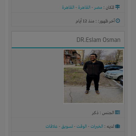
المكان :
مصر
-
القاهرة
-
القاهرة
آخر ظهور: : منذ 12 أيام
DR.Eslam Osman
الجنس : ذكر
لديـه :
الخبرات
-
الوقت
-
تسويق
-
علاقات