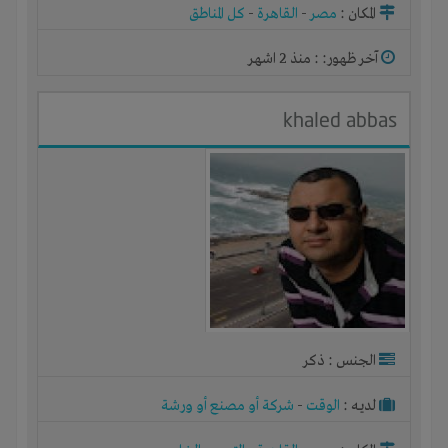
المكان :
مصر
-
القاهرة
-
كل المناطق
آخر ظهور: : منذ 2 اشهر
khaled abbas
الجنس : ذكر
لديـه :
الوقت
-
شركة أو مصنع أو ورشة