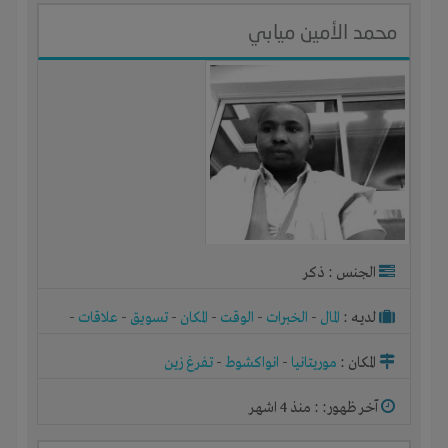
محمد الأمين ميابي
الجنس : ذكر
لديـه :
المال
-
الخبرات
-
الوقت
-
المكان
-
تسويق
-
علاقات
-
شركة أو مصنع أو ورشة
المكان :
موريتانيا
-
انواكشوط
-
تفرغ زين
آخر ظهور: : منذ 4 اشهر