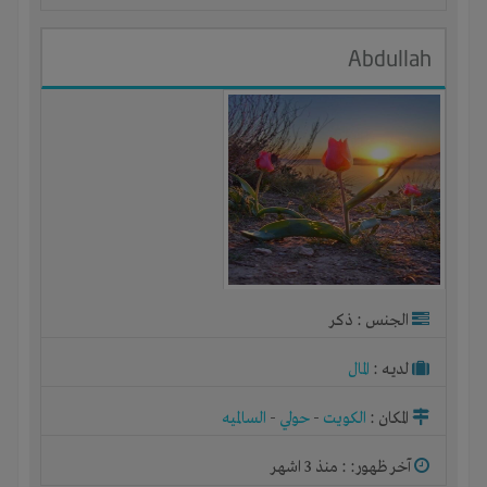
Abdullah
الجنس : ذكر
لديـه :
المال
المكان :
الكويت
-
حولي
-
السالميه
آخر ظهور: : منذ 3 اشهر