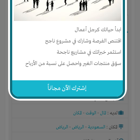
آخر ظهور: : منذ 3 اشهر
ابو محمد
ابدأ حياتك كرجل أعمال
اقتنص الفرصة وشارك في مشروع ناجح
استثمر خبراتك في مشاريع ناجحة
سوّق منتجات الغير واحصل على نسبة من الأرباح
إشترك الآن مجاناً
الجنس : ذكر
لديـه :
المال
-
الوقت
-
المكان
المكان :
السعودية
-
الرياض
-
الرياض