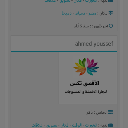
لديـه :
الخبرات
-
المكان
-
تسويق
-
علاقات
المكان :
مصر
-
دمياط
-
دمياط
آخر ظهور: : منذ 5 أيام
ahmed youssef
الجنس : ذكر
لديـه :
الخبرات
-
الوقت
-
المكان
-
تسويق
-
علاقات