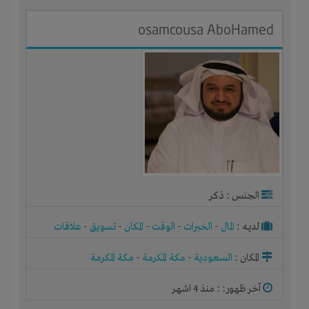
osamcousa AboHamed
الجنس : ذكر
لديـه :
المال
-
الخبرات
-
الوقت
-
المكان
-
تسويق
-
علاقات
المكان :
السعودية
-
مكة المكرمة
-
مكة المكرمة
آخر ظهور: : منذ 4 اشهر