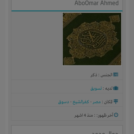
AboOmar Ahmed
الجنس : ذكر
لديـه :
تسويق
المكان :
مصر
-
كفرالشيخ
-
دسوق
آخر ظهور: : منذ 4 اشهر
جمال محمد