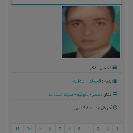
الجنس : ذكر
لديـه :
الخبرات
-
علاقات
المكان :
مصر
-
المنوفيه
-
مدينة السادات
آخر ظهور: : منذ 5 اشهر
11
10
9
8
7
6
5
4
3
2
1