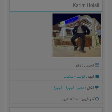
Karim Holail
الجنس : ذكر
لديـه :
الوقت
-
علاقات
المكان :
مصر
-
الجيزة
-
الجيزة
آخر ظهور: : منذ 4 اشهر