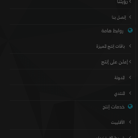
رؤيتنا
إتصل بنا
روابط هامة
باقات إنتج المميزة
إعلن على إنتج
المدونة
المنتدي
خدمات إنتج
الأفلييت