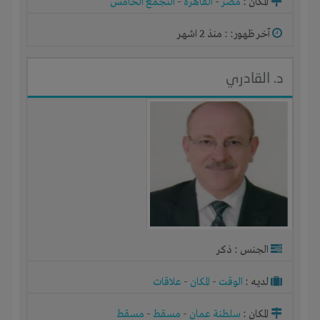
المكان :
مصر
-
القاهرة
-
التجمع الخامس
آخر ظهور: : منذ 2 اشهر
د. القادري
الجنس : ذكر
لديـه :
الوقت
-
المكان
-
علاقات
المكان :
سلطنة عمان
-
مسقط
-
مسقط