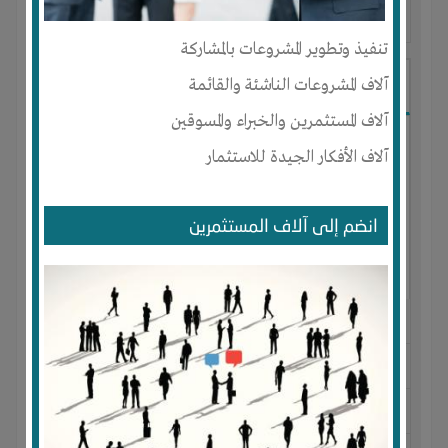
آخر ظهور: : منذ 3 اشهر
تنفيذ وتطوير المشروعات بالمشاركة
Ibrahim Mostafa
آلاف المشروعات الناشئة والقائمة
آلاف المستثمرين والخبراء والمسوقين
آلاف الأفكار الجيدة للاستثمار
انضم إلى آلاف المستثمرين
الجنس : ذكر
لديـه :
المال
-
علاقات
المكان :
مصر
-
القاهرة
-
المقطم