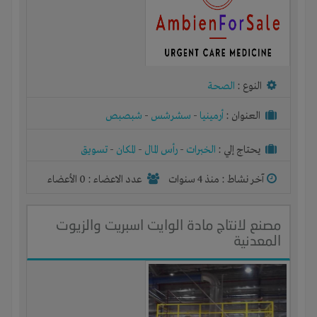
النوع :
الصحة
العنوان :
أرمينيا
-
سشرشس
-
شبصبص
يحتاج إلي :
الخبرات
-
رأس المال
-
المكان
-
تسويق
آخر نشاط :
منذ 4 سنوات
عدد الاعضاء : 0 الأعضاء
مصنع لانتاج مادة الوايت اسبريت والزيوت
المعدنية