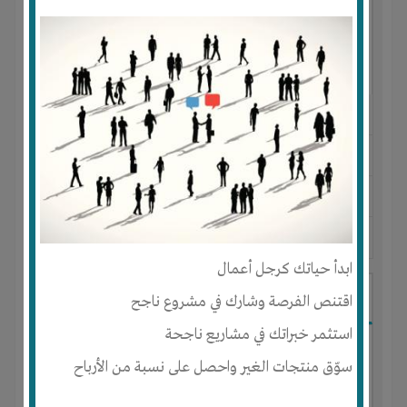
النوع :
الحبوب المطحونة
العنوان :
أرمينيا
-
مصر
-
تت
يحتاج إلي :
الخبرات
-
رأس المال
-
المكان
-
تسويق
آخر نشاط :
منذ 4 سنوات
عدد الاعضاء : 0 الأعضاء
ابدأ حياتك كرجل أعمال
محل حلويات
اقتنص الفرصة وشارك في مشروع ناجح
استثمر خبراتك في مشاريع ناجحة
سوّق منتجات الغير واحصل على نسبة من الأرباح