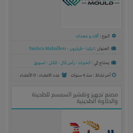
النوع :
آلات و معدات
العنوان :
تركيا
-
طرابزون
-
Yanlıca Mahallesı
طرابزون / تركيا
يحتاج إلي :
الخبرات
-
رأس المال
-
المكان
-
تسويق
آخر نشاط :
منذ 4 سنوات
عدد الاعضاء : 0 الأعضاء
مصنع تجهيز وتقشير السمسم للطحينة
والحلاوة الطحينية