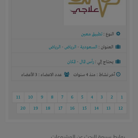
النوع :
تطبيق معين
العنوان :
السعودية
-
الرياض
-
الرياض
يحتاج إلي :
رأس المال
-
المكان
آخر نشاط :
منذ 4 سنوات
عدد الاعضاء : 3 الأعضاء
11
10
9
8
7
6
5
4
3
2
1
20
19
18
17
16
15
14
13
12
روابط سريعة للبحث عن المشروعات