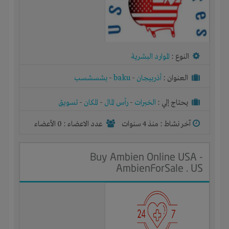
النوع :
الموارد البشرية
العنوان :
أذربيجان
-
baku
-
بشسشسب
يحتاج إلي :
الخبرات
-
رأس المال
-
المكان
-
تسويق
آخر نشاط :
منذ 4 سنوات
عدد الاعضاء : 0 الأعضاء
Buy Ambien Online USA -
AmbienForSale . US