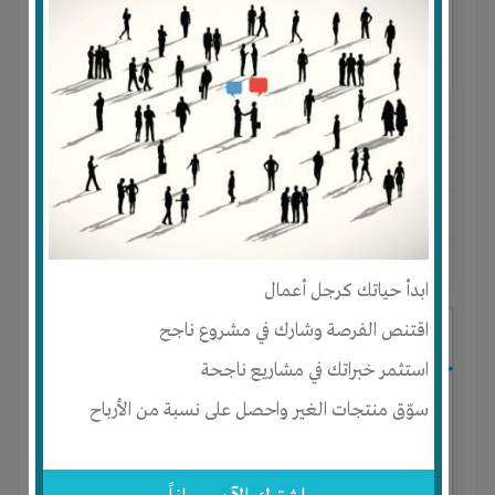
النوع :
استيراد وتصدير وتوزيع وتسويق
العنوان :
مصر
-
الإسكندرية
-
كل المناطق
يحتاج إلي :
الخبرات
-
تسويق
آخر نشاط :
منذ 4 سنوات
عدد الاعضاء : 7 الأعضاء
ابدأ حياتك كرجل أعمال
اقتنص الفرصة وشارك في مشروع ناجح
فرصة للتسويق والتجارة الإلكتروني
استثمر خبراتك في مشاريع ناجحة
سوّق منتجات الغير واحصل على نسبة من الأرباح