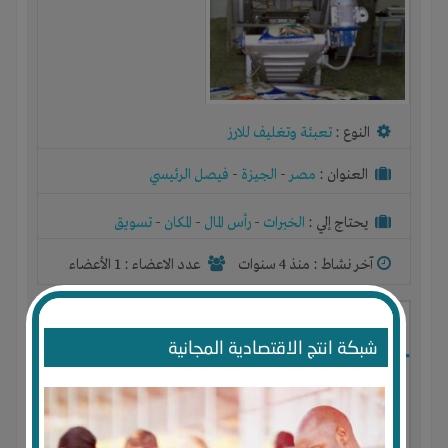
النوع :
تعبئة وتغليف للارز
العنوان :
مصر
-
الجيزة
-
فيصل الرئيسي
يحتاج إلي :
الخبرات
-
رأس المال
-
المكان
-
تسويق
آخر نشاط :
منذ 4 سنوات
عدد الاعضاء : 1 الأعضاء
بيع موبيل وإكسسوارات
شبكة انتج الاقتصادية المجانية