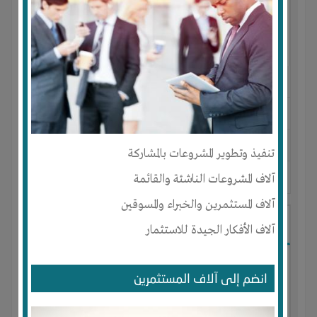
النوع :
محل أكسيسورات المحمول
العنوان :
مصر
-
الجيزة
-
الدقي
يحتاج إلي :
رأس المال
تنفيذ وتطوير المشروعات بالمشاركة
آلاف المشروعات الناشئة والقائمة
آخر نشاط :
منذ 4 سنوات
عدد الاعضاء : 0 الأعضاء
آلاف المستثمرين والخبراء والمسوقين
تصدير الاعشاب الطبية الي الدول الافريقية
آلاف الأفكار الجيدة للاستثمار
انضم إلى آلاف المستثمرين