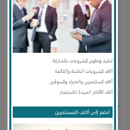
النوع :
مستحضرات تجميل
العنوان :
المغرب
-
AGADIR
-
سوس
تنفيذ وتطوير المشروعات بالمشاركة
يحتاج إلي :
تسويق
آلاف المشروعات الناشئة والقائمة
آخر نشاط :
منذ 9 اشهر
عدد الاعضاء : 0 الأعضاء
آلاف المستثمرين والخبراء والمسوقين
آلاف الأفكار الجيدة للاستثمار
I-Technology
انضم إلى آلاف المستثمرين