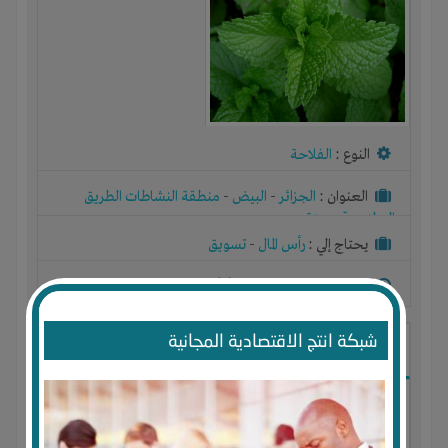
النوع :
الفلاحة
العنوان :
الجزائر
-
البيض
-
منطقة النشاطات الطريق
الوطني رقم ستة
يحتاج إلي :
رأس المال
-
تسويق
آخر نشاط :
منذ 8 اشهر
عدد الاعضاء : 0 الأعضاء
شبكة انتج الاقتصادية المجانية
انتاج زيت اركان ومواد تجميل طبيعية