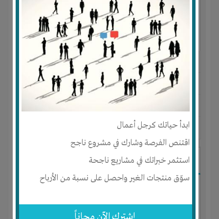
النوع :
مشروع تجاري
العنوان :
مصر
-
القاهرة
-
كل المناطق
يحتاج إلي :
رأس المال
ابدأ حياتك كرجل أعمال
آخر نشاط :
منذ 10 اشهر
عدد الاعضاء : 11 الأعضاء
اقتنص الفرصة وشارك في مشروع ناجح
شركه تطوير عقاري
استثمر خبراتك في مشاريع ناجحة
سوّق منتجات الغير واحصل على نسبة من الأرباح
إشترك الآن مجاناً