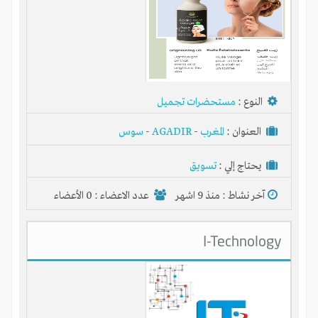
النوع :
مستحضرات تجميل
العنوان :
المغرب
-
AGADIR
-
سوس
تنفيذ وتطوير المشروعات بالمشاركة
يحتاج إلي :
تسويق
آلاف المشروعات الناشئة والقائمة
آخر نشاط :
منذ 9 اشهر
عدد الاعضاء : 0 الأعضاء
آلاف المستثمرين والخبراء والمسوقين
آلاف الأفكار الجيدة للاستثمار
I-Technology
انضم إلى آلاف المستثمرين