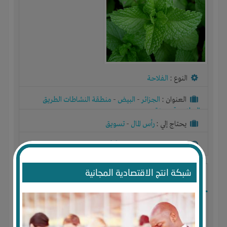
النوع :
الفلاحة
العنوان :
الجزائر
-
البيض
-
منطقة النشاطات الطريق
الوطني رقم ستة
يحتاج إلي :
رأس المال
-
تسويق
آخر نشاط :
منذ 8 اشهر
عدد الاعضاء : 0 الأعضاء
شبكة انتج الاقتصادية المجانية
انتاج زيت اركان ومواد تجميل طبيعية