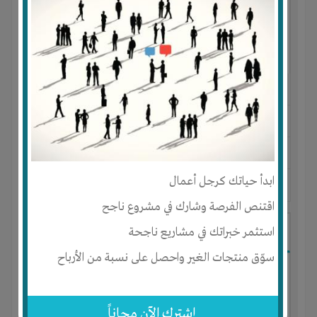
النوع :
مشروع تجاري
العنوان :
مصر
-
القاهرة
-
كل المناطق
يحتاج إلي :
رأس المال
ابدأ حياتك كرجل أعمال
آخر نشاط :
منذ 10 اشهر
عدد الاعضاء : 11 الأعضاء
اقتنص الفرصة وشارك في مشروع ناجح
شركه تطوير عقاري
استثمر خبراتك في مشاريع ناجحة
سوّق منتجات الغير واحصل على نسبة من الأرباح
إشترك الآن مجاناً