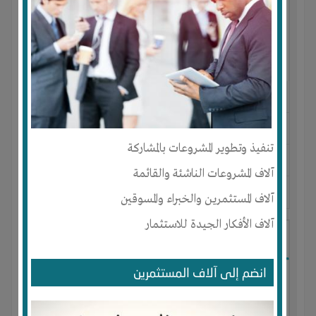
النوع :
مستحضرات تجميل
العنوان :
المغرب
-
AGADIR
-
سوس
تنفيذ وتطوير المشروعات بالمشاركة
يحتاج إلي :
تسويق
آلاف المشروعات الناشئة والقائمة
آخر نشاط :
منذ 9 اشهر
عدد الاعضاء : 0 الأعضاء
آلاف المستثمرين والخبراء والمسوقين
آلاف الأفكار الجيدة للاستثمار
I-Technology
انضم إلى آلاف المستثمرين