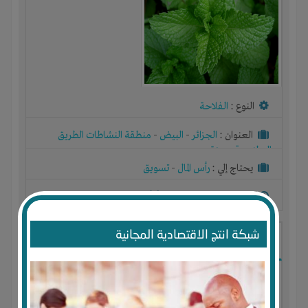
النوع :
الفلاحة
العنوان :
الجزائر
-
البيض
-
منطقة النشاطات الطريق
الوطني رقم ستة
يحتاج إلي :
رأس المال
-
تسويق
آخر نشاط :
منذ 8 اشهر
عدد الاعضاء : 0 الأعضاء
شبكة انتج الاقتصادية المجانية
انتاج زيت اركان ومواد تجميل طبيعية