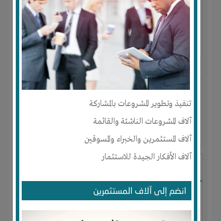
النوع :
مستحضرات تجميل
العنوان :
المغرب
-
AGADIR
-
سوس
تنفيذ وتطوير المشروعات بالمشاركة
يحتاج إلي :
تسويق
آلاف المشروعات الناشئة والقائمة
آخر نشاط :
منذ 9 اشهر
عدد الاعضاء : 0 الأعضاء
آلاف المستثمرين والخبراء والمسوقين
آلاف الأفكار الجيدة للاستثمار
I-Technology
انضم إلى آلاف المستثمرين