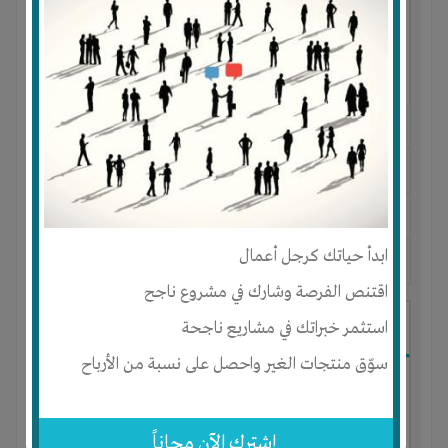
النوع :
مشروع تجاري
العنوان :
مصر
-
القاهرة
-
كل المناطق
يحتاج إلي :
رأس المال
ابدأ حياتك كرجل أعمال
آخر نشاط :
منذ 10 اشهر
عدد الاعضاء : 11 الأعضاء
اقتنص الفرصة وشارك في مشروع ناجح
شركه تطوير عقاري
استثمر خبراتك في مشاريع ناجحة
سوّق منتجات الغير واحصل على نسبة من الأرباح
إشترك الآن مجاناً