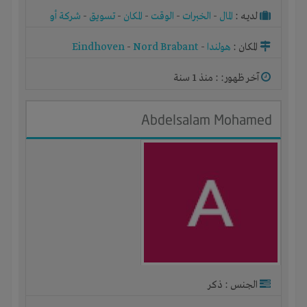
لديـه :
المال
-
الخبرات
-
الوقت
-
المكان
-
تسويق
-
شركة أو
مصنع أو ورشة
المكان :
هولندا
-
Nord Brabant
-
Eindhoven
آخر ظهور: : منذ 1 سنة
Abdelsalam Mohamed
الجنس : ذكر