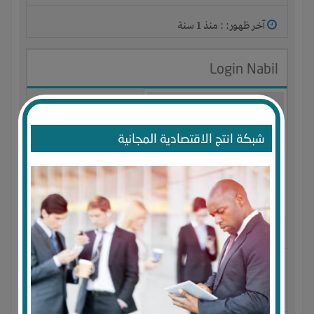
آخر ظهور: : منذ 1 سنة
Login Nabil
شبكة انتج الاقتصادية المجانية
الجنس : أنثى
لديـه :
المال
-
الوقت
-
تسويق
-
شركة أو مصنع أو ورشة
المكان :
مصر
-
القاهرة
-
كل المناطق