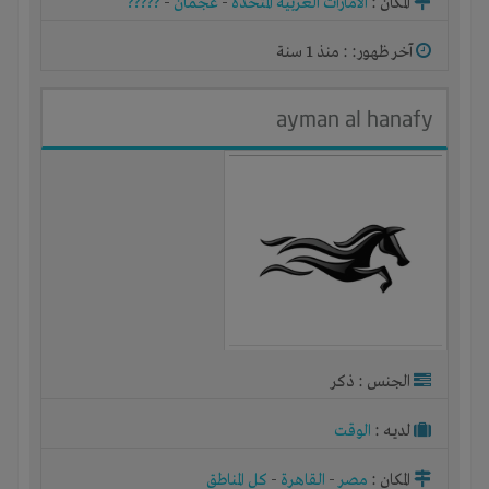
المكان :
الامارات العربية المتحدة
-
عجمان
-
?????
آخر ظهور: : منذ 1 سنة
ayman al hanafy
الجنس : ذكر
لديـه :
الوقت
المكان :
مصر
-
القاهرة
-
كل المناطق