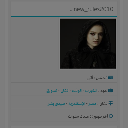
new_rules2010 ..
الجنس : أنثى
لديـه :
الخبرات
-
الوقت
-
المكان
-
تسويق
المكان :
مصر
-
الإسكندرية
-
سيدى بشر
آخر ظهور: : منذ 2 سنوات