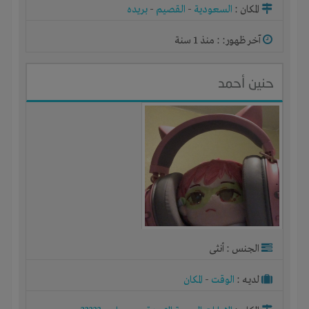
المكان :
السعودية
-
القصيم
-
بريده
آخر ظهور: : منذ 1 سنة
حنين أحمد
الجنس : أنثى
لديـه :
الوقت
-
المكان