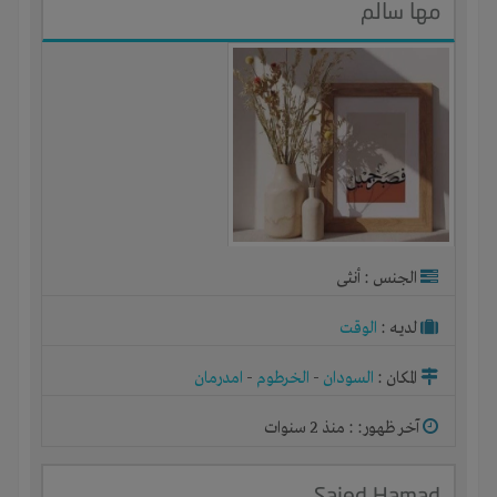
مها سالم
الجنس : أنثى
لديـه :
الوقت
المكان :
السودان
-
الخرطوم
-
امدرمان
آخر ظهور: : منذ 2 سنوات
Saied Hamad