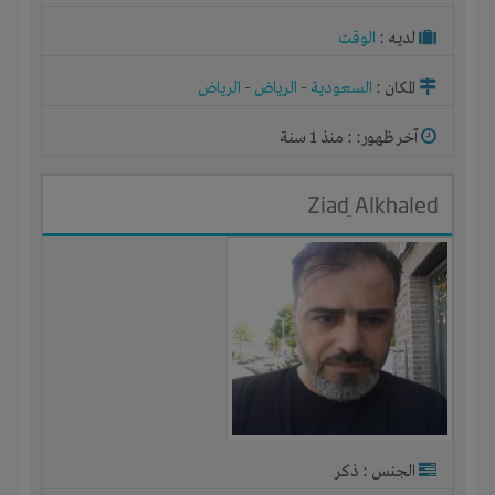
لديـه :
الوقت
المكان :
السعودية
-
الرياض
-
الرياض
آخر ظهور: : منذ 1 سنة
Ziad ِAlkhaled
الجنس : ذكر