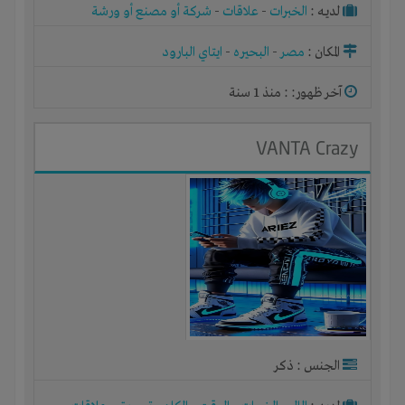
لديـه :
الخبرات
-
علاقات
-
شركة أو مصنع أو ورشة
المكان :
مصر
-
البحيره
-
ايتاي البارود
آخر ظهور: : منذ 1 سنة
VANTA Crazy
الجنس : ذكر