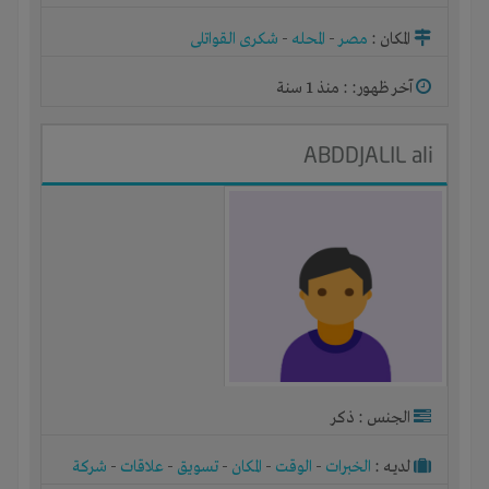
المكان :
مصر
-
المحله
-
شكرى القواتلى
آخر ظهور: : منذ 1 سنة
ABDDJALIL ali
الجنس : ذكر
لديـه :
الخبرات
-
الوقت
-
المكان
-
تسويق
-
علاقات
-
شركة