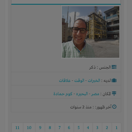
الجنس : ذكر
لديـه :
الخبرات
-
الوقت
-
علاقات
المكان :
مصر
-
البحيره
-
كوم حمادة
آخر ظهور: : منذ 2 سنوات
11
10
9
8
7
6
5
4
3
2
1