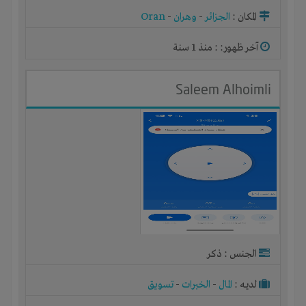
أو مصنع أو ورشة
المكان :
الجزائر
-
وهران
-
Oran
آخر ظهور: : منذ 1 سنة
Saleem Alhoimli
الجنس : ذكر
لديـه :
المال
-
الخبرات
-
تسويق