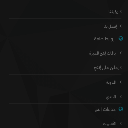
رؤيتنا
إتصل بنا
روابط هامة
باقات إنتج المميزة
إعلن على إنتج
المدونة
المنتدي
خدمات إنتج
الأفلييت