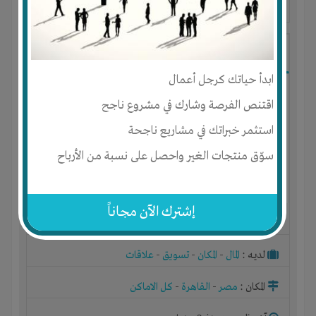
آخر ظهور: : منذ 1 سنة
ِاحمد الجالى
ابدأ حياتك كرجل أعمال
اقتنص الفرصة وشارك في مشروع ناجح
استثمر خبراتك في مشاريع ناجحة
سوّق منتجات الغير واحصل على نسبة من الأرباح
إشترك الآن مجاناً
الجنس : ذكر
لديـه :
المال
-
المكان
-
تسويق
-
علاقات
المكان :
مصر
-
القاهرة
-
كل الاماكن