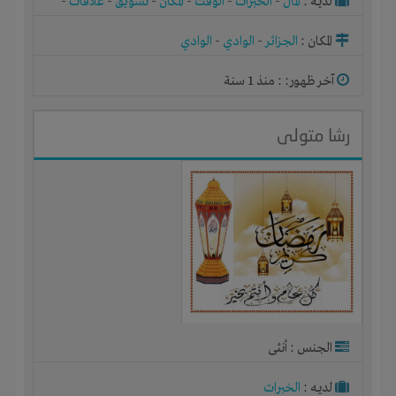
لديـه :
المال
-
الخبرات
-
الوقت
-
المكان
-
تسويق
-
علاقات
-
شركة أو مصنع أو ورشة
المكان :
الجزائر
-
الوادي
-
الوادي
آخر ظهور: : منذ 1 سنة
رشا متولى
الجنس : أنثى
لديـه :
الخبرات