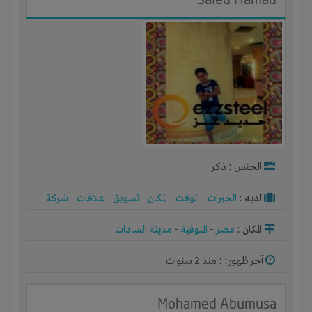
الجنس : ذكر
لديـه :
الخبرات
-
الوقت
-
المكان
-
تسويق
-
علاقات
-
شركة
أو مصنع أو ورشة
المكان :
مصر
-
المنوفية
-
مدينة السادات
آخر ظهور: : منذ 2 سنوات
Mohamed Abumusa