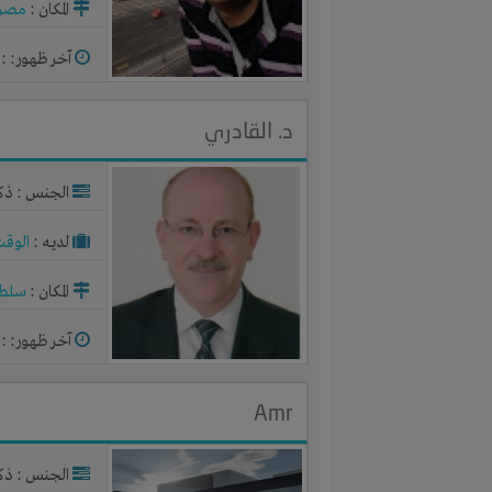
المكان :
مصر
آخر ظهور: : منذ 
د. القادري
الجنس : ذك
لديـه :
الوقت
المكان :
سلطن
آخر ظهور: : منذ 
Amr
الجنس : ذك