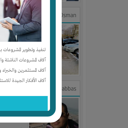
DR.Eslam Osman
الجنس : ذك
لديـه :
الخبر
تنفيذ وتطوير المشروعات با
المكان :
مصر
آلاف المشروعات الناشئة وا
آخر ظهور: : منذ 
آلاف المستثمرين والخبراء و
آلاف الأفكار الجيدة للاستث
khaled abbas
الجنس : ذك
لديـه :
الوقت