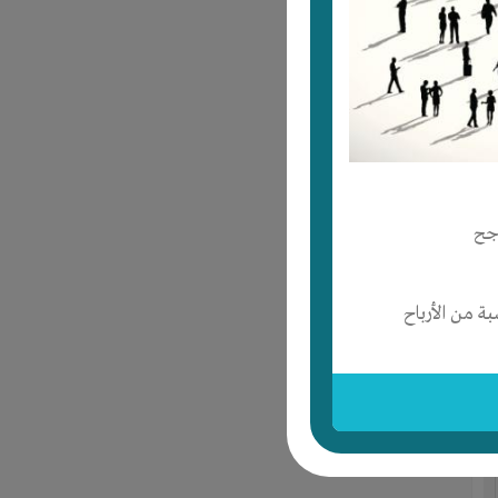
جح
 من الأرباح