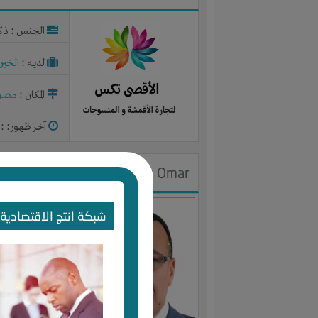
الجنس : ذك
لديـه :
الخبر
المكان :
مصر
آخر ظهور: : منذ 1
Samy Omar
الجنس : ذك
شبكة انتج الاقتصادية 
لديـه :
الخبر
المكان :
مصر
آخر ظهور: : منذ 1