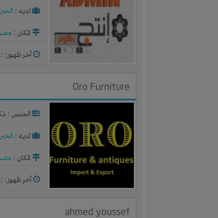
لديـه :
الخبر
المكان :
مصر
آخر ظهور: : منذ 
Oro Furniture
الجنس : ذك
لديـه :
الخبر
المكان :
مصر
آخر ظهور: : منذ 
ahmed youssef