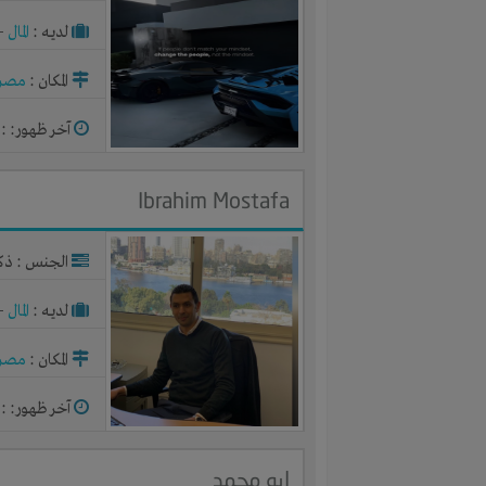
لديـه :
المال
-
المكان :
مصر
آخر ظهور: : منذ 
Ibrahim Mostafa
الجنس : ذك
لديـه :
المال
-
المكان :
مصر
آخر ظهور: : منذ 
ابو محمد