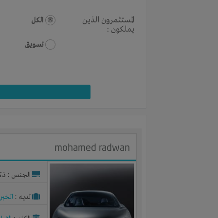
المستثمرون الذين
الكل
يملكون :
تسويق
mohamed radwan
الجنس : ذك
لديـه :
الخبر