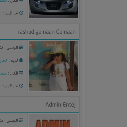
المكان :
الاما
آخر ظهور: : منذ 8
rashad.gamaan Gamaan
الجنس : ذك
لديـه :
الخبر
المكان :
مصر
آخر ظهور: : منذ 
Admin Entej
الجنس : ذك