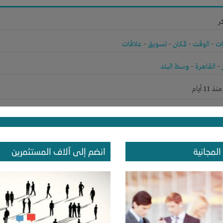
ر
ات
-
الوقت
-
المكان
-
تسويق
-
علاقات
-
القاهرة
-
وسط البلد
1 أيام
ر
المجانية
انضم إلى آلاف المستثمرين
ات
-
علاقات
-
القاهرة
-
القاهرة
1 أيام