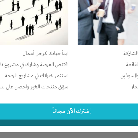
ر
ات
-
الوقت
-
تسويق
-
علاقات
لمشاركة
ابدأ حياتك كرجل أعمال
-
القاهرة
-
كل المناطق
لقائمة
اقتنص الفرصة وشارك في مشروع نا
2 اشهر
المسوقين
استثمر خبراتك في مشاريع ناجحة
مار
سوّق منتجات الغير واحصل على نسبة
إشترك الآن مجاناً
ر
-
شركة أو مصنع أو ورشة