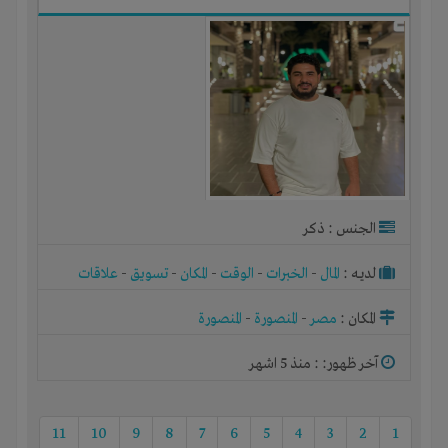
الجنس : ذكر
لديـه :
المال
-
الخبرات
-
الوقت
-
المكان
-
تسويق
-
علاقات
المكان :
مصر
-
المنصورة
-
المنصورة
آخر ظهور: : منذ 5 اشهر
11
10
9
8
7
6
5
4
3
2
1