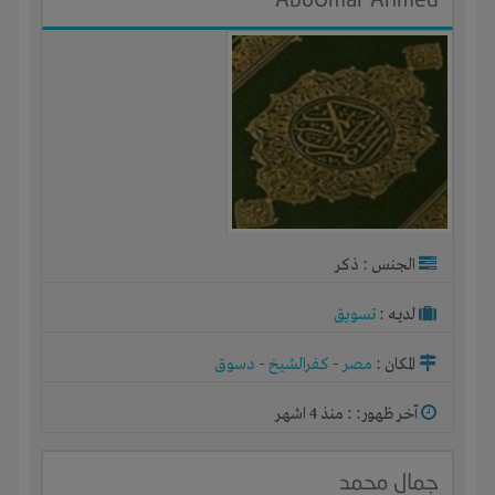
الجنس : ذكر
لديـه :
تسويق
المكان :
مصر
-
كفرالشيخ
-
دسوق
آخر ظهور: : منذ 4 اشهر
جمال محمد