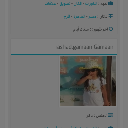
لديـه :
الخبرات
-
المكان
-
تسويق
-
علاقات
المكان :
مصر
-
القاهرة
-
المرج
آخر ظهور: : منذ 2 أيام
rashad.gamaan Gamaan
الجنس : ذكر