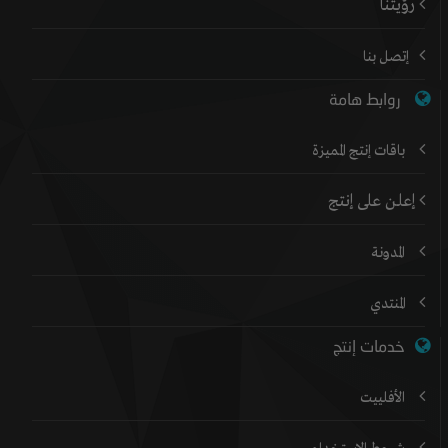
رؤيتنا
إتصل بنا
روابط هامة
باقات إنتج المميزة
إعلن على إنتج
المدونة
المنتدي
خدمات إنتج
الأفلييت