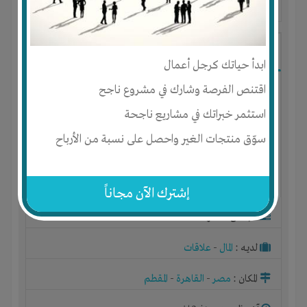
آخر ظهور: : منذ 3 اشهر
Ibrahim Mostafa
ابدأ حياتك كرجل أعمال
اقتنص الفرصة وشارك في مشروع ناجح
استثمر خبراتك في مشاريع ناجحة
سوّق منتجات الغير واحصل على نسبة من الأرباح
إشترك الآن مجاناً
الجنس : ذكر
لديـه :
المال
-
علاقات
المكان :
مصر
-
القاهرة
-
المقطم