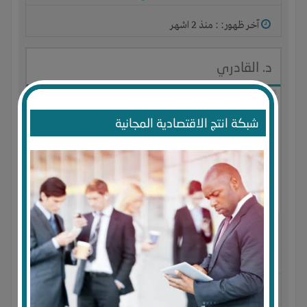
آخر ظهور: : منذ 2 اشهر
د. القادري
شبكة انتج الاقتصادية المجانية
الجنس : ذكر
لديـه :
الوقت
-
المكان
-
علاقات
المكان :
سلطنة عمان
-
مسقط
-
مسقط