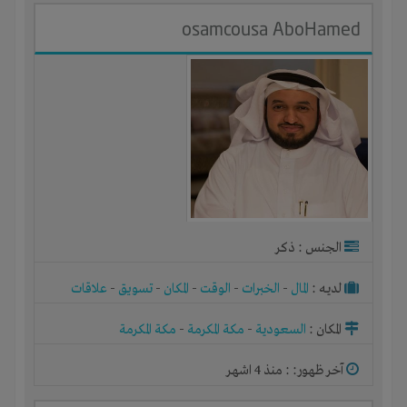
osamcousa AboHamed
الجنس : ذكر
لديـه :
المال
-
الخبرات
-
الوقت
-
المكان
-
تسويق
-
علاقات
المكان :
السعودية
-
مكة المكرمة
-
مكة المكرمة
آخر ظهور: : منذ 4 اشهر