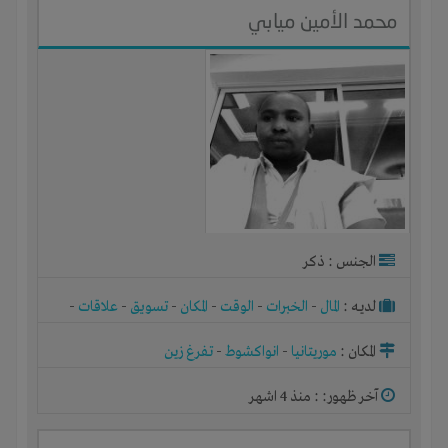
محمد الأمين ميابي
الجنس : ذكر
لديـه :
المال
-
الخبرات
-
الوقت
-
المكان
-
تسويق
-
علاقات
-
شركة أو مصنع أو ورشة
المكان :
موريتانيا
-
انواكشوط
-
تفرغ زين
آخر ظهور: : منذ 4 اشهر