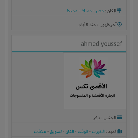
المكان :
مصر
-
دمياط
-
دمياط
آخر ظهور: : منذ 8 أيام
ahmed youssef
الجنس : ذكر
لديـه :
الخبرات
-
الوقت
-
المكان
-
تسويق
-
علاقات