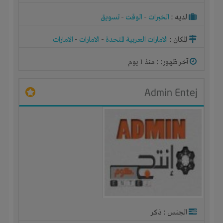
لديـه :
الخبرات
-
الوقت
-
تسويق
المكان :
الامارات العربية المتحدة
-
الامارات
-
الامارات
آخر ظهور: : منذ 1 يوم
Admin Entej
الجنس : ذكر