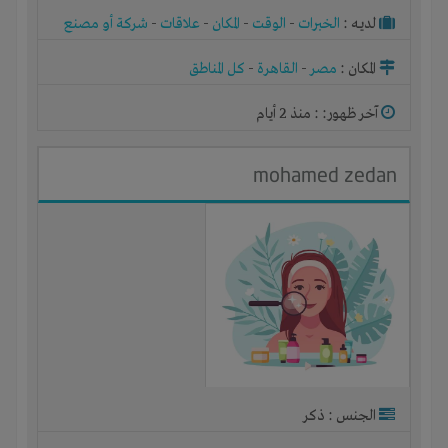
لديـه :
الخبرات
-
الوقت
-
المكان
-
علاقات
-
شركة أو مصنع
أو ورشة
المكان :
مصر
-
القاهرة
-
كل المناطق
آخر ظهور: : منذ 2 أيام
mohamed zedan
الجنس : ذكر