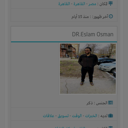
المكان :
مصر
-
القاهرة
-
القاهرة
آخر ظهور: : منذ 15 أيام
DR.Eslam Osman
الجنس : ذكر
لديـه :
الخبرات
-
الوقت
-
تسويق
-
علاقات