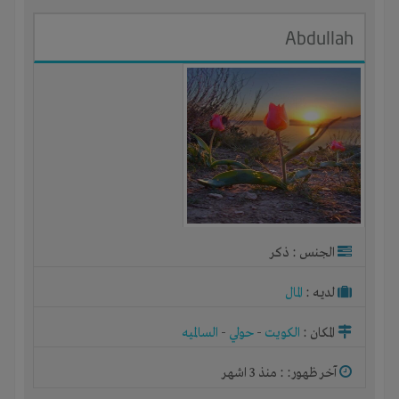
Abdullah
الجنس : ذكر
لديـه :
المال
المكان :
الكويت
-
حولي
-
السالميه
آخر ظهور: : منذ 3 اشهر