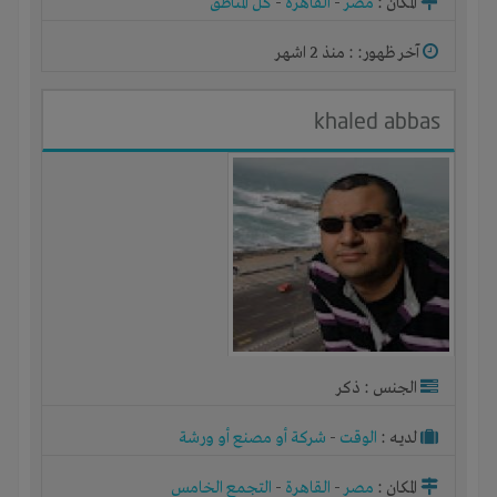
المكان :
مصر
-
القاهرة
-
كل المناطق
آخر ظهور: : منذ 2 اشهر
khaled abbas
الجنس : ذكر
لديـه :
الوقت
-
شركة أو مصنع أو ورشة
المكان :
مصر
-
القاهرة
-
التجمع الخامس