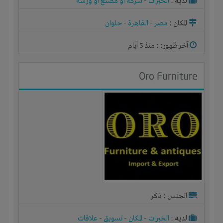
لديـه :
الخبرات
-
شركة أو مصنع أو ورشة
المكان :
مصر
-
القاهرة
-
حلوان
آخر ظهور: : منذ 5 أيام
Oro Furniture
الجنس : ذكر
لديـه :
الخبرات
-
المكان
-
تسويق
-
علاقات