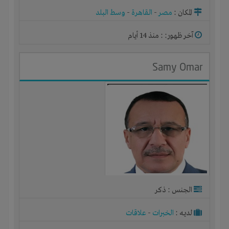
المكان :
مصر
-
القاهرة
-
وسط البلد
آخر ظهور: : منذ 14 أيام
Samy Omar
الجنس : ذكر
لديـه :
الخبرات
-
علاقات