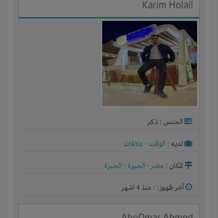
Karim Holail
الجنس : ذكر
لديـه :
الوقت
-
علاقات
المكان :
مصر
-
الجيزة
-
الجيزة
آخر ظهور: : منذ 4 اشهر
AboOmar Ahmed