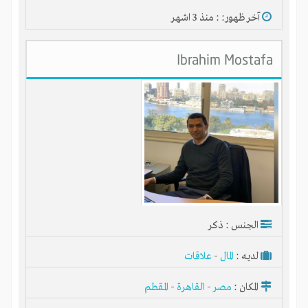
آخر ظهور: : منذ 3 اشهر
تنفيذ وتطوير المشروعات بالمشاركة
آلاف المشروعات الناشئة والقائمة
Ibrahim Mostafa
آلاف المستثمرين والخبراء والمسوقين
آلاف الأفكار الجيدة للاستثمار
انضم إلى آلاف المستثمرين
الجنس : ذكر
لديـه :
المال
-
علاقات
المكان :
مصر
-
القاهرة
-
المقطم