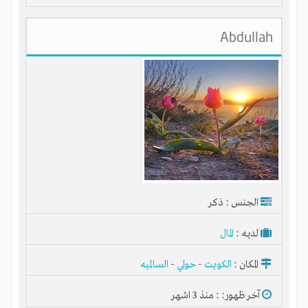
Abdullah
الجنس : ذكر
لديـه :
المال
المكان :
الكويت
-
حولي
-
السالميه
آخر ظهور: : منذ 3 اشهر