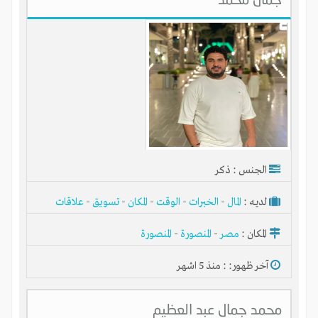
الجنس : ذكر
لديـه :
المال
-
الخبرات
-
الوقت
-
المكان
-
تسويق
-
علاقات
المكان :
مصر
-
المنصورة
-
المنصورة
آخر ظهور: : منذ 5 اشهر
محمد جمال عبد العظيم