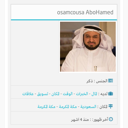
osamcousa AboHamed
الجنس : ذكر
لديـه :
المال
-
الخبرات
-
الوقت
-
المكان
-
تسويق
-
علاقات
المكان :
السعودية
-
مكة المكرمة
-
مكة المكرمة
آخر ظهور: : منذ 4 اشهر