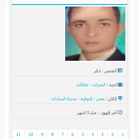
الجنس : ذكر
لديـه :
الخبرات
-
علاقات
المكان :
مصر
-
المنوفيه
-
مدينة السادات
آخر ظهور: : منذ 5 اشهر
11
10
9
8
7
6
5
4
3
2
1