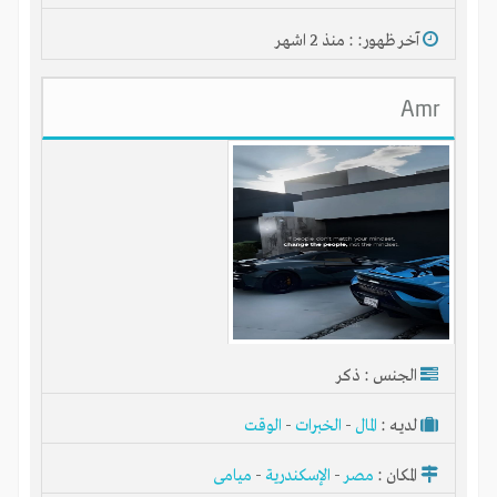
آخر ظهور: : منذ 2 اشهر
Amr
شبكة انتج الاقتصادية المجانية
الجنس : ذكر
لديـه :
المال
-
الخبرات
-
الوقت
المكان :
مصر
-
الإسكندرية
-
ميامى