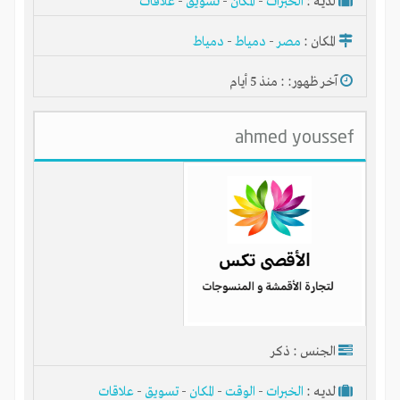
لديـه :
الخبرات
-
المكان
-
تسويق
-
علاقات
المكان :
مصر
-
دمياط
-
دمياط
آخر ظهور: : منذ 5 أيام
ahmed youssef
الجنس : ذكر
لديـه :
الخبرات
-
الوقت
-
المكان
-
تسويق
-
علاقات