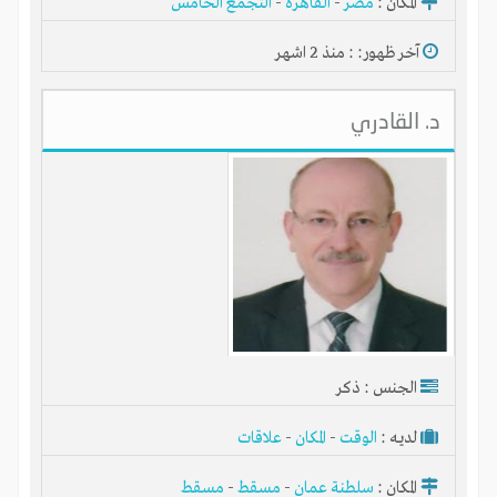
المكان :
مصر
-
القاهرة
-
التجمع الخامس
آخر ظهور: : منذ 2 اشهر
د. القادري
الجنس : ذكر
لديـه :
الوقت
-
المكان
-
علاقات
المكان :
سلطنة عمان
-
مسقط
-
مسقط