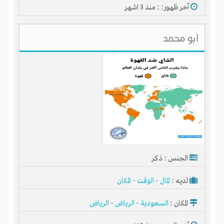
آخر ظهور: : منذ 3 اشهر
ابو محمد
ابدأ حياتك كرجل أعمال
اقتنص الفرصة وشارك في مشروع ناجح
استثمر خبراتك في مشاريع ناجحة
سوّق منتجات الغير واحصل على نسبة من الأرباح
إشترك الآن مجاناً
الجنس : ذكر
لديـه :
المال
-
الوقت
-
المكان
المكان :
السعودية
-
الرياض
-
الرياض