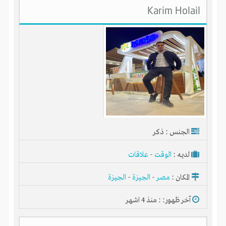
Karim Holail
الجنس : ذكر
لديـه :
الوقت
-
علاقات
المكان :
مصر
-
الجيزة
-
الجيزة
آخر ظهور: : منذ 4 اشهر