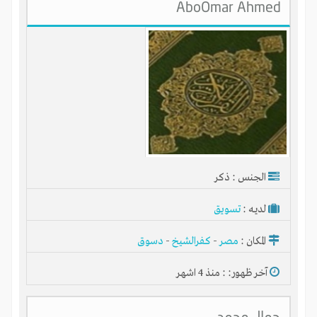
AboOmar Ahmed
الجنس : ذكر
لديـه :
تسويق
المكان :
مصر
-
كفرالشيخ
-
دسوق
آخر ظهور: : منذ 4 اشهر
جمال محمد