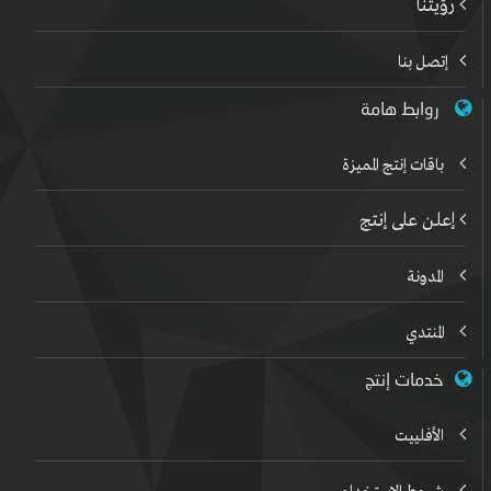
رؤيتنا
إتصل بنا
روابط هامة
باقات إنتج المميزة
إعلن على إنتج
المدونة
المنتدي
خدمات إنتج
الأفلييت