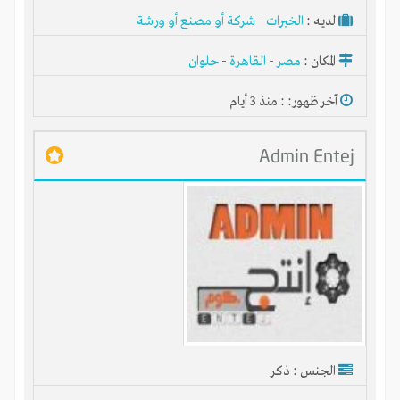
لديـه :
الخبرات
-
شركة أو مصنع أو ورشة
المكان :
مصر
-
القاهرة
-
حلوان
آخر ظهور: : منذ 3 أيام
Admin Entej
الجنس : ذكر