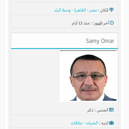
المكان :
مصر
-
القاهرة
-
وسط البلد
آخر ظهور: : منذ 12 أيام
Samy Omar
الجنس : ذكر
لديـه :
الخبرات
-
علاقات