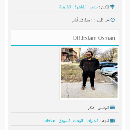
المكان :
مصر
-
القاهرة
-
القاهرة
آخر ظهور: : منذ 12 أيام
DR.Eslam Osman
الجنس : ذكر
لديـه :
الخبرات
-
الوقت
-
تسويق
-
علاقات