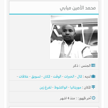
محمد الأمين ميابي
الجنس : ذكر
لديـه :
المال
-
الخبرات
-
الوقت
-
المكان
-
تسويق
-
علاقات
-
شركة أو مصنع أو ورشة
المكان :
موريتانيا
-
انواكشوط
-
تفرغ زين
آخر ظهور: : منذ 4 اشهر