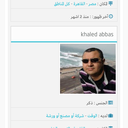
المكان :
مصر
-
القاهرة
-
كل المناطق
آخر ظهور: : منذ 2 اشهر
khaled abbas
الجنس : ذكر
لديـه :
الوقت
-
شركة أو مصنع أو ورشة