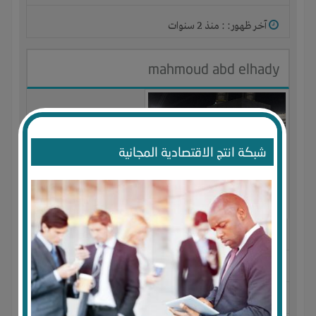
آخر ظهور: : منذ 2 سنوات
mahmoud abd elhady
شبكة انتج الاقتصادية المجانية
الجنس : ذكر
لديـه :
المال
-
شركة أو مصنع أو ورشة
المكان :
مصر
-
بورسعيد
-
بورفؤاد