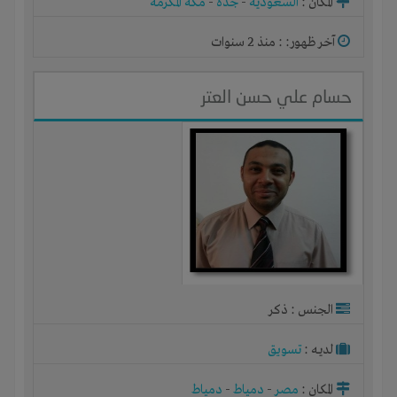
المكان :
السعودية
-
جدة
-
مكة المكرمة
آخر ظهور: : منذ 2 سنوات
حسام علي حسن العتر
الجنس : ذكر
لديـه :
تسويق
المكان :
مصر
-
دمياط
-
دمياط