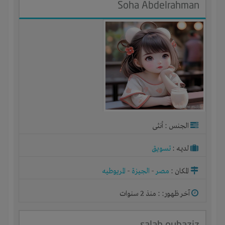
Soha Abdelrahman
الجنس : أنثى
لديـه :
تسويق
المكان :
مصر
-
الجيزة
-
المريوطيه
آخر ظهور: : منذ 2 سنوات
salah oubaziz