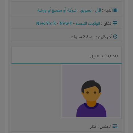
لديـه :
المال
-
تسويق
-
شركة أو مصنع أو ورشة
المكان :
الولايات المتحدة
-
New Y
-
New York
آخر ظهور: : منذ 2 سنوات
محمد حسين
الجنس : ذكر