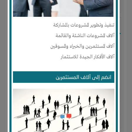
آخر ظهور: : منذ 2 سنوات
Mohamed Metwally
تنفيذ وتطوير المشروعات بالمشاركة
آلاف المشروعات الناشئة والقائمة
آلاف المستثمرين والخبراء والمسوقين
آلاف الأفكار الجيدة للاستثمار
انضم إلى آلاف المستثمرين
الجنس : ذكر
لديـه :
المال
-
الخبرات
-
الوقت
-
تسويق
-
علاقات
المكان :
مصر
-
الإسكندرية
-
سيدى بشر