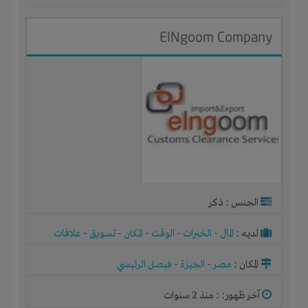
ElNgoom Company
الجنس : ذكر
لديـه :
المال
-
الخبرات
-
الوقت
-
المكان
-
تسويق
-
علاقات
المكان :
مصر
-
الجيزة
-
فيصل الرئيسي
آخر ظهور: : منذ 2 سنوات