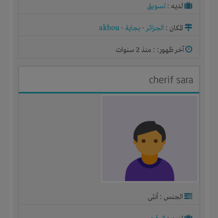
لديـه :
تسويق
المكان :
الجزائر
-
بجاية
-
akbou
آخر ظهور: : منذ 2 سنوات
cherif sara
الجنس : أنثى