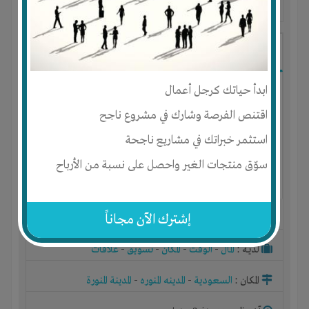
آخر ظهور: : منذ 2 سنوات
MoHaMEd ElHaLwAnY
ابدأ حياتك كرجل أعمال
اقتنص الفرصة وشارك في مشروع ناجح
استثمر خبراتك في مشاريع ناجحة
سوّق منتجات الغير واحصل على نسبة من الأرباح
إشترك الآن مجاناً
الجنس : ذكر
لديـه :
المال
-
الوقت
-
المكان
-
تسويق
-
علاقات
المكان :
السعودية
-
المدينه المنوره
-
المدينة المنورة