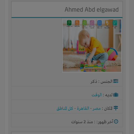
Ahmed Abd elgawad
الجنس : ذكر
لديـه :
الوقت
المكان :
مصر
-
القاهرة
-
كل المناطق
آخر ظهور: : منذ 2 سنوات