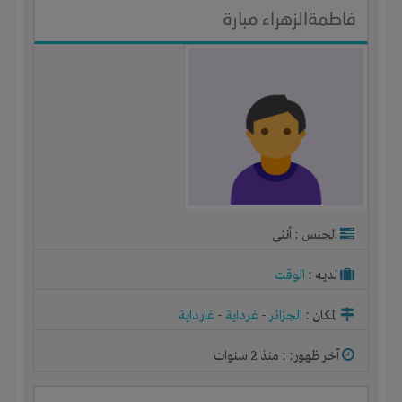
فاطمةالزهراء مبارة
الجنس : أنثى
لديـه :
الوقت
المكان :
الجزائر
-
غرداية
-
غارداية
آخر ظهور: : منذ 2 سنوات