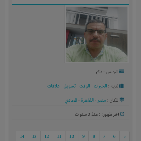
الجنس : ذكر
لديـه :
الخبرات
-
الوقت
-
تسويق
-
علاقات
المكان :
مصر
-
القاهرة
-
المعادي
آخر ظهور: : منذ 2 سنوات
14
13
12
11
10
9
8
7
6
5