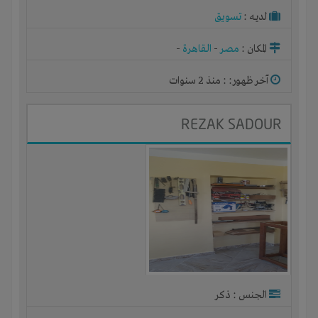
لديـه :
تسويق
المكان :
مصر
-
القاهرة
-
آخر ظهور: : منذ 2 سنوات
REZAK SADOUR
الجنس : ذكر