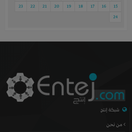
23
22
21
20
19
18
17
16
15
24
شبكة إنتج
من نحن