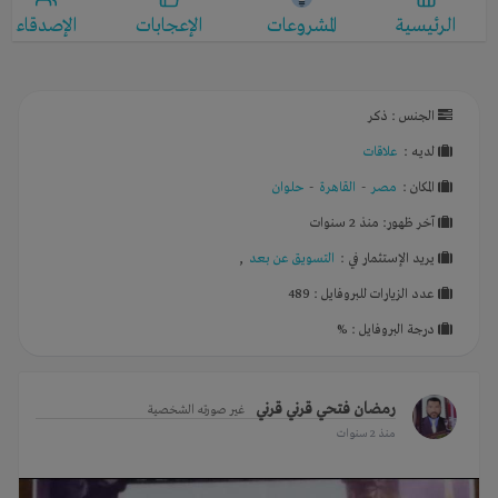
الرئيسية
المشروعات
الإعجابات
الإصدقاء
الجنس : ذكر
لديـه :
علاقات
المكان :
مصر
-
القاهرة
-
حلوان
آخر ظهور: منذ 2 سنوات
يريد الإستثمار في :
التسويق عن بعد
,
عدد الزيارات للبروفايل : 489
درجة البروفايل : %
رمضان فتحي قرني قرني
غير صورته الشخصية
منذ 2 سنوات