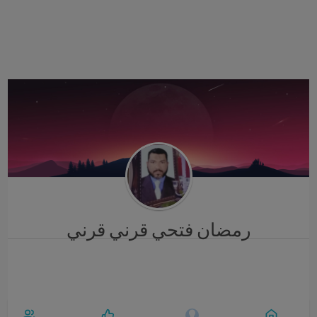
i
g
a
t
i
o
n
رمضان فتحي قرني قرني