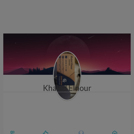
i
g
a
t
i
o
n
Khaled Elnour