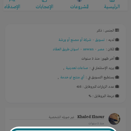
الرئيسية
المشروعات
الإعجابات
الإصدقاء
الجنس : ذكر
لديـه :
تسويق
-
شركة أو مصنع أو ورشة
المكان :
مصر
-
aswan
-
اسوان طريق العقاد
آخر ظهور: منذ 2 سنوات
يريد الإستثمار في :
صناعات تعدينية
,
يستطيع التسويق في :
أي منتج او خدمة
,
عدد الزيارات للبروفايل : 416
درجة البروفايل : %
Khaled Elnour
غير صورته الشخصية
منذ 2 سنوات