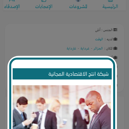
الرئيسية
المشروعات
الإعجابات
الإصدقاء
الجنس : أنثى
لديـه :
الوقت
المكان :
الجزائر
-
غرداية
-
غارداية
آخر ظهور: منذ 2 سنوات
يريد الإستثمار في :
التسويق عن بعد
,
شبكة انتج الاقتصادية المجانية
عدد الزيارات للبروفايل : 427
درجة البروفايل : %