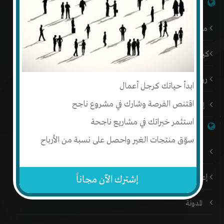
شبكة إنتج
من نحن
كيف أبدأ
رؤيتنا
ابدأ حياتك كرجل أعمال
اقتنص الفرصة وشارك في مشروع ناجح
إتصل بنا
استثمر خبراتك في مشاريع ناجحة
روابط هامة
سوّق منتجات الغير واحصل على نسبة من الأرباح
باقات إنتج المميزة
إعلن على إنتج
إشترك الآن مجاناً
المدونة