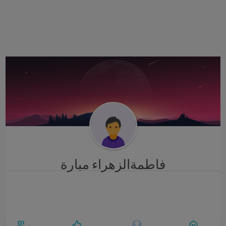
i
g
a
t
i
o
n
فاطمةالزهراء مبارة