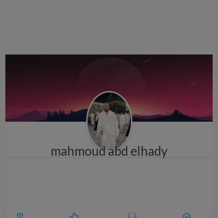
i
g
a
t
i
o
n
mahmoud abd elhady