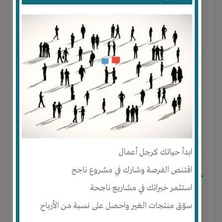
النوع :
الكيماويات المتنوعة ( الأسمدة ، المبيدات ، الزجاج )
العنوان :
مصر
-
الإسكندرية
-
الاسكندرية
يحتاج إلي :
رأس المال
آخر نشاط :
منذ 2 سنوات
عدد الاعضاء : 0 الأعضاء
ابدأ حياتك كرجل أعمال
تكنولوجيا المعلومات و الحلول التقنيه
اقتنص الفرصة وشارك في مشروع ناجح
استثمر خبراتك في مشاريع ناجحة
سوّق منتجات الغير واحصل على نسبة من الأرباح