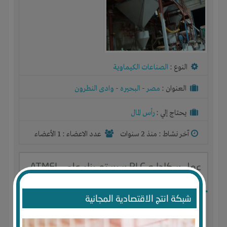
النوع :
الصناعات الكيماوية
العنوان :
مصر
-
البحيره
-
وادى النطرون
يحتاج إلي :
رأس المال
آخر نشاط :
منذ 2 سنوات
عدد الاعضاء : 1 الأعضاء
عمل سكادا و PLC سيستم بناء على ATMEL
AVR328P
شبكة انتج الاقتصادية المجانية