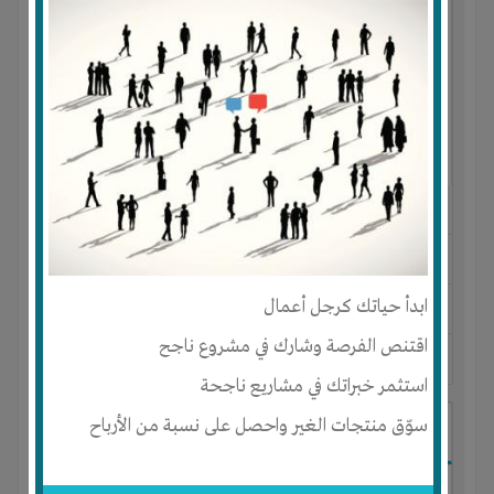
النوع :
شركة برمجيات لشبكة الأنترنت
العنوان :
مصر
-
القاهرة
-
كل المناطق
ابدأ حياتك كرجل أعمال
يحتاج إلي :
رأس المال
-
المكان
اقتنص الفرصة وشارك في مشروع ناجح
آخر نشاط :
منذ 9 سنوات
عدد الاعضاء : 1 الأعضاء
استثمر خبراتك في مشاريع ناجحة
سوّق منتجات الغير واحصل على نسبة من الأرباح
برمجيات