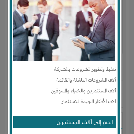
النوع :
شركة برمجيات لشبكة الأنترنت
تنفيذ وتطوير المشروعات بالمشاركة
العنوان :
تركيا
-
اسطنبول
-
اسطانبول
آلاف المشروعات الناشئة والقائمة
يحتاج إلي :
رأس المال
آلاف المستثمرين والخبراء والمسوقين
آخر نشاط :
منذ 7 سنوات
آلاف الأفكار الجيدة للاستثمار
عدد الاعضاء : 0 الأعضاء
مشروع المستقبل شركة برمجيات
انضم إلى آلاف المستثمرين