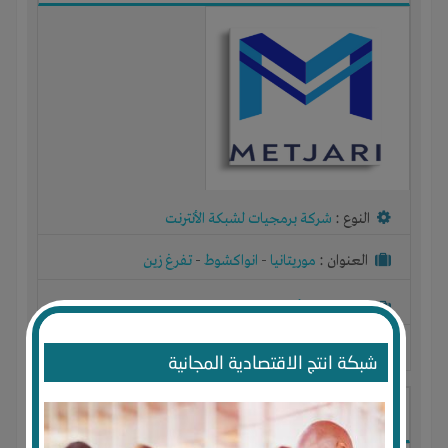
النوع :
شركة برمجيات لشبكة الأنترنت
العنوان :
موريتانيا
-
انواكشوط
-
تفرغ زين
يحتاج إلي :
رأس المال
-
المكان
آخر نشاط :
منذ 6 سنوات
عدد الاعضاء : 0 الأعضاء
شبكة انتج الاقتصادية المجانية
منصة دفع إلكتروني ( بنك الكتروني )