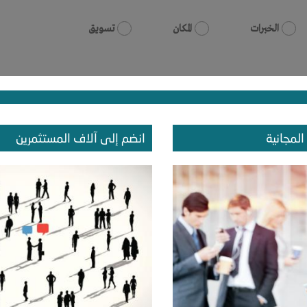
الخبرات
المكان
تسويق
بحث
المجانية
انضم إلى آلاف المستثمرين
ة تكنولوجيا المعلومات والاتصالات
ركيا
-
استنبول
-
اتاشهير
الخبرات
-
رأس المال
-
المكان
-
تسويق
نذ 2 سنوات
عدد الاعضاء : 0 الأعضاء