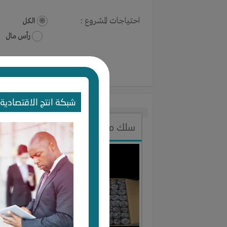
احتياجات المشروع :
الكل
رأس مال
شبكة انتج الاقتصادية 
سلك موعين ستالي
النوع :
صناع
العنوان :
ت
يحتاج إلي :
آخر نشاط :
م