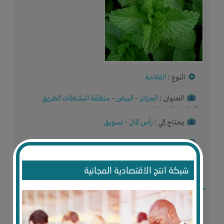
النوع :
الفلاحة
العنوان :
الجزائر
-
البيض
-
منطقة النشاطات الطريق
الوطني رقم ستة
يحتاج إلي :
رأس المال
-
تسويق
آخر نشاط :
منذ 8 اشهر
عدد الاعضاء : 0 الأعضاء
شبكة انتج الاقتصادية المجانية
انتاج زيت اركان ومواد تجميل طبيعية