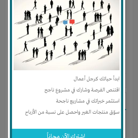
النوع :
مشروع تجاري
العنوان :
مصر
-
القاهرة
-
كل المناطق
يحتاج إلي :
رأس المال
ابدأ حياتك كرجل أعمال
آخر نشاط :
منذ 10 اشهر
عدد الاعضاء : 11 الأعضاء
اقتنص الفرصة وشارك في مشروع ناجح
شركه تطوير عقاري
استثمر خبراتك في مشاريع ناجحة
سوّق منتجات الغير واحصل على نسبة من الأرباح
إشترك الآن مجاناً