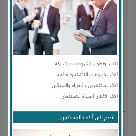
النوع :
مستحضرات تجميل
العنوان :
المغرب
-
AGADIR
-
سوس
تنفيذ وتطوير المشروعات بالمشاركة
يحتاج إلي :
تسويق
آلاف المشروعات الناشئة والقائمة
آخر نشاط :
منذ 9 اشهر
عدد الاعضاء : 0 الأعضاء
آلاف المستثمرين والخبراء والمسوقين
آلاف الأفكار الجيدة للاستثمار
I-Technology
انضم إلى آلاف المستثمرين