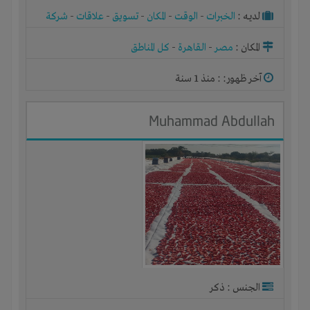
لديـه :
الخبرات
-
الوقت
-
المكان
-
تسويق
-
علاقات
-
شركة
أو مصنع أو ورشة
المكان :
مصر
-
القاهرة
-
كل المناطق
آخر ظهور: : منذ 1 سنة
Muhammad Abdullah
الجنس : ذكر