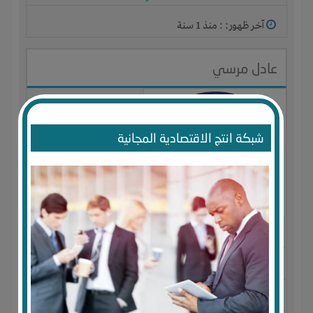
آخر ظهور: : منذ 1 سنة
عادل مرسي
شبكة انتج الاقتصادية المجانية
الجنس : ذكر
لديـه :
الخبرات
-
الوقت
-
المكان
-
علاقات
-
شركة أو مصنع
أو ورشة
المكان :
مصر
-
الاسكندرية
-
المنتزه