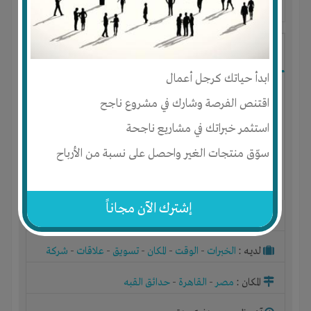
آخر ظهور: : منذ 1 سنة
Abdulrahman Barakat
ابدأ حياتك كرجل أعمال
اقتنص الفرصة وشارك في مشروع ناجح
استثمر خبراتك في مشاريع ناجحة
سوّق منتجات الغير واحصل على نسبة من الأرباح
إشترك الآن مجاناً
الجنس : ذكر
لديـه :
الخبرات
-
الوقت
-
المكان
-
تسويق
-
علاقات
-
شركة
أو مصنع أو ورشة
المكان :
مصر
-
القاهرة
-
حدائق القبه