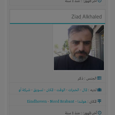
آخر ظهور: : منذ 1 سنة
Ziad ِAlkhaled
الجنس : ذكر
لديـه :
المال
-
الخبرات
-
الوقت
-
المكان
-
تسويق
-
شركة أو
مصنع أو ورشة
المكان :
هولندا
-
Nord Brabant
-
Eindhoven
آخر ظهور: : منذ 1 سنة