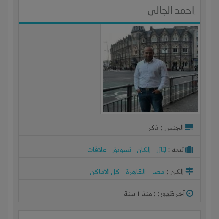
ِاحمد الجالى
الجنس : ذكر
لديـه :
المال
-
المكان
-
تسويق
-
علاقات
المكان :
مصر
-
القاهرة
-
كل الاماكن
آخر ظهور: : منذ 1 سنة