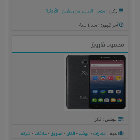
مصنع أو ورشة
المكان :
مصر
-
العاشر من رمضان
-
الأردنية
آخر ظهور: : منذ 1 سنة
محمود فاروق
الجنس : ذكر
لديـه :
الخبرات
-
الوقت
-
المكان
-
تسويق
-
علاقات
-
شركة