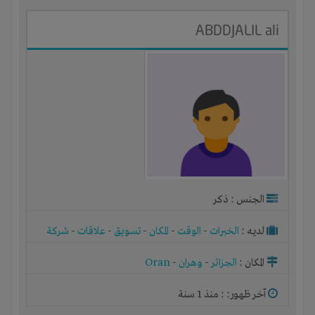
ABDDJALIL ali
الجنس : ذكر
لديـه :
الخبرات
-
الوقت
-
المكان
-
تسويق
-
علاقات
-
شركة
أو مصنع أو ورشة
المكان :
الجزائر
-
وهران
-
Oran
آخر ظهور: : منذ 1 سنة