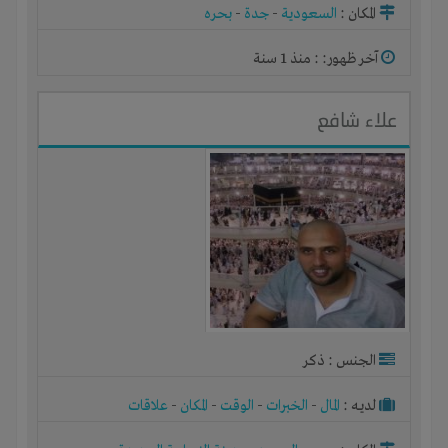
المكان :
السعودية
-
جدة
-
بحره
آخر ظهور: : منذ 1 سنة
علاء شافع
الجنس : ذكر
لديـه :
المال
-
الخبرات
-
الوقت
-
المكان
-
علاقات