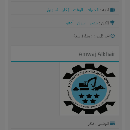
لديـه :
الخبرات
-
الوقت
-
المكان
-
تسويق
المكان :
مصر
-
اسوان
-
أدفو
آخر ظهور: : منذ 1 سنة
Amwaj Alkhair
الجنس : ذكر