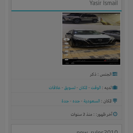
Yasir Ismail
الجنس : ذكر
لديـه :
الوقت
-
المكان
-
تسويق
-
علاقات
المكان :
السعودية
-
جده
-
جدة
آخر ظهور: : منذ 2 سنوات
new_rules2010 ..