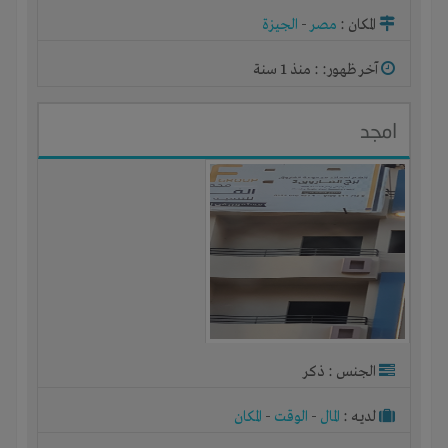
أو مصنع أو ورشة
المكان :
مصر
-
الجيزة
آخر ظهور: : منذ 1 سنة
امجد
الجنس : ذكر
لديـه :
المال
-
الوقت
-
المكان