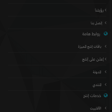
رؤيتنا
إتصل بنا
روابط هامة
باقات إنتج المميزة
إعلن على إنتج
المدونة
المنتدي
خدمات إنتج
الأفلييت