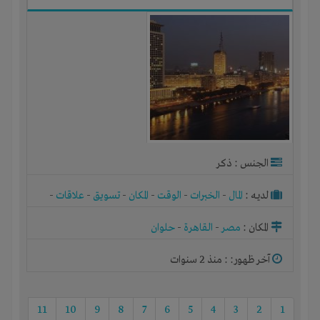
الجنس : ذكر
لديـه :
المال
-
الخبرات
-
الوقت
-
المكان
-
تسويق
-
علاقات
-
شركة أو مصنع أو ورشة
المكان :
مصر
-
القاهرة
-
حلوان
آخر ظهور: : منذ 2 سنوات
11
10
9
8
7
6
5
4
3
2
1