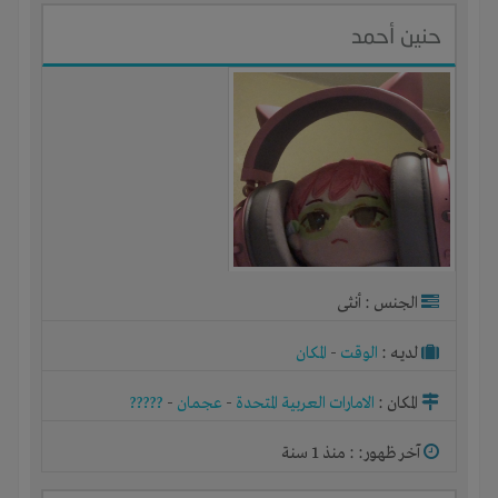
حنين أحمد
الجنس : أنثى
لديـه :
الوقت
-
المكان
المكان :
الامارات العربية المتحدة
-
عجمان
-
?????
آخر ظهور: : منذ 1 سنة