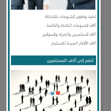
آخر ظهور: : منذ 1 سنة
تنفيذ وتطوير المشروعات بالمشاركة
ABDELBASET Mohamed
آلاف المشروعات الناشئة والقائمة
آلاف المستثمرين والخبراء والمسوقين
آلاف الأفكار الجيدة للاستثمار
انضم إلى آلاف المستثمرين
الجنس : ذكر
لديـه :
المال
-
المكان
-
تسويق
-
شركة أو مصنع أو ورشة
المكان :
مصر
-
السادس من أكتوبر
-
جنوب الاحياء