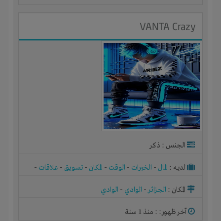
VANTA Crazy
الجنس : ذكر
لديـه :
المال
-
الخبرات
-
الوقت
-
المكان
-
تسويق
-
علاقات
-
شركة أو مصنع أو ورشة
المكان :
الجزائر
-
الوادي
-
الوادي
آخر ظهور: : منذ 1 سنة