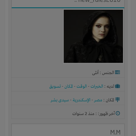
الجنس : أنثى
لديـه :
الخبرات
-
الوقت
-
المكان
-
تسويق
المكان :
مصر
-
الإسكندرية
-
سيدى بشر
آخر ظهور: : منذ 2 سنوات
M.M