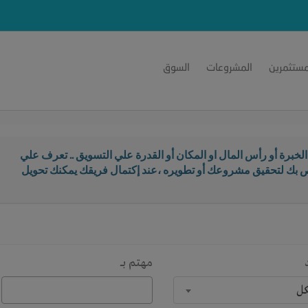
مستثمرين
المشروعات
السوق
خبرة أو رأس المال او المكان أو القدرة علي التسويق .. تعرف علي
اص بك لتحقيق مشروعك أو تطويره ،عند إكتمال فريقك يمكنك تحويل
مهتم بـــ
كل