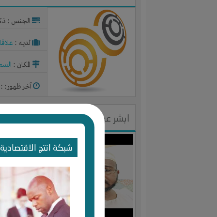
الجنس : ذك
لديـه :
علاقا
المكان :
السع
آخر ظهور: : منذ 
ابشر عريبي
الجنس : ذك
شبكة انتج الاقتصادية 
لديـه :
المال
المكان :
السو
آخر ظهور: : منذ 