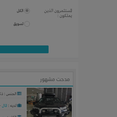
المستثمرون الذين
الكل
يملكون :
تسويق
مدحت مشهور
الجنس : ذك
لديـه :
المال
-