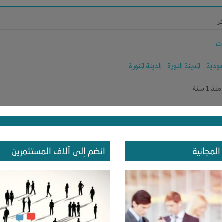
ر
ت
ودية
-
المدينة المنورة
-
المدينة المنورة
1 سنة
ر
المجانية
انضم إلى آلاف المستثمرين
دان
-
ولاية نهر النيل
-
شندى
1 سنة