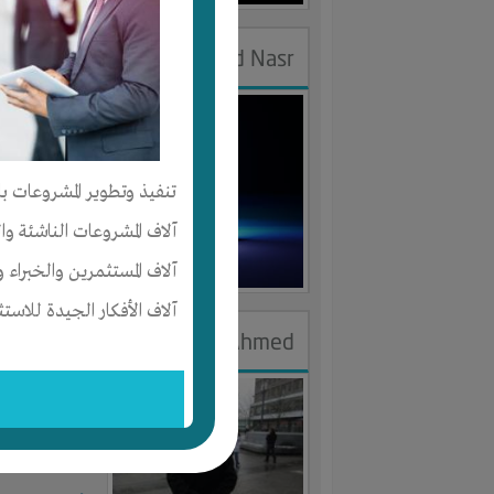
Mohamed Nasr
الجنس : ذك
لديـه :
المال
-
تنفيذ وتطوير المشروعات با
المكان :
الولا
آلاف المشروعات الناشئة وا
آخر ظهور: : منذ 
آلاف المستثمرين والخبراء و
آلاف الأفكار الجيدة للاستث
Abdelrahman Ahmed
الجنس : ذك
لديـه :
الوقت