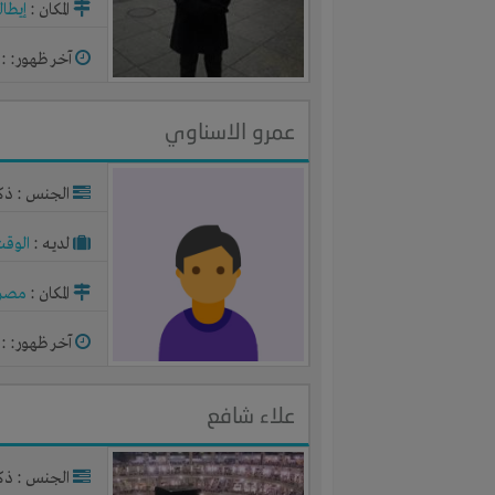
المكان :
إيطالي
آخر ظهور: : منذ 
عمرو الاسناوي
الجنس : ذك
لديـه :
الوقت
المكان :
مصر
آخر ظهور: : منذ 
علاء شافع
الجنس : ذك