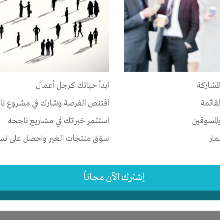
ر
الخبرات
-
تسويق
-
علاقات
لمشاركة
ابدأ حياتك كرجل أعمال
يات المتحدة
-
FALLS CHURCH
-
virginia
لقائمة
اقتنص الفرصة وشارك في مشروع نا
1 سنة
المسوقين
استثمر خبراتك في مشاريع ناجحة
مار
سوّق منتجات الغير واحصل على نسبة
إشترك الآن مجاناً
ر
-
شركة أو مصنع أو ورشة