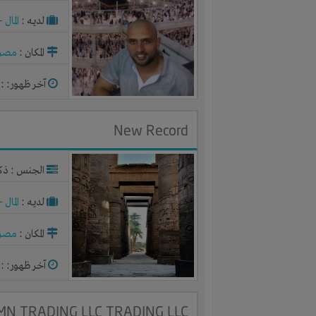
لديـه :
المال
-
المكان :
مصر
آخر ظهور: : منذ 
New Record
الجنس : ذك
لديـه :
المال
-
المكان :
مصر
آخر ظهور: : منذ 
MN TRADING LLC TRADING LLC