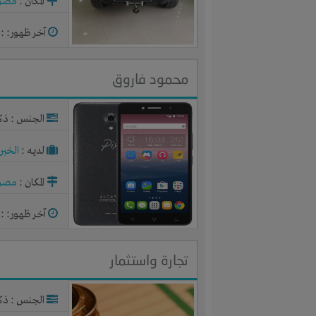
المكان :
مصر
آخر ظهور: : منذ 
محمود فاروق
الجنس : ذك
لديـه :
الخبر
المكان :
مصر
آخر ظهور: : منذ 
تجارة واستثمار
الجنس : ذك