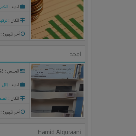
لديـه :
الخبر
المكان :
تركيا
آخر ظهور: : منذ 
امجد
الجنس : ذك
لديـه :
المال
-
المكان :
السع
آخر ظهور: : منذ 
Hamid Alquraani