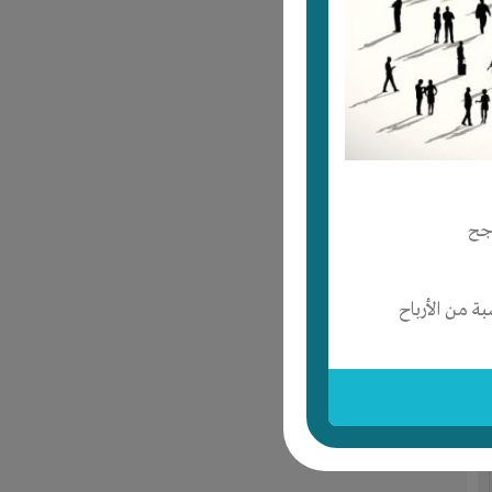
جح
 من الأرباح