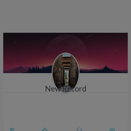
i
g
a
t
i
o
n
New Record