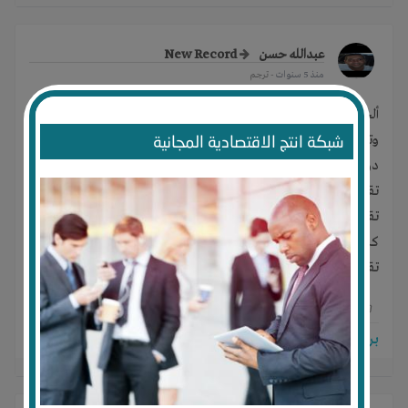
عبدالله حسن
New Record
منذ 5 سنوات
- ترجم
ألحمدلله ... يتميز مشروعنا القائم بصفر خسائر ونسية الارباح عالية
شبكة انتج الاقتصادية المجانية
وتزيد كبما زاد راس المال ...
دورة راس المال سريعة جدا ٤٥ يوم تقريبا
تقدر كمان تدخل مساهم او شريك
تقدر تاخد ربح شهري
كل الاعمال بتتم باوراق وتعاقدات رسمية
تقدر تساهم بمجهودك لو حابب عشان تبقى مطمئن
0
0
0
برجاء تسجيل الدخول للتواصل!