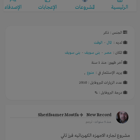
الرئيسية
المشروعات
الإعجابات
الإصدقاء
الجنس : ذكر
لديـه :
المال
-
الوقت
المكان :
مصر
-
بنى سويف
-
بنى سويف
آخر ظهور: منذ 1 سنة
يريد الإستثمار في :
منوع
,
عدد الزيارات للبروفايل : 2950
درجة البروفايل : %
Sherifsamer Mostfa
New Record
منذ 5 سنوات
- ترجم
مشروع تجاره الاجهزه الكهربائيه فرز تاني