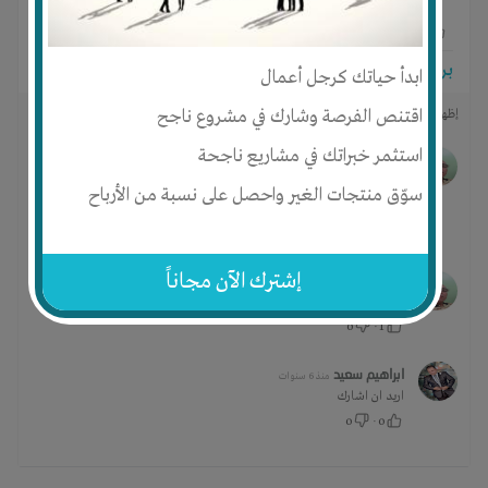
4
0
3
برجاء تسجيل الدخول للتواصل!
ابدأ حياتك كرجل أعمال
اقتنص الفرصة وشارك في مشروع ناجح
إظهار المزيد من التعليقات
استثمر خبراتك في مشاريع ناجحة
Ali Hussain
منذ 6 سنوات
اود المشاركة بالتمويل
سوّق منتجات الغير واحصل على نسبة من الأرباح
0
·
1
1 ردود
إشترك الآن مجاناً
Ali Hussain
منذ 6 سنوات
0
·
1
ابراهيم سعيد
منذ 6 سنوات
اريد ان اشارك
0
·
0