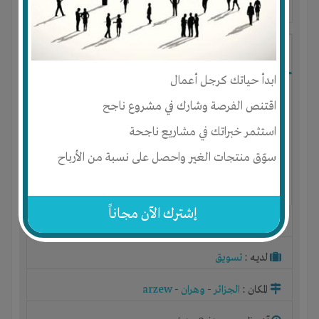
آخر ظهور: : منذ 2 سنوات
Sara Beyahya
ابدأ حياتك كرجل أعمال
اقتنص الفرصة وشارك في مشروع ناجح
استثمر خبراتك في مشاريع ناجحة
سوّق منتجات الغير واحصل على نسبة من الأرباح
إشترك الآن مجاناً
الجنس : أنثى
لديـه :
تسويق
المكان :
الجزائر
-
وهران
-
arzew