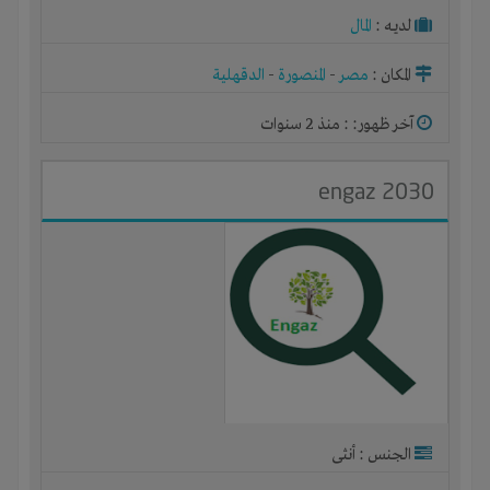
لديـه :
المال
المكان :
مصر
-
المنصورة
-
الدقهلية
آخر ظهور: : منذ 2 سنوات
engaz 2030
الجنس : أنثى