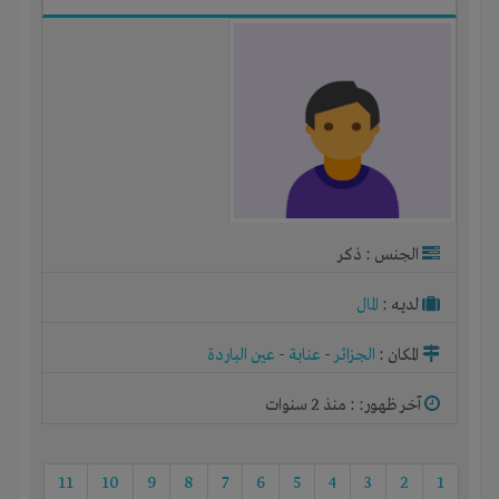
الجنس : ذكر
لديـه :
المال
المكان :
الجزائر
-
عنابة
-
عين الباردة
آخر ظهور: : منذ 2 سنوات
11
10
9
8
7
6
5
4
3
2
1