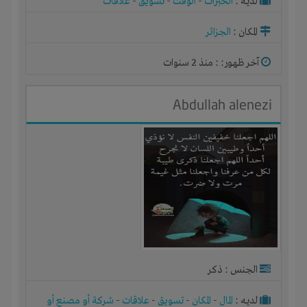
لديـه :
الخبرات
-
الوقت
-
تسويق
-
علاقات
المكان :
الجزائر
آخر ظهور: : منذ 2 سنوات
Abdullah alenezi
الجنس : ذكر
لديـه :
المال
-
المكان
-
تسويق
-
علاقات
-
شركة أو مصنع أو