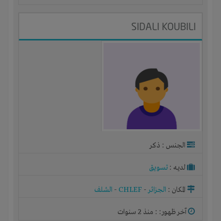
SIDALI KOUBILI
الجنس : ذكر
لديـه :
تسويق
المكان :
الجزائر
-
CHLEF
-
الشلف
آخر ظهور: : منذ 2 سنوات