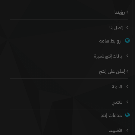
رؤيتنا
إتصل بنا
روابط هامة
باقات إنتج المميزة
إعلن على إنتج
المدونة
المنتدي
خدمات إنتج
الأفلييت