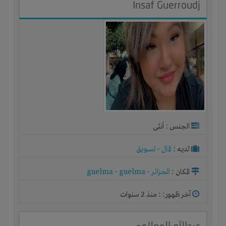
Insaf Guerroudj
الجنس : أنثى
لديـه :
المال
-
تسويق
المكان :
الجزائر
-
guelma
-
guelma
آخر ظهور: : منذ 2 سنوات
عبدالله المعلاوى