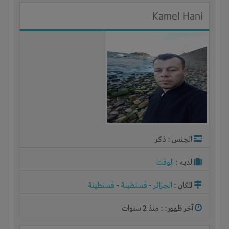
Kamel Hani
الجنس : ذكر
لديـه :
الوقت
المكان :
الجزائر
-
قسنطينة
-
قسنطينة
آخر ظهور: : منذ 2 سنوات