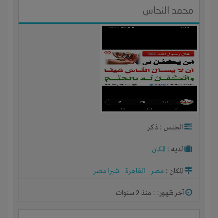
محمد النحاس
الجنس : ذكر
لديـه :
المكان
المكان :
مصر
-
القاهرة
-
شبرا مصر
آخر ظهور: : منذ 2 سنوات