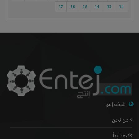
17
16
15
14
13
12
شبكة إنتج
من نحن
كيف أبدأ