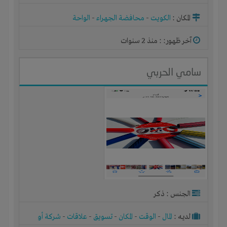
ورشة
المكان :
الكويت
-
محافضة الجهراء
-
الواحة
آخر ظهور: : منذ 2 سنوات
سامي الحربي
الجنس : ذكر
لديـه :
المال
-
الوقت
-
المكان
-
تسويق
-
علاقات
-
شركة أو