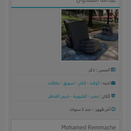
الجنس : ذكر
لديـه :
الوقت
-
المكان
-
تسويق
-
علاقات
المكان :
مصر
-
القليوبية
-
شبين القناطر
آخر ظهور: : منذ 2 سنوات
Mohamed Remmache