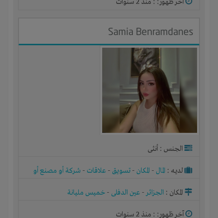
آخر ظهور: : منذ 2 سنوات
Samia Benramdanes
الجنس : أنثى
لديـه :
المال
-
المكان
-
تسويق
-
علاقات
-
شركة أو مصنع أو
ورشة
المكان :
الجزائر
-
عين الدفلى
-
خميس مليانة
آخر ظهور: : منذ 2 سنوات