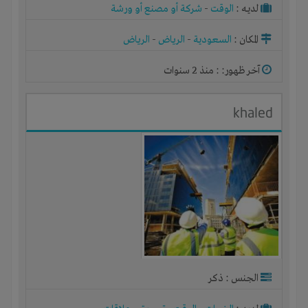
لديـه :
الوقت
-
شركة أو مصنع أو ورشة
المكان :
السعودية
-
الرياض
-
الرياض
آخر ظهور: : منذ 2 سنوات
khaled
الجنس : ذكر