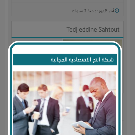
آخر ظهور: : منذ 2 سنوات
Tedj eddine Sahtout
شبكة انتج الاقتصادية المجانية
الجنس : ذكر
لديـه :
تسويق
المكان :
الجزائر
-
سوق اهراس
-
souk ahras