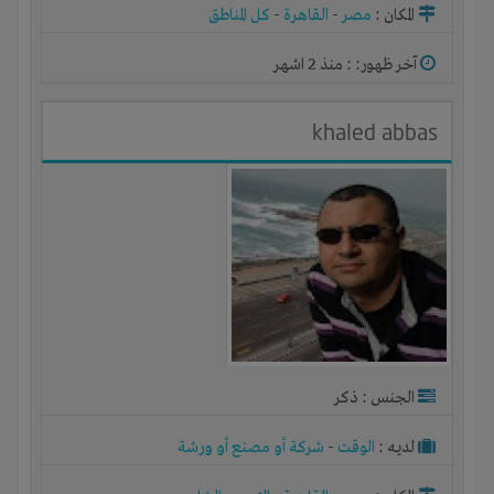
المكان :
مصر
-
القاهرة
-
كل المناطق
آخر ظهور: : منذ 2 اشهر
khaled abbas
الجنس : ذكر
لديـه :
الوقت
-
شركة أو مصنع أو ورشة