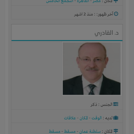
المكان :
مصر
-
القاهرة
-
التجمع الخامس
آخر ظهور: : منذ 2 اشهر
د. القادري
الجنس : ذكر
لديـه :
الوقت
-
المكان
-
علاقات
المكان :
سلطنة عمان
-
مسقط
-
مسقط