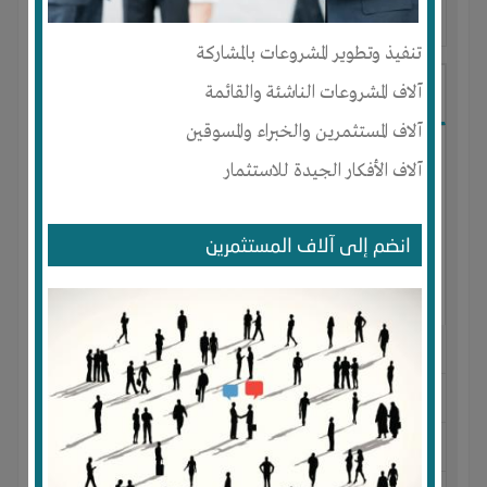
آخر ظهور: : منذ 3 اشهر
تنفيذ وتطوير المشروعات بالمشاركة
Ibrahim Mostafa
آلاف المشروعات الناشئة والقائمة
آلاف المستثمرين والخبراء والمسوقين
آلاف الأفكار الجيدة للاستثمار
انضم إلى آلاف المستثمرين
الجنس : ذكر
لديـه :
المال
-
علاقات
المكان :
مصر
-
القاهرة
-
المقطم