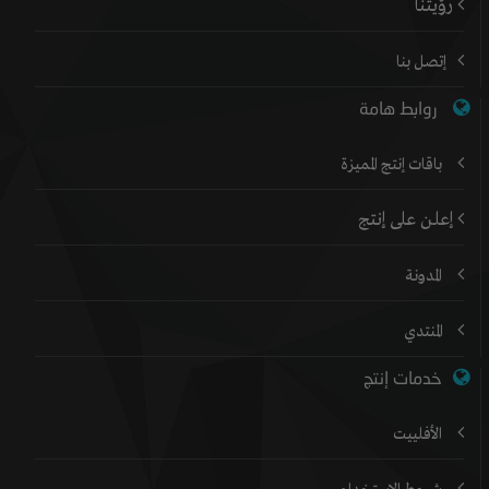
رؤيتنا
إتصل بنا
روابط هامة
باقات إنتج المميزة
إعلن على إنتج
المدونة
المنتدي
خدمات إنتج
الأفلييت