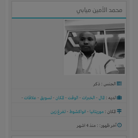
محمد الأمين ميابي
الجنس : ذكر
لديـه :
المال
-
الخبرات
-
الوقت
-
المكان
-
تسويق
-
علاقات
-
شركة أو مصنع أو ورشة
المكان :
موريتانيا
-
انواكشوط
-
تفرغ زين
آخر ظهور: : منذ 4 اشهر