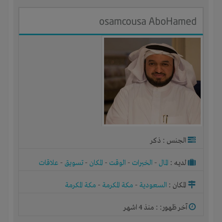
osamcousa AboHamed
الجنس : ذكر
لديـه :
المال
-
الخبرات
-
الوقت
-
المكان
-
تسويق
-
علاقات
المكان :
السعودية
-
مكة المكرمة
-
مكة المكرمة
آخر ظهور: : منذ 4 اشهر