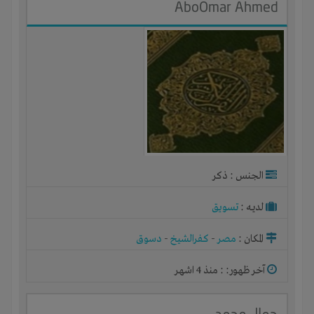
AboOmar Ahmed
الجنس : ذكر
لديـه :
تسويق
المكان :
مصر
-
كفرالشيخ
-
دسوق
آخر ظهور: : منذ 4 اشهر
جمال محمد