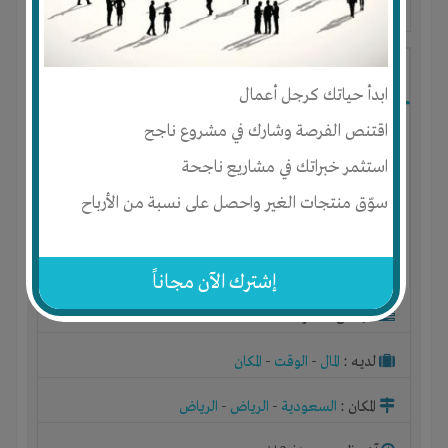
آخر ظهور: : منذ 3 اشهر
ابو محمد
ابدأ حياتك كرجل أعمال
اقتنص الفرصة وشارك في مشروع ناجح
استثمر خبراتك في مشاريع ناجحة
سوّق منتجات الغير واحصل على نسبة من الأرباح
إشترك الآن مجاناً
الجنس : ذكر
لديـه :
المال
-
الوقت
-
المكان
المكان :
السعودية
-
الرياض
-
الرياض