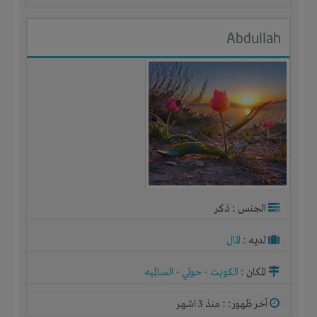
Abdullah
الجنس : ذكر
لديـه :
المال
المكان :
الكويت
-
حولي
-
السالميه
آخر ظهور: : منذ 3 اشهر