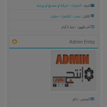
لديـه :
الخبرات
-
شركة أو مصنع أو ورشة
المكان :
مصر
-
القاهرة
-
حلوان
آخر ظهور: : منذ 3 أيام
Admin Entej
الجنس : ذكر