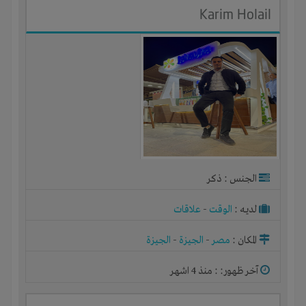
Karim Holail
الجنس : ذكر
لديـه :
الوقت
-
علاقات
المكان :
مصر
-
الجيزة
-
الجيزة
آخر ظهور: : منذ 4 اشهر