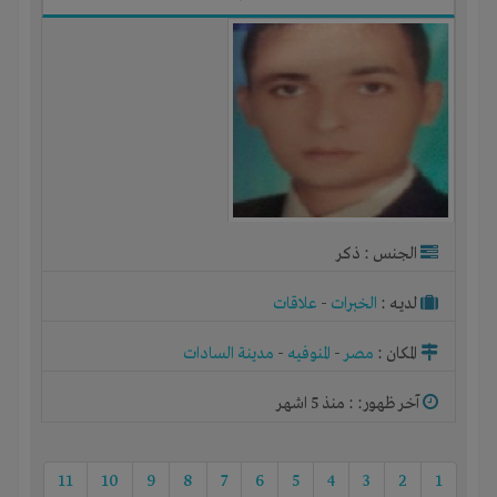
الجنس : ذكر
لديـه :
الخبرات
-
علاقات
المكان :
مصر
-
المنوفيه
-
مدينة السادات
آخر ظهور: : منذ 5 اشهر
11
10
9
8
7
6
5
4
3
2
1