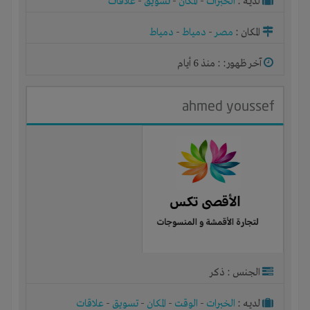
لديـه :
الخبرات
-
المكان
-
تسويق
-
علاقات
المكان :
مصر
-
دمياط
-
دمياط
آخر ظهور: : منذ 6 أيام
ahmed youssef
الجنس : ذكر
لديـه :
الخبرات
-
الوقت
-
المكان
-
تسويق
-
علاقات