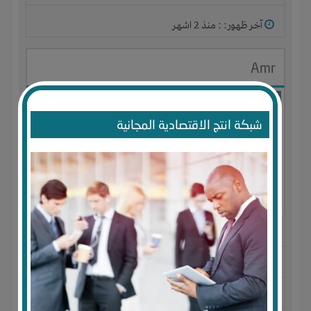
آخر ظهور: : منذ 2 اشهر
Amr
شبكة انتج الاقتصادية المجانية
الجنس : ذكر
لديـه :
المال
-
الخبرات
-
الوقت
المكان :
مصر
-
الإسكندرية
-
ميامى