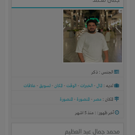
الجنس : ذكر
لديـه :
المال
-
الخبرات
-
الوقت
-
المكان
-
تسويق
-
علاقات
المكان :
مصر
-
المنصورة
-
المنصورة
آخر ظهور: : منذ 5 اشهر
محمد جمال عبد العظيم