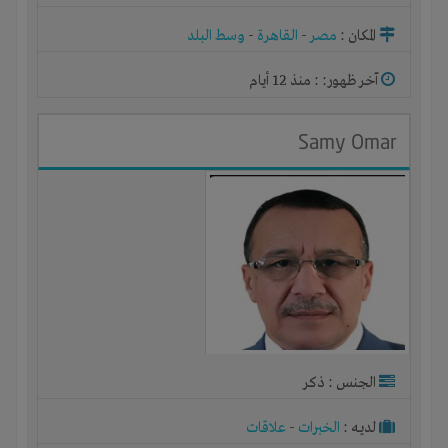
المكان :
مصر
-
القاهرة
-
وسط البلد
آخر ظهور: : منذ 12 أيام
Samy Omar
الجنس : ذكر
لديـه :
الخبرات
-
علاقات