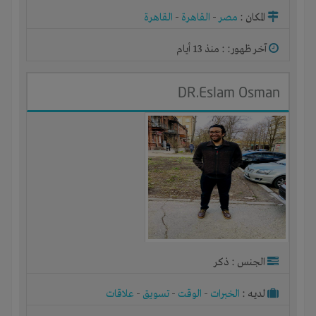
المكان :
مصر
-
القاهرة
-
القاهرة
آخر ظهور: : منذ 13 أيام
DR.Eslam Osman
الجنس : ذكر
لديـه :
الخبرات
-
الوقت
-
تسويق
-
علاقات