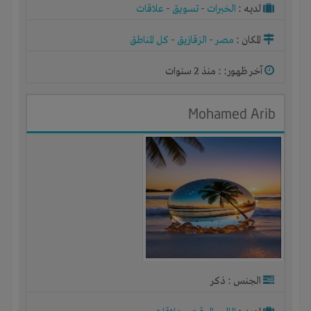
لديـه :
الخبرات
-
تسويق
-
علاقات
المكان :
مصر
-
الزقازيق
-
كل المناطق
آخر ظهور: : منذ 2 سنوات
Mohamed Arib
الجنس : ذكر