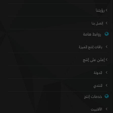
رؤيتنا
إتصل بنا
روابط هامة
باقات إنتج المميزة
إعلن على إنتج
المدونة
المنتدي
خدمات إنتج
الأفلييت