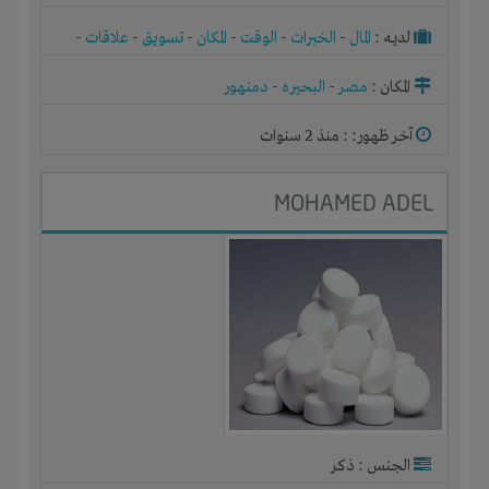
لديـه :
المال
-
الخبرات
-
الوقت
-
المكان
-
تسويق
-
علاقات
-
شركة أو مصنع أو ورشة
المكان :
مصر
-
البحيره
-
دمنهور
آخر ظهور: : منذ 2 سنوات
MOHAMED ADEL
الجنس : ذكر