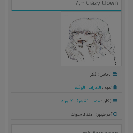
Crazy Clown ~¿?
الجنس : ذكر
لديـه :
الخبرات
-
الوقت
المكان :
مصر
-
القاهرة
-
لا يوجد
آخر ظهور: : منذ 2 سنوات
محمد عبدة خضر