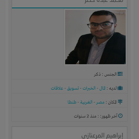
الجنس : ذكر
لديـه :
المال
-
الخبرات
-
تسويق
-
علاقات
المكان :
مصر
-
الغربية
-
طنطا
آخر ظهور: : منذ 2 سنوات
إبراهيم المرعنازي