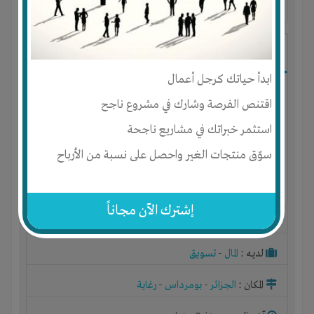
آخر ظهور: : منذ 2 سنوات
mohamed amine Boulaiki
ابدأ حياتك كرجل أعمال
اقتنص الفرصة وشارك في مشروع ناجح
استثمر خبراتك في مشاريع ناجحة
سوّق منتجات الغير واحصل على نسبة من الأرباح
إشترك الآن مجاناً
الجنس : ذكر
لديـه :
المال
-
تسويق
المكان :
الجزائر
-
بومرداس
-
رغاية