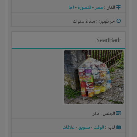
المكان :
مصر
-
المنصورة
-
اجا
آخر ظهور: : منذ 2 سنوات
SaadBadr
الجنس : ذكر
لديـه :
الوقت
-
تسويق
-
علاقات