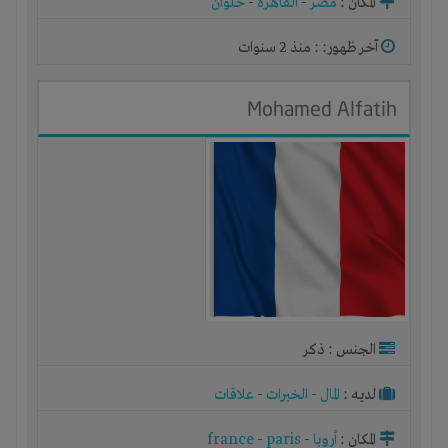
المكان :
مصر
-
القاهرة
-
حلوان
آخر ظهور: : منذ 2 سنوات
Mohamed Alfatih
الجنس : ذكر
لديـه :
المال
-
الخبرات
-
علاقات
المكان :
أروبا
-
paris
-
france