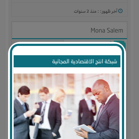
آخر ظهور: : منذ 2 سنوات
Mona Salem
شبكة انتج الاقتصادية المجانية
الجنس : أنثى
لديـه :
تسويق
المكان :
الامارات العربية المتحدة
-
ابوظبى
-
ابوظبى