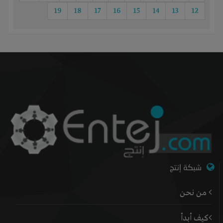
19
18
17
16
15
14
13
12
شبكة إنتج
من نحن
كيف أبدأ