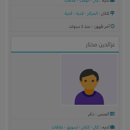
لديـه :
المال
-
الوقت
-
علاقات
المكان :
الجزائر
-
المدية
-
المدية
آخر ظهور: : منذ 2 سنوات
عزالدين مختار
الجنس : ذكر
لديـه :
المال
-
المكان
-
تسويق
-
علاقات