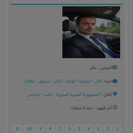
الجنس : ذكر
لديـه :
المال
-
الخبرات
-
الوقت
-
المكان
-
تسويق
-
علاقات
المكان :
الجمهورية العربية السورية
-
حلب
-
جرابلس
آخر ظهور: : منذ 2 سنوات
11
10
9
8
7
6
5
4
3
2
1