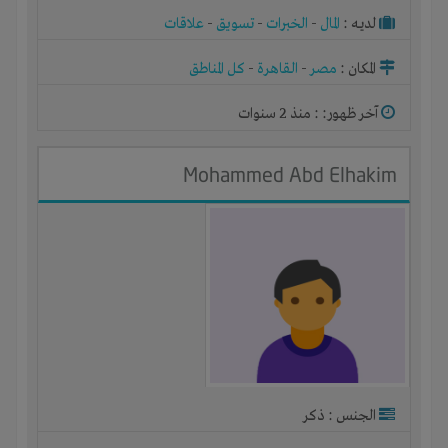
لديـه :
المال
-
الخبرات
-
تسويق
-
علاقات
المكان :
مصر
-
القاهرة
-
كل المناطق
آخر ظهور: : منذ 2 سنوات
Mohammed Abd Elhakim
الجنس : ذكر