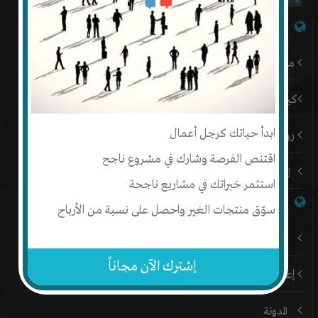
شبكة إنتج
من نحن
كيف أبدأ
ابدأ حياتك كرجل أعمال
رؤيتنا
اقتنص الفرصة وشارك في مشروع ناجح
إتصل بنا
استثمر خبراتك في مشاريع ناجحة
روابط هامة
سوّق منتجات الغير واحصل على نسبة من الأرباح
باقات إنتج المميزة
إشترك الآن مجاناً
إعلن على إنتج
المدونة