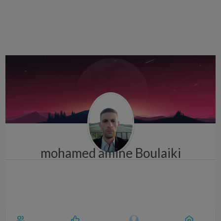
i
g
a
t
i
o
n
mohamed amine Boulaiki