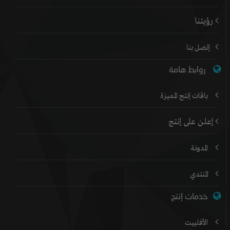
رؤيتنا
إتصل بنا
روابط هامة
باقات إنتج المميزة
إعلن على إنتج
المدونة
المنتدي
خدمات إنتج
الأفلييت