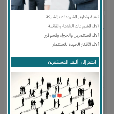
آخر ظهور: : منذ 2 سنوات
تنفيذ وتطوير المشروعات بالمشاركة
A29mina Aminaa
آلاف المشروعات الناشئة والقائمة
آلاف المستثمرين والخبراء والمسوقين
آلاف الأفكار الجيدة للاستثمار
انضم إلى آلاف المستثمرين
الجنس : أنثى
لديـه :
تسويق
المكان :
الجزائر
-
مستغانم
-
مزغران