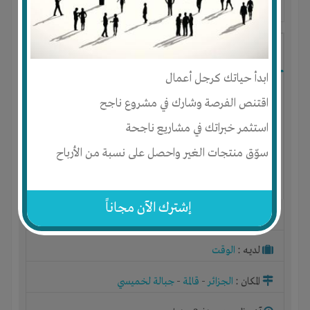
آخر ظهور: : منذ 2 سنوات
saif eddin
ابدأ حياتك كرجل أعمال
اقتنص الفرصة وشارك في مشروع ناجح
استثمر خبراتك في مشاريع ناجحة
سوّق منتجات الغير واحصل على نسبة من الأرباح
إشترك الآن مجاناً
الجنس : ذكر
لديـه :
الوقت
المكان :
الجزائر
-
قالمة
-
جبالة لخميسي