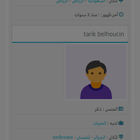
المكان :
السعودية
-
الرياض
-
الرياض
آخر ظهور: : منذ 2 سنوات
tarik belhoucin
الجنس : ذكر
لديـه :
الخبرات
المكان :
الجزائر
-
تلمسان
-
nedroma