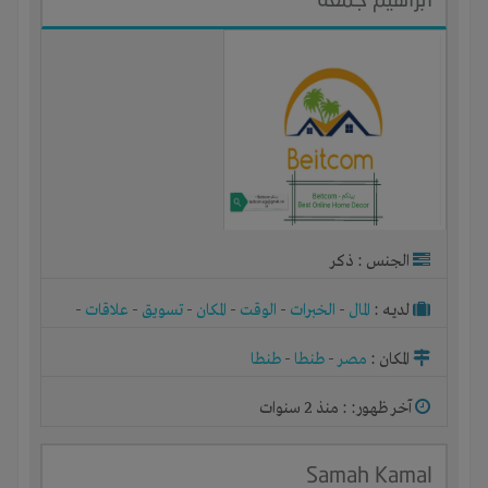
الجنس : ذكر
لديـه :
المال
-
الخبرات
-
الوقت
-
المكان
-
تسويق
-
علاقات
-
شركة أو مصنع أو ورشة
المكان :
مصر
-
طنطا
-
طنطا
آخر ظهور: : منذ 2 سنوات
Samah Kamal