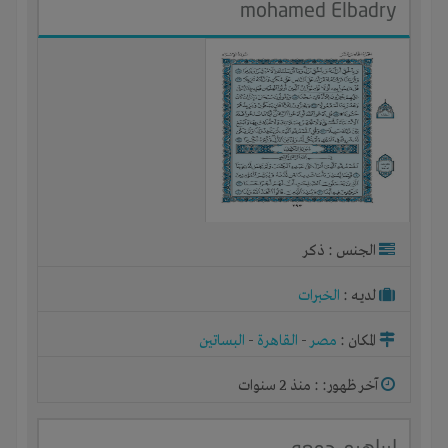
mohamed Elbadry
الجنس : ذكر
لديـه :
الخبرات
المكان :
مصر
-
القاهرة
-
البساتين
آخر ظهور: : منذ 2 سنوات
ابراهيم جمعه