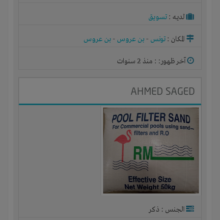
لديـه :
تسويق
المكان :
تونس
-
بن عروس
-
بن عروس
آخر ظهور: : منذ 2 سنوات
AHMED SAGED
الجنس : ذكر