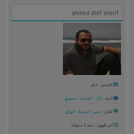
ahmed atef sherif
الجنس : ذكر
لديـه :
المال
-
الخبرات
-
تسويق
المكان :
مصر
-
الجيزة
-
الوراق
آخر ظهور: : منذ 2 سنوات