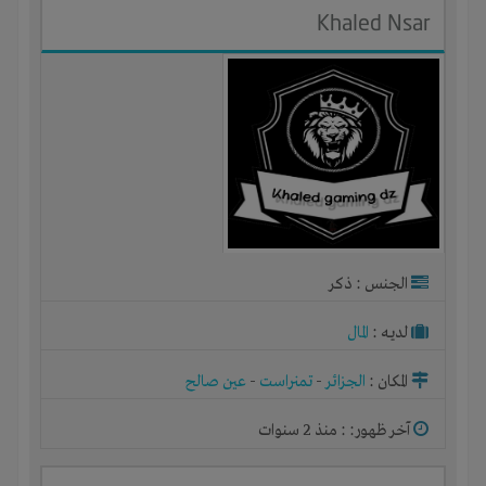
Khaled Nsar
الجنس : ذكر
لديـه :
المال
المكان :
الجزائر
-
تمنراست
-
عين صالح
آخر ظهور: : منذ 2 سنوات