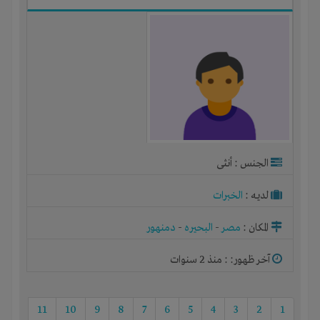
الجنس : أنثى
لديـه :
الخبرات
المكان :
مصر
-
البحيره
-
دمنهور
آخر ظهور: : منذ 2 سنوات
11
10
9
8
7
6
5
4
3
2
1