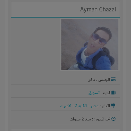
Ayman Ghazal
الجنس : ذكر
لديـه :
تسويق
المكان :
مصر
-
القاهرة
-
الاميريه
آخر ظهور: : منذ 2 سنوات