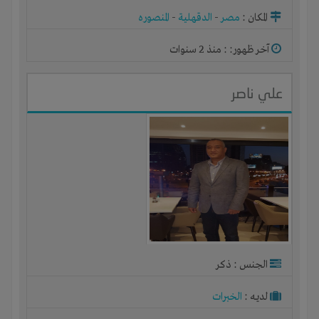
المكان :
مصر
-
الدقهلية
-
المنصوره
آخر ظهور: : منذ 2 سنوات
علي ناصر
الجنس : ذكر
لديـه :
الخبرات