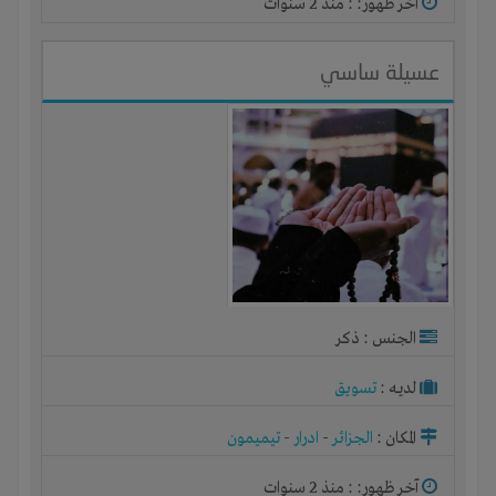
آخر ظهور: : منذ 2 سنوات
عسيلة ساسي
الجنس : ذكر
لديـه :
تسويق
المكان :
الجزائر
-
ادرار
-
تيميمون
آخر ظهور: : منذ 2 سنوات