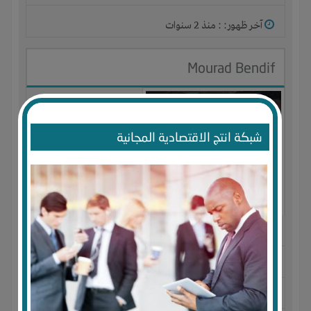
آخر ظهور: : منذ 2 سنوات
Mourad Bendif
شبكة انتج الاقتصادية المجانية
الجنس : ذكر
لديـه :
علاقات
المكان :
الجزائر
-
البليدة
-
البليدة