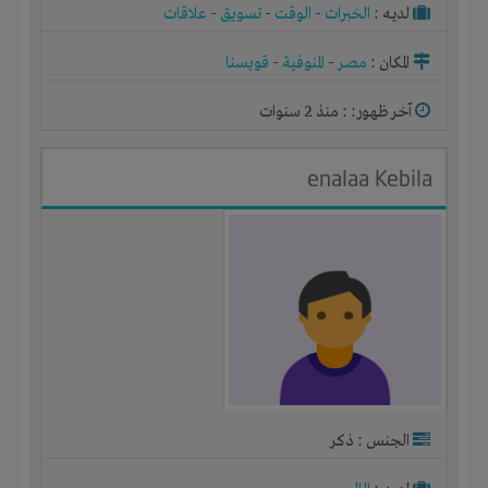
لديـه :
الخبرات
-
الوقت
-
تسويق
-
علاقات
المكان :
مصر
-
المنوفية
-
قويسنا
آخر ظهور: : منذ 2 سنوات
enalaa Kebila
الجنس : ذكر