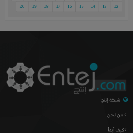
20
19
18
17
16
15
14
13
12
شبكة إنتج
من نحن
كيف أبدأ