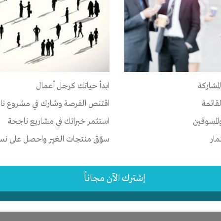
ر
-
شركة أو مصنع أو ورشة
لمشاركة
ابدأ حياتك كرجل أعمال
-
الإسكندرية
-
المنتزة
لقائمة
اقتنص الفرصة وشارك في مشروع نا
 سنوات
المسوقين
استثمر خبراتك في مشاريع ناجحة
مار
سوّق منتجات الغير واحصل على نسبة
إشترك الآن مجاناً
ر
ات
-
علاقات
-
شركة أو مصنع أو ورشة