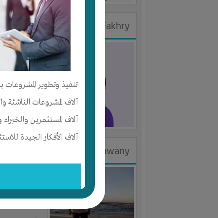
Wael Fakhry
الجنس : ذك
لديـه :
الوقت
تنفيذ وتطوير المشروعات با
المكان :
مصر
آلاف المشروعات الناشئة وا
آخر ظهور: : منذ 2
آلاف المستثمرين والخبراء و
آلاف الأفكار الجيدة للاستث
Emad Elhalawany
الجنس : ذك
لديـه :
الخبر