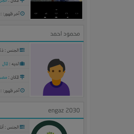
المكان :
الجزا
آخر ظهور: : منذ 2
محمود احمد
الجنس : ذك
لديـه :
المال
المكان :
مصر
آخر ظهور: : منذ 2
engaz 2030
الجنس : أنث