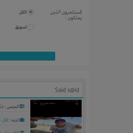
المستثمرون الذين
الكل
يملكون :
تسويق
Said s@id
الجنس : ذك
لديـه :
المال
-