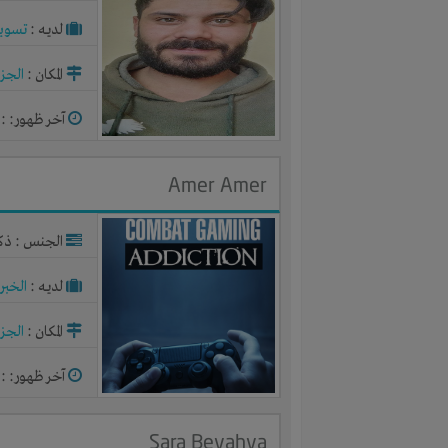
لديـه :
تسوي
المكان :
الجزا
آخر ظهور: : منذ 2
Amer Amer
الجنس : ذك
لديـه :
الخبر
المكان :
الجزا
آخر ظهور: : منذ 2
Sara Beyahya