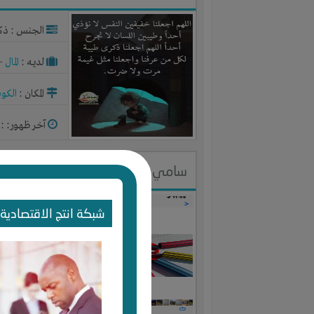
الجنس : ذك
لديـه :
المال
-
المكان :
الكو
آخر ظهور: : منذ 2
سامي الحربي
الجنس : ذك
شبكة انتج الاقتصادية 
لديـه :
المال
-
المكان :
السع
آخر ظهور: : منذ 2