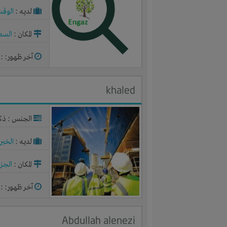
لديـه :
الوقت
المكان :
السع
آخر ظهور: : منذ 2
khaled
الجنس : ذك
لديـه :
الخبر
المكان :
الجزا
آخر ظهور: : منذ 2
Abdullah alenezi