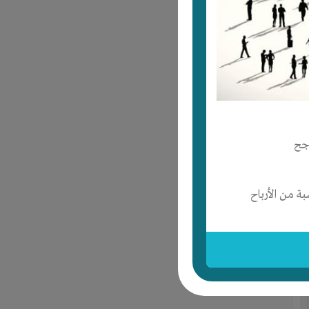
جح
 من الأرباح