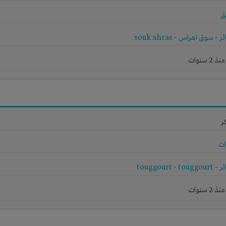
ق
ئر
-
سوق اهراس
-
souk ahras
 سنوات
ر
ات
ئر
-
touggourt
-
touggourt
 سنوات