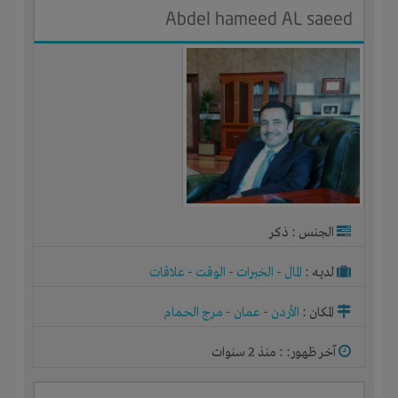
Abdel hameed AL saeed
الجنس : ذكر
لديـه :
المال
-
الخبرات
-
الوقت
-
علاقات
المكان :
الأردن
-
عمان
-
مرج الحمام
آخر ظهور: : منذ 2 سنوات