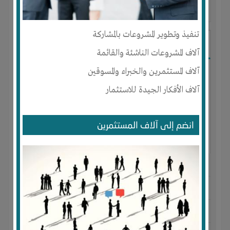
آخر ظهور: : منذ 2 سنوات
تنفيذ وتطوير المشروعات بالمشاركة
Shady Ahmed
آلاف المشروعات الناشئة والقائمة
آلاف المستثمرين والخبراء والمسوقين
آلاف الأفكار الجيدة للاستثمار
انضم إلى آلاف المستثمرين
الجنس : ذكر
لديـه :
المال
-
الخبرات
-
الوقت
-
علاقات
المكان :
مصر
-
القاهرة
-
وسط البلد