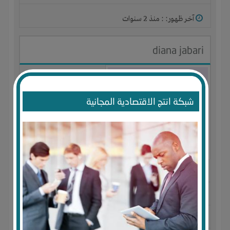
آخر ظهور: : منذ 2 سنوات
diana jabari
شبكة انتج الاقتصادية المجانية
الجنس : أنثى
لديـه :
الخبرات
-
الوقت
-
علاقات
-
شركة أو مصنع أو ورشة
المكان :
فلسطين
-
رام الله
-
رام الله