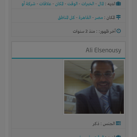
لديـه :
المال
-
الخبرات
-
الوقت
-
المكان
-
علاقات
-
شركة أو
مصنع أو ورشة
المكان :
مصر
-
القاهرة
-
كل المناطق
آخر ظهور: : منذ 2 سنوات
Ali Elsenousy
الجنس : ذكر