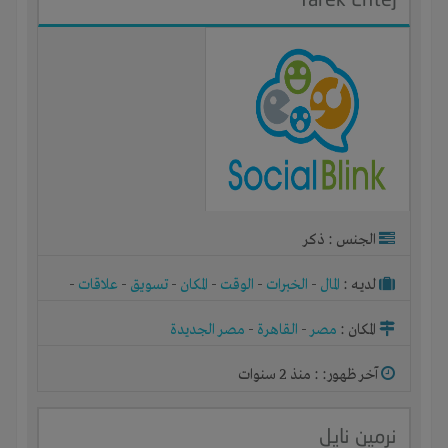
الجنس : ذكر
لديـه :
المال
-
الخبرات
-
الوقت
-
المكان
-
تسويق
-
علاقات
-
شركة أو مصنع أو ورشة
المكان :
مصر
-
القاهرة
-
مصر الجديدة
آخر ظهور: : منذ 2 سنوات
نرمين نايل