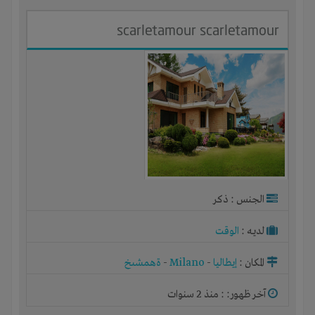
scarletamour scarletamour
الجنس : ذكر
لديـه :
الوقت
المكان :
إيطاليا
-
Milano
-
ةهمشىخ
آخر ظهور: : منذ 2 سنوات