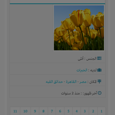
الجنس : أنثى
لديـه :
الخبرات
المكان :
مصر
-
القاهرة
-
حدائق القبه
آخر ظهور: : منذ 2 سنوات
11
10
9
8
7
6
5
4
3
2
1