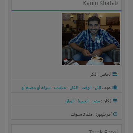
‪Karim Khatab‬‏
الجنس : ذكر
لديـه :
المال
-
الوقت
-
المكان
-
علاقات
-
شركة أو مصنع أو
ورشة
المكان :
مصر
-
الجيزة
-
الوراق
آخر ظهور: : منذ 2 سنوات
Tarek Entej