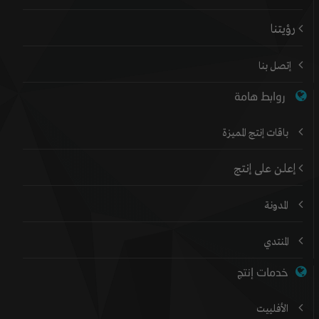
رؤيتنا
إتصل بنا
روابط هامة
باقات إنتج المميزة
إعلن على إنتج
المدونة
المنتدي
خدمات إنتج
الأفلييت