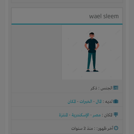
wael sleem
الجنس : ذكر
لديـه :
المال
-
الخبرات
-
المكان
المكان :
مصر
-
الإسكندرية
-
المنتزة
آخر ظهور: : منذ 2 سنوات