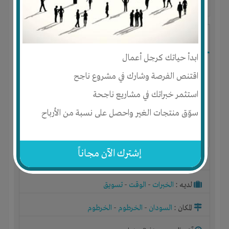
آخر ظهور: : منذ 2 سنوات
طلال محمد ابراهيم
ابدأ حياتك كرجل أعمال
اقتنص الفرصة وشارك في مشروع ناجح
استثمر خبراتك في مشاريع ناجحة
سوّق منتجات الغير واحصل على نسبة من الأرباح
إشترك الآن مجاناً
الجنس : ذكر
لديـه :
الخبرات
-
الوقت
-
تسويق
المكان :
السودان
-
الخرطوم
-
الخرطوم