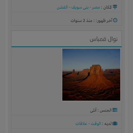
المكان :
مصر
-
بنى سويف
-
الفشن
آخر ظهور: : منذ 2 سنوات
نوال قمباس
الجنس : أنثى
لديـه :
الوقت
-
علاقات