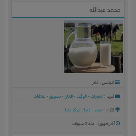
محمد عبدالله
الجنس : ذكر
لديـه :
الخبرات
-
الوقت
-
المكان
-
تسويق
-
علاقات
المكان :
مصر
-
المنيا
-
مركز المنيا
آخر ظهور: : منذ 2 سنوات