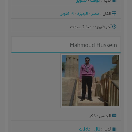
لديـه :
الوقت
-
تسويق
المكان :
مصر
-
الجيزة
-
6 اكتوبر
آخر ظهور: : منذ 2 سنوات
Mahmoud Hussein
الجنس : ذكر
لديـه :
المال
-
علاقات