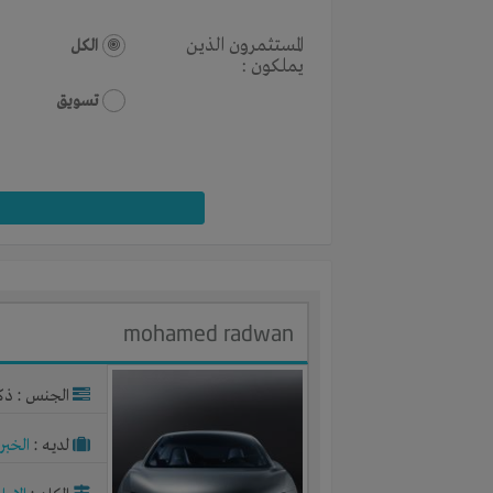
المستثمرون الذين
الكل
يملكون :
تسويق
mohamed radwan
الجنس : ذك
لديـه :
الخبر