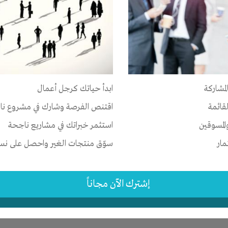
ر
ات
-
الوقت
-
تسويق
-
علاقات
لمشاركة
ابدأ حياتك كرجل أعمال
-
القاهرة
-
كل المناطق
لقائمة
اقتنص الفرصة وشارك في مشروع نا
2 اشهر
المسوقين
استثمر خبراتك في مشاريع ناجحة
مار
سوّق منتجات الغير واحصل على نسبة
إشترك الآن مجاناً
ر
-
شركة أو مصنع أو ورشة