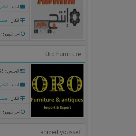
لديـه :
الخبر
المكان :
مصر
آخر ظهور: : منذ 
Oro Furniture
الجنس : ذك
لديـه :
الخبر
المكان :
مصر
آخر ظهور: : منذ 
ahmed youssef