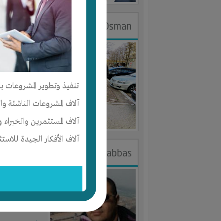
DR.Eslam Osman
الجنس : ذك
لديـه :
الخبر
تنفيذ وتطوير المشروعات با
المكان :
مصر
آلاف المشروعات الناشئة وا
آخر ظهور: : منذ 
آلاف المستثمرين والخبراء و
آلاف الأفكار الجيدة للاستث
khaled abbas
الجنس : ذك
لديـه :
الوقت