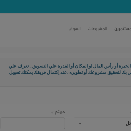
مستثمرين
المشروعات
السوق
خبرة أو رأس المال او المكان أو القدرة علي التسويق .. تعرف علي
اص بك لتحقيق مشروعك أو تطويره ،عند إكتمال فريقك يمكنك تحويل
مهتم بـــ
كل