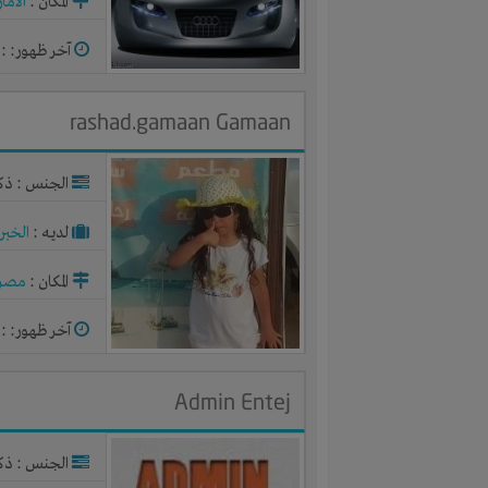
المكان :
الاما
آخر ظهور: : منذ 
rashad.gamaan Gamaan
الجنس : ذك
لديـه :
الخبر
المكان :
مصر
آخر ظهور: : منذ 
Admin Entej
الجنس : ذك