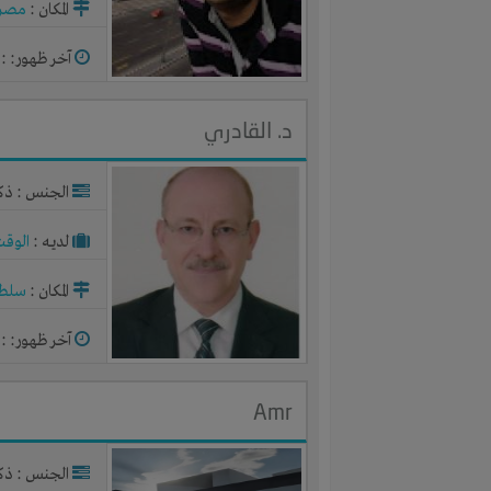
المكان :
مصر
آخر ظهور: : منذ 
د. القادري
الجنس : ذك
لديـه :
الوقت
المكان :
سلطن
آخر ظهور: : منذ 
Amr
الجنس : ذك