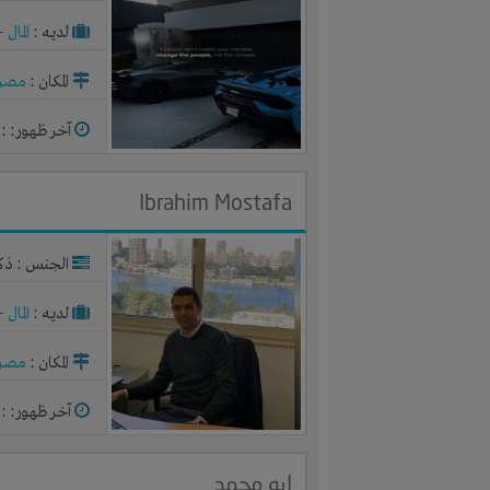
لديـه :
المال
-
المكان :
مصر
آخر ظهور: : منذ 
Ibrahim Mostafa
الجنس : ذك
لديـه :
المال
-
المكان :
مصر
آخر ظهور: : منذ 
ابو محمد