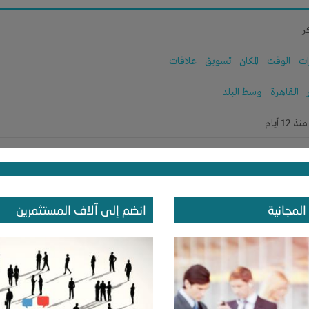
ر
ات
-
الوقت
-
المكان
-
تسويق
-
علاقات
-
القاهرة
-
وسط البلد
1 أيام
ر
المجانية
انضم إلى آلاف المستثمرين
ات
-
علاقات
-
القاهرة
-
القاهرة
1 أيام