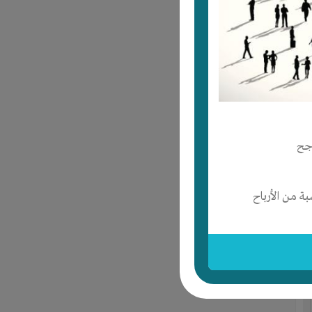
جح
 من الأرباح