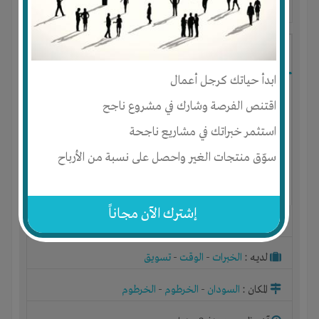
آخر ظهور: : منذ 2 سنوات
طلال محمد ابراهيم
ابدأ حياتك كرجل أعمال
اقتنص الفرصة وشارك في مشروع ناجح
استثمر خبراتك في مشاريع ناجحة
سوّق منتجات الغير واحصل على نسبة من الأرباح
إشترك الآن مجاناً
الجنس : ذكر
لديـه :
الخبرات
-
الوقت
-
تسويق
المكان :
السودان
-
الخرطوم
-
الخرطوم