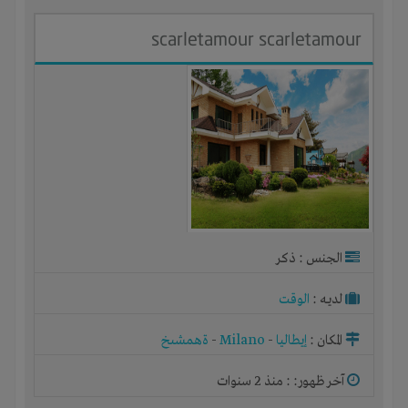
scarletamour scarletamour
الجنس : ذكر
لديـه :
الوقت
المكان :
إيطاليا
-
Milano
-
ةهمشىخ
آخر ظهور: : منذ 2 سنوات