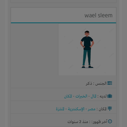
wael sleem
الجنس : ذكر
لديـه :
المال
-
الخبرات
-
المكان
المكان :
مصر
-
الإسكندرية
-
المنتزة
آخر ظهور: : منذ 2 سنوات