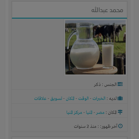
محمد عبدالله
الجنس : ذكر
لديـه :
الخبرات
-
الوقت
-
المكان
-
تسويق
-
علاقات
المكان :
مصر
-
المنيا
-
مركز المنيا
آخر ظهور: : منذ 2 سنوات