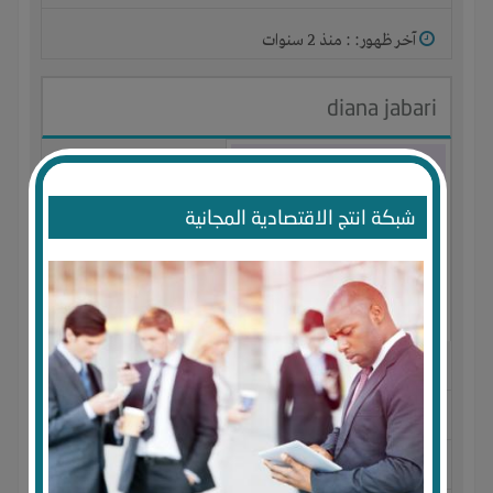
آخر ظهور: : منذ 2 سنوات
diana jabari
شبكة انتج الاقتصادية المجانية
الجنس : أنثى
لديـه :
الخبرات
-
الوقت
-
علاقات
-
شركة أو مصنع أو ورشة
المكان :
فلسطين
-
رام الله
-
رام الله