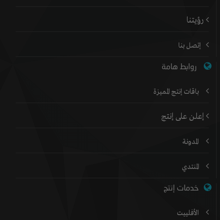
رؤيتنا
إتصل بنا
روابط هامة
باقات إنتج المميزة
إعلن على إنتج
المدونة
المنتدي
خدمات إنتج
الأفلييت