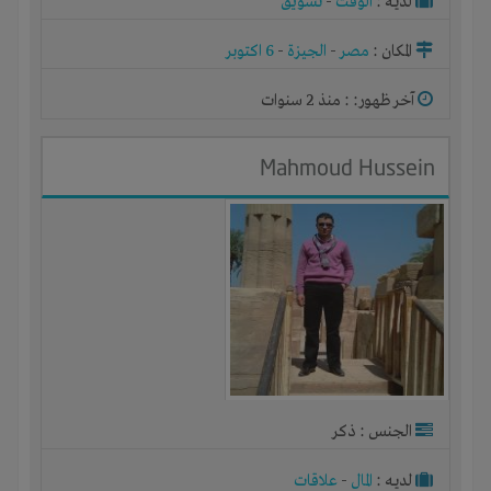
لديـه :
الوقت
-
تسويق
المكان :
مصر
-
الجيزة
-
6 اكتوبر
آخر ظهور: : منذ 2 سنوات
Mahmoud Hussein
الجنس : ذكر
لديـه :
المال
-
علاقات