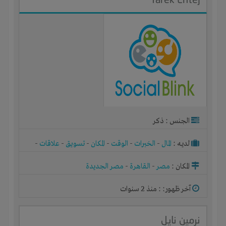
الجنس : ذكر
لديـه :
المال
-
الخبرات
-
الوقت
-
المكان
-
تسويق
-
علاقات
-
شركة أو مصنع أو ورشة
المكان :
مصر
-
القاهرة
-
مصر الجديدة
آخر ظهور: : منذ 2 سنوات
نرمين نايل