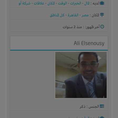
لديـه :
المال
-
الخبرات
-
الوقت
-
المكان
-
علاقات
-
شركة أو
مصنع أو ورشة
المكان :
مصر
-
القاهرة
-
كل المناطق
آخر ظهور: : منذ 2 سنوات
Ali Elsenousy
الجنس : ذكر