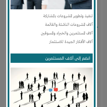
آخر ظهور: : منذ 2 سنوات
تنفيذ وتطوير المشروعات بالمشاركة
Shady Ahmed
آلاف المشروعات الناشئة والقائمة
آلاف المستثمرين والخبراء والمسوقين
آلاف الأفكار الجيدة للاستثمار
انضم إلى آلاف المستثمرين
الجنس : ذكر
لديـه :
المال
-
الخبرات
-
الوقت
-
علاقات
المكان :
مصر
-
القاهرة
-
وسط البلد