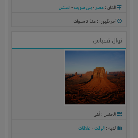
المكان :
مصر
-
بنى سويف
-
الفشن
آخر ظهور: : منذ 2 سنوات
نوال قمباس
الجنس : أنثى
لديـه :
الوقت
-
علاقات