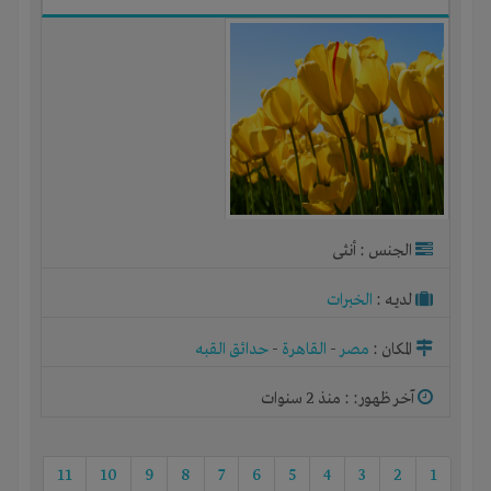
الجنس : أنثى
لديـه :
الخبرات
المكان :
مصر
-
القاهرة
-
حدائق القبه
آخر ظهور: : منذ 2 سنوات
11
10
9
8
7
6
5
4
3
2
1