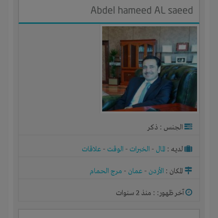
Abdel hameed AL saeed
الجنس : ذكر
لديـه :
المال
-
الخبرات
-
الوقت
-
علاقات
المكان :
الأردن
-
عمان
-
مرج الحمام
آخر ظهور: : منذ 2 سنوات