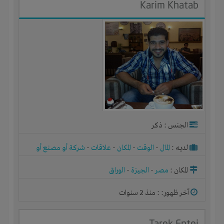
‪Karim Khatab‬‏
الجنس : ذكر
لديـه :
المال
-
الوقت
-
المكان
-
علاقات
-
شركة أو مصنع أو
ورشة
المكان :
مصر
-
الجيزة
-
الوراق
آخر ظهور: : منذ 2 سنوات
Tarek Entej