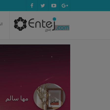
ال
مها سالم