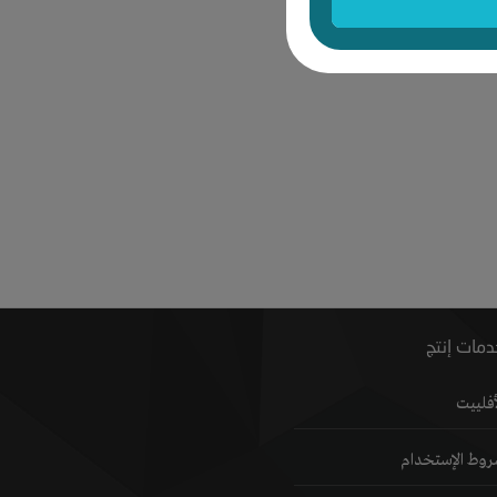
مات إنتج
أفلييت
وط الإستخدام