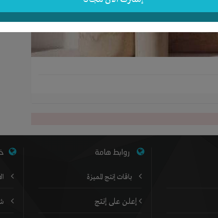
روابط هامة
خد
باقات إنتج المميزة
ال
إعلن على إنتج
شر