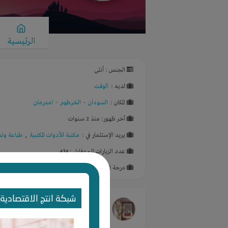
الرئيسية
الجنس : أنثى
لديـه :
الوقت
المكان :
السودان
-
الخرطوم
-
امدرمان
آخر ظهور: منذ 2 سنوات
يريد الإستثمار في :
مكتبة للأدوات المكتبية
,
طباعة وتص
عدد الزيارات للبروفايل : 434
درجة البروفايل : %
شبكة انتج الاقتصادية 
مها سالم
غيرت صورتها الشخصية
منذ 2 سنوات