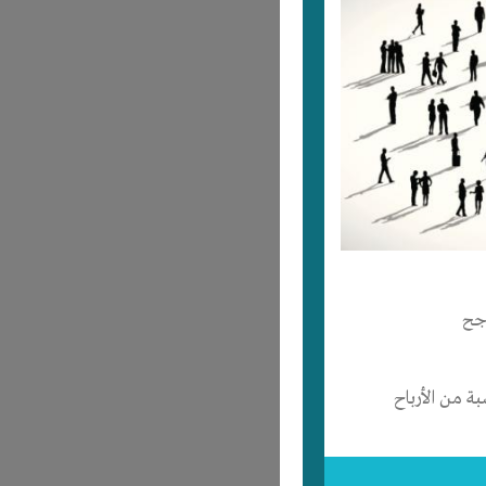
جح
 من الأرباح