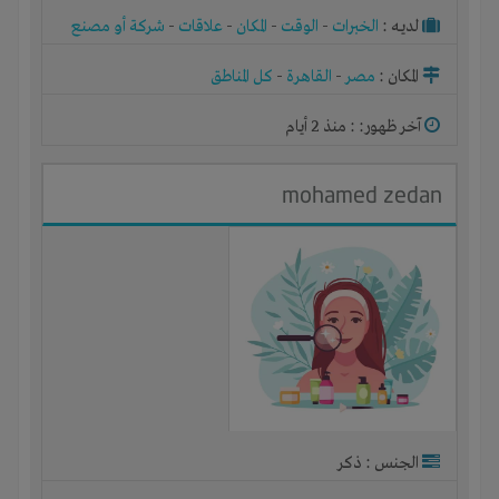
لديـه :
الخبرات
-
الوقت
-
المكان
-
علاقات
-
شركة أو مصنع
أو ورشة
المكان :
مصر
-
القاهرة
-
كل المناطق
آخر ظهور: : منذ 2 أيام
mohamed zedan
الجنس : ذكر