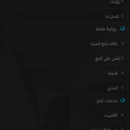
رؤيتنا
إتصل بنا
روابط هامة
باقات إنتج المميزة
إعلن على إنتج
المدونة
المنتدي
خدمات إنتج
الأفلييت