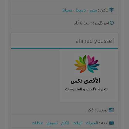
المكان :
مصر
-
دمياط
-
دمياط
آخر ظهور: : منذ 8 أيام
ahmed youssef
الجنس : ذكر
لديـه :
الخبرات
-
الوقت
-
المكان
-
تسويق
-
علاقات