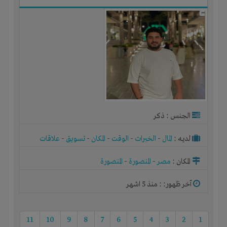
الجنس : ذكر
لديـه :
المال
-
الخبرات
-
الوقت
-
المكان
-
تسويق
-
علاقات
المكان :
مصر
-
المنصورة
-
المنصورة
آخر ظهور: : منذ 5 اشهر
11
10
9
8
7
6
5
4
3
2
1