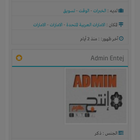
لديـه :
الخبرات
-
الوقت
-
تسويق
المكان :
الامارات العربية المتحدة
-
الامارات
-
الامارات
آخر ظهور: : منذ 2 أيام
Admin Entej
الجنس : ذكر