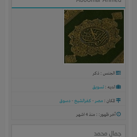
الجنس : ذكر
لديـه :
تسويق
المكان :
مصر
-
كفرالشيخ
-
دسوق
آخر ظهور: : منذ 4 اشهر
جمال محمد