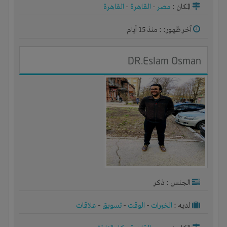
المكان :
مصر
-
القاهرة
-
القاهرة
آخر ظهور: : منذ 15 أيام
DR.Eslam Osman
الجنس : ذكر
لديـه :
الخبرات
-
الوقت
-
تسويق
-
علاقات