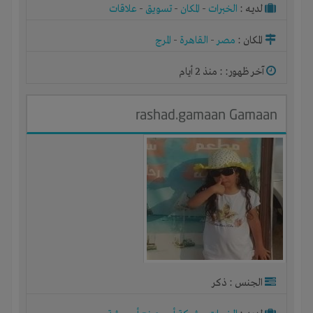
لديـه :
الخبرات
-
المكان
-
تسويق
-
علاقات
المكان :
مصر
-
القاهرة
-
المرج
آخر ظهور: : منذ 2 أيام
rashad.gamaan Gamaan
الجنس : ذكر