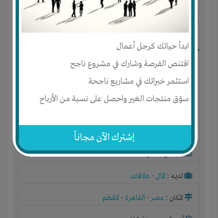
آخر ظهور: : منذ 3 اشهر
Ibrahim Mostafa
ابدأ حياتك كرجل أعمال
اقتنص الفرصة وشارك في مشروع ناجح
استثمر خبراتك في مشاريع ناجحة
سوّق منتجات الغير واحصل على نسبة من الأرباح
إشترك الآن مجاناً
الجنس : ذكر
لديـه :
المال
-
علاقات
المكان :
مصر
-
القاهرة
-
المقطم