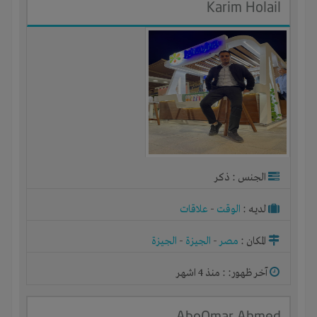
Karim Holail
الجنس : ذكر
لديـه :
الوقت
-
علاقات
المكان :
مصر
-
الجيزة
-
الجيزة
آخر ظهور: : منذ 4 اشهر
AboOmar Ahmed