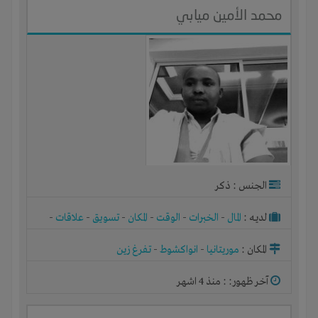
محمد الأمين ميابي
الجنس : ذكر
لديـه :
المال
-
الخبرات
-
الوقت
-
المكان
-
تسويق
-
علاقات
-
شركة أو مصنع أو ورشة
المكان :
موريتانيا
-
انواكشوط
-
تفرغ زين
آخر ظهور: : منذ 4 اشهر