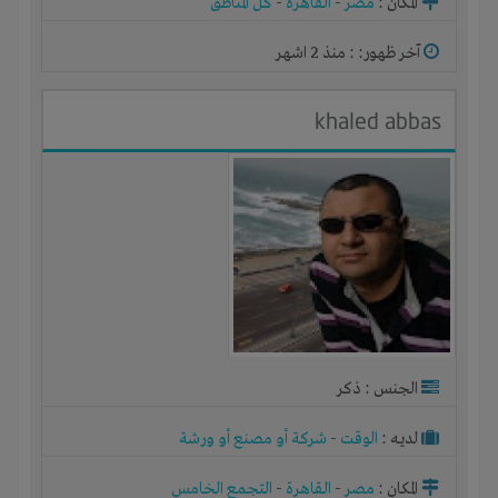
المكان :
مصر
-
القاهرة
-
كل المناطق
آخر ظهور: : منذ 2 اشهر
khaled abbas
الجنس : ذكر
لديـه :
الوقت
-
شركة أو مصنع أو ورشة
المكان :
مصر
-
القاهرة
-
التجمع الخامس