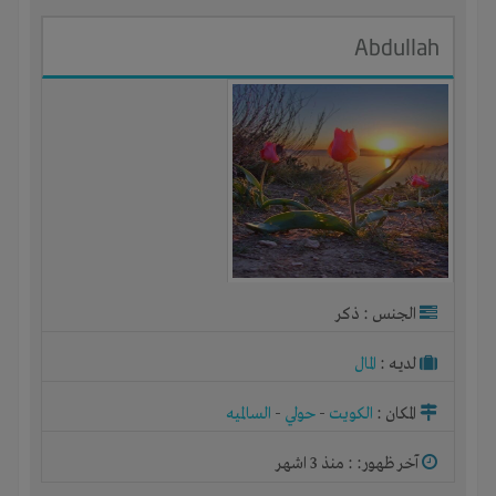
Abdullah
الجنس : ذكر
لديـه :
المال
المكان :
الكويت
-
حولي
-
السالميه
آخر ظهور: : منذ 3 اشهر