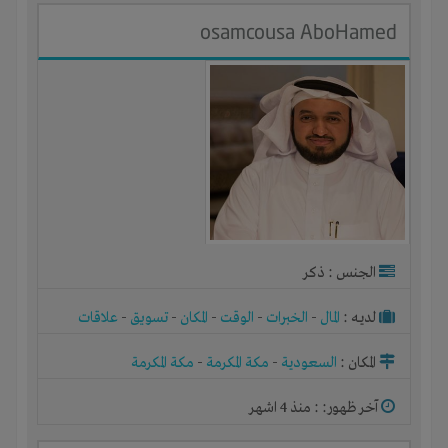
osamcousa AboHamed
الجنس : ذكر
لديـه :
المال
-
الخبرات
-
الوقت
-
المكان
-
تسويق
-
علاقات
المكان :
السعودية
-
مكة المكرمة
-
مكة المكرمة
آخر ظهور: : منذ 4 اشهر