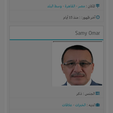
المكان :
مصر
-
القاهرة
-
وسط البلد
آخر ظهور: : منذ 15 أيام
Samy Omar
الجنس : ذكر
لديـه :
الخبرات
-
علاقات