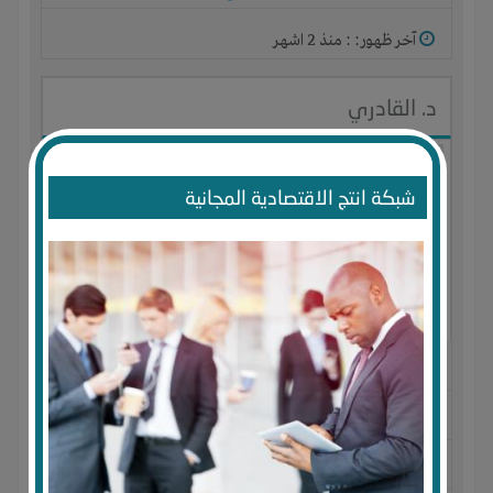
آخر ظهور: : منذ 2 اشهر
د. القادري
شبكة انتج الاقتصادية المجانية
الجنس : ذكر
لديـه :
الوقت
-
المكان
-
علاقات
المكان :
سلطنة عمان
-
مسقط
-
مسقط